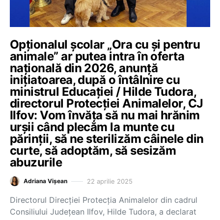
Opționalul școlar „Ora cu și pentru
animale” ar putea intra în oferta
națională din 2026, anunță
inițiatoarea, după o întâlnire cu
ministrul Educației / Hilde Tudora,
directorul Protecției Animalelor, CJ
Ilfov: Vom învăța să nu mai hrănim
urșii când plecăm la munte cu
părinții, să ne sterilizăm câinele din
curte, să adoptăm, să sesizăm
abuzurile
22 aprilie 2025
Adriana Vișean
Directorul Direcției Protecția Animalelor din cadrul
Consiliului Județean Ilfov, Hilde Tudora, a declarat