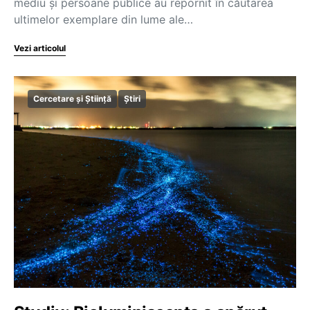
mediu și persoane publice au repornit în căutarea
ultimelor exemplare din lume ale…
Vezi articolul
Cercetare și Știință
Știri