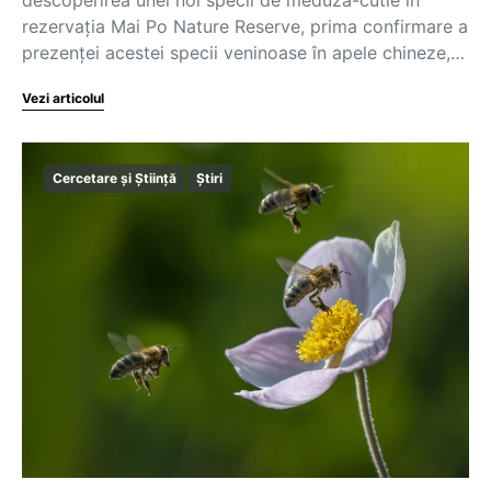
descoperirea unei noi specii de meduză-cutie în
rezervaţia Mai Po Nature Reserve, prima confirmare a
prezenţei acestei specii veninoase în apele chineze,…
Vezi articolul
Cercetare și Știință
Știri