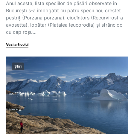
Anul acesta, lista speciilor de păsări observate în
București s-a îmbogățit cu patru specii noi, cresteț
pestriț (Porzana porzana), ciocîntors (Recurvirostra
avosetta), lopătar (Platalea leucorodia) și sfrâncioc
cu cap roșu…
Vezi articolul
Știri