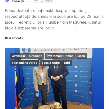
22 mai 2025
Redacția
Prima dezbatere națională despre empatie și
respectul față de animale în școli are loc pe 28 mai la
Liceul Teoretic „Horia Hulubei” din Măgurele, județul
Ilfov. Dezbaterea are loc în…
Vezi articolul
Gimnaziu
Grădiniță
Învățământ Primar
Liceu
Săptămâna Verde
Școala Altfel
Știri