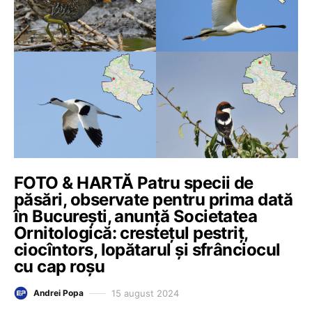
FOTO & HARTĂ Patru specii de
păsări, observate pentru prima dată
în București, anunță Societatea
Ornitologică: crestețul pestriț,
ciocîntors, lopătarul și sfrânciocul
cu cap roșu
15 august 2024
Andrei Popa