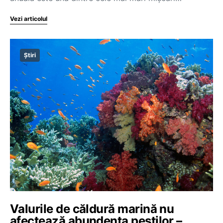
Vezi articolul
Știri
Valurile de căldură marină nu
afectează abundența peștilor –