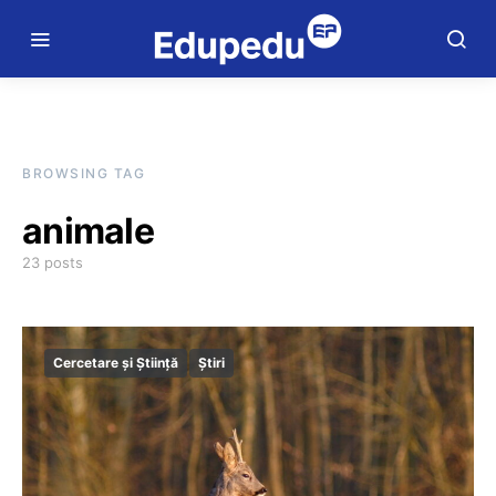
BROWSING TAG
animale
23 posts
Cercetare și Știință
Știri