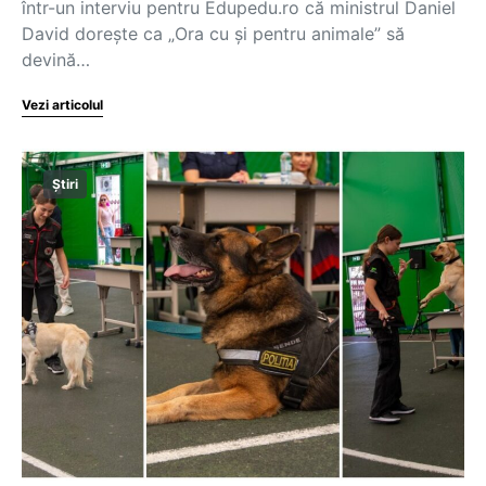
într-un interviu pentru Edupedu.ro că ministrul Daniel
David dorește ca „Ora cu și pentru animale” să
devină…
Vezi articolul
Știri