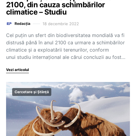
2100, din cauza schimbărilor
climatice – Studiu
18 decembrie 2022
Redacția
Cel puţin un sfert din biodiversitatea mondială va fi
distrusă până în anul 2100 ca urmare a schimbărilor
climatice şi a exploatării terenurilor, conform
unui studiu internaţional ale cărui concluzii au fost…
Vezi articolul
Cercetare și Știință