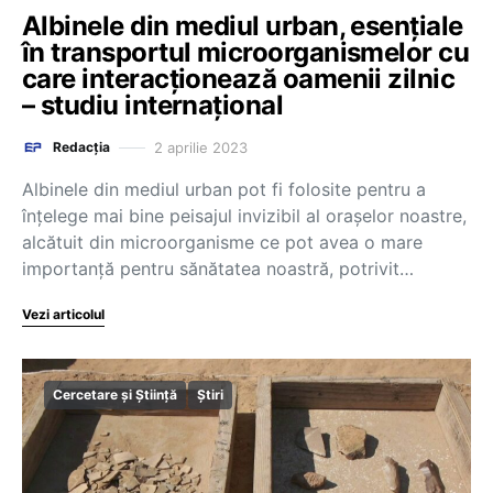
Albinele din mediul urban, esențiale
în transportul microorganismelor cu
care interacționează oamenii zilnic
– studiu internațional
2 aprilie 2023
Redacția
Albinele din mediul urban pot fi folosite pentru a
înţelege mai bine peisajul invizibil al oraşelor noastre,
alcătuit din microorganisme ce pot avea o mare
importanţă pentru sănătatea noastră, potrivit…
Vezi articolul
Cercetare și Știință
Știri