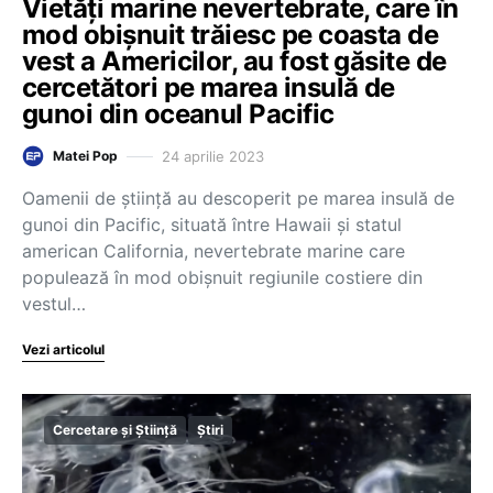
Vietăți marine nevertebrate, care în
mod obișnuit trăiesc pe coasta de
vest a Americilor, au fost găsite de
cercetători pe marea insulă de
gunoi din oceanul Pacific
24 aprilie 2023
Matei Pop
Oamenii de ştiinţă au descoperit pe marea insulă de
gunoi din Pacific, situată între Hawaii şi statul
american California, nevertebrate marine care
populează în mod obişnuit regiunile costiere din
vestul…
Vezi articolul
Cercetare și Știință
Știri