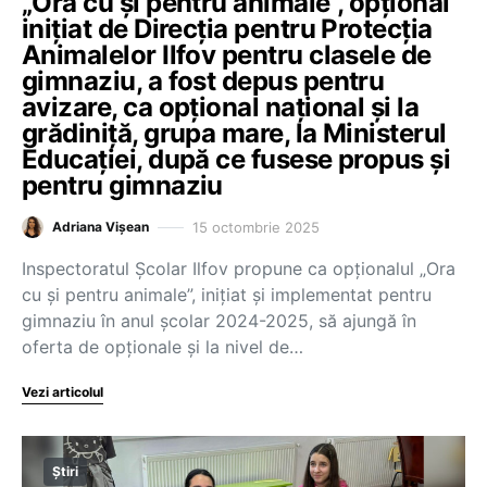
„Ora cu și pentru animale”, opțional
inițiat de Direcția pentru Protecția
Animalelor Ilfov pentru clasele de
gimnaziu, a fost depus pentru
avizare, ca opțional național și la
grădiniță, grupa mare, la Ministerul
Educației, după ce fusese propus și
pentru gimnaziu
15 octombrie 2025
Adriana Vișean
Inspectoratul Școlar Ilfov propune ca opționalul „Ora
cu și pentru animale”, inițiat și implementat pentru
gimnaziu în anul școlar 2024-2025, să ajungă în
oferta de opționale și la nivel de…
Vezi articolul
Știri