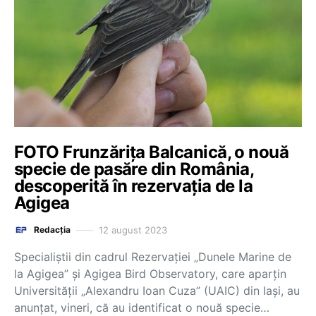
FOTO Frunzărița Balcanică, o nouă
specie de pasăre din România,
descoperită în rezervația de la
Agigea
12 august 2023
Redacția
Specialiştii din cadrul Rezervaţiei „Dunele Marine de
la Agigea” şi Agigea Bird Observatory, care aparţin
Universităţii „Alexandru Ioan Cuza” (UAIC) din Iaşi, au
anunţat, vineri, că au identificat o nouă specie…