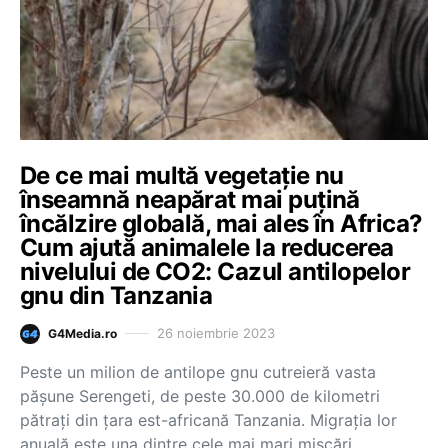
De ce mai multă vegetație nu
înseamnă neapărat mai puțină
încălzire globală, mai ales în Africa?
Cum ajută animalele la reducerea
nivelului de CO2: Cazul antilopelor
gnu din Tanzania
26 noiembrie 2023
G4Media.ro
Peste un milion de antilope gnu cutreieră vasta
pășune Serengeti, de peste 30.000 de kilometri
pătrați din țara est-africană Tanzania. Migrația lor
anuală este una dintre cele mai mari mișcări…