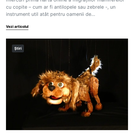
cu copite – cum ar fi antilopele sau zebrele -, un
instrument util atât pentru oamenii de…
Vezi articolul
Știri