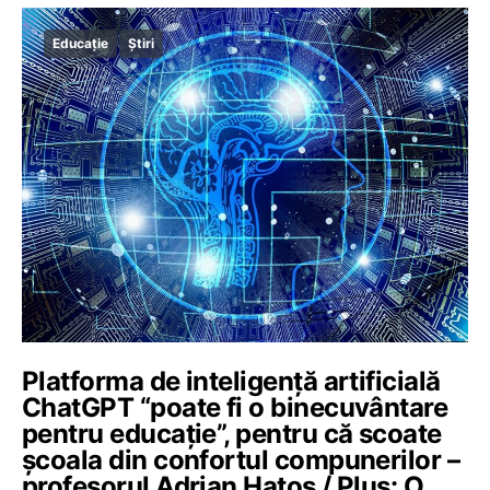
Educație
Știri
Platforma de inteligență artificială
ChatGPT “poate fi o binecuvântare
pentru educație”, pentru că scoate
școala din confortul compunerilor –
profesorul Adrian Hatos / Plus: O