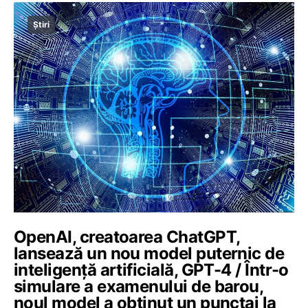
Știri
OpenAI, creatoarea ChatGPT,
lansează un nou model puternic de
inteligență artificială, GPT-4 / Într-o
simulare a examenului de barou,
noul model a obținut un punctaj la