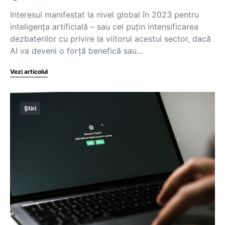
Interesul manifestat la nivel global în 2023 pentru
inteligenţa artificială – sau cel puţin intensificarea
dezbaterilor cu privire la viitorul acestui sector, dacă
AI va deveni o forţă benefică sau…
Vezi articolul
Știri