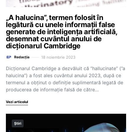
„A halucina”, termen folosit în
legătură cu unele informații false
generate de inteligența artificială,
desemnat cuvântul anului de
dicționarul Cambridge
18 noiembrie 2023
Redacția
Dicţionarul Cambridge a dezvăluit că ”hallucinate” (”a
halucina”) a fost ales cuvântul anului 2023, după ce
termenul a obţinut o definiţie suplimentară legată de
producerea de informaţie falsă de către…
Vezi articolul
Știri