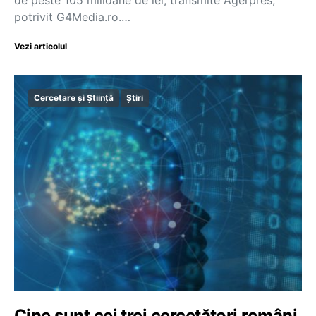
potrivit G4Media.ro.…
Vezi articolul
Cercetare și Știință
Știri
Cine sunt cei trei cercetători români