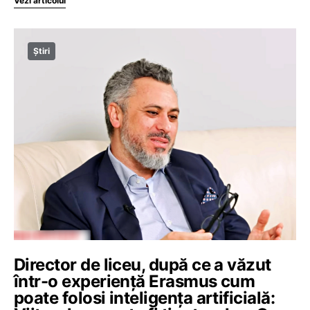
Vezi articolul
Știri
Director de liceu, după ce a văzut
într-o experiență Erasmus cum
poate folosi inteligența artificială: