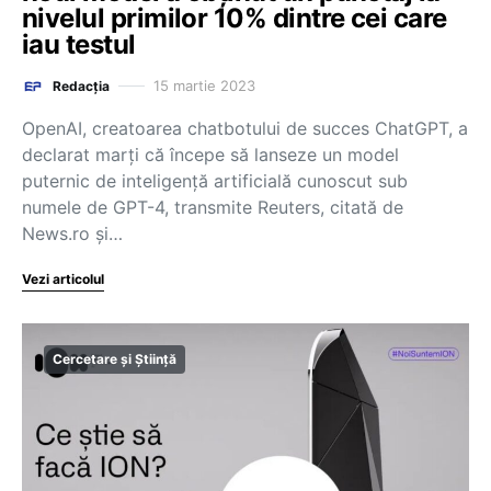
nivelul primilor 10% dintre cei care
iau testul
15 martie 2023
Redacția
OpenAI, creatoarea chatbotului de succes ChatGPT, a
declarat marţi că începe să lanseze un model
puternic de inteligenţă artificială cunoscut sub
numele de GPT-4, transmite Reuters, citată de
News.ro și…
Vezi articolul
Cercetare și Știință