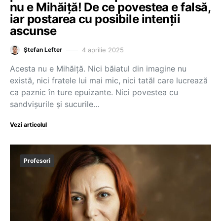
nu e Mihăiță! De ce povestea e falsă,
iar postarea cu posibile intenții
ascunse
4 aprilie 2025
Ștefan Lefter
Acesta nu e Mihăiță. Nici băiatul din imagine nu
există, nici fratele lui mai mic, nici tatăl care lucrează
ca paznic în ture epuizante. Nici povestea cu
sandvișurile și sucurile…
Vezi articolul
Profesori