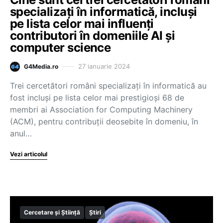
specializați în informatică, incluși
pe lista celor mai influenți
contributori în domeniile AI și
computer science
27 ianuarie 2024
G4Media.ro
Trei cercetători români specializați în informatică au
fost incluși pe lista celor mai prestigioși 68 de
membri ai Association for Computing Machinery
(ACM), pentru contribuții deosebite în domeniu, în
anul…
Vezi articolul
Cercetare și Știință
Știri