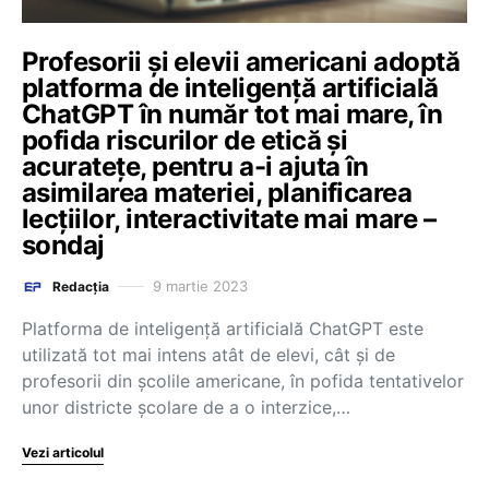
Profesorii și elevii americani adoptă
platforma de inteligență artificială
ChatGPT în număr tot mai mare, în
pofida riscurilor de etică și
acuratețe, pentru a-i ajuta în
asimilarea materiei, planificarea
lecțiilor, interactivitate mai mare –
sondaj
9 martie 2023
Redacția
Platforma de inteligență artificială ChatGPT este
utilizată tot mai intens atât de elevi, cât și de
profesorii din școlile americane, în pofida tentativelor
unor districte școlare de a o interzice,…
Vezi articolul