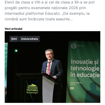
Elevii de clasa a VIII-a și cei de clasa a XII-a se pot
pregăti pentru examenele naționale 2026 prin
intermediul platformei Educato. „De exemplu, la
română sunt încărcate toate eseurile…
Vezi articolul
Știri
Universitate