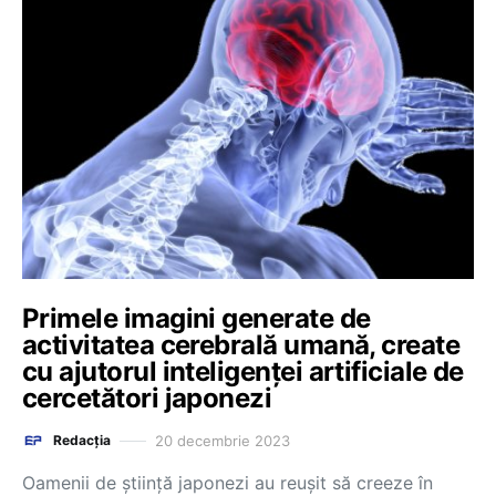
Primele imagini generate de
activitatea cerebrală umană, create
cu ajutorul inteligenței artificiale de
cercetători japonezi
20 decembrie 2023
Redacția
Oamenii de ştiinţă japonezi au reuşit să creeze în