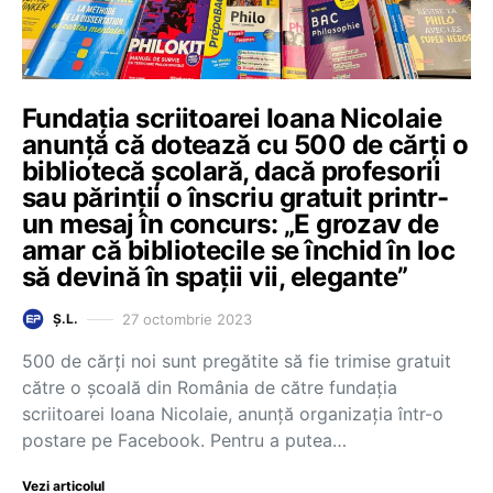
Fundația scriitoarei Ioana Nicolaie
anunță că dotează cu 500 de cărți o
bibliotecă școlară, dacă profesorii
sau părinții o înscriu gratuit printr-
un mesaj în concurs: „E grozav de
amar că bibliotecile se închid în loc
să devină în spații vii, elegante”
27 octombrie 2023
Ș.L.
500 de cărți noi sunt pregătite să fie trimise gratuit
către o școală din România de către fundația
scriitoarei Ioana Nicolaie, anunță organizația într-o
postare pe Facebook. Pentru a putea…
Vezi articolul