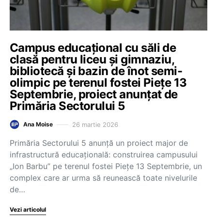
Campus educațional cu săli de
clasă pentru liceu și gimnaziu,
bibliotecă și bazin de înot semi-
olimpic pe terenul fostei Piețe 13
Septembrie, proiect anunțat de
Primăria Sectorului 5
26 martie 2026
Ana Moise
Primăria Sectorului 5 anunță un proiect major de
infrastructură educațională: construirea campusului
„Ion Barbu” pe terenul fostei Piețe 13 Septembrie, un
complex care ar urma să reunească toate nivelurile
de…
Vezi articolul