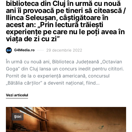
biblioteca din Cluj în urmă cu nouă
ani îi provoacă pe tineri să citească /
Ilinca Seleușan, câștigătoare în
acest an: „Prin lectură trăiești
experiențe pe care nu le poți avea în
viața de zi cu zi”
29 decembrie 2022
G4Media.ro
În urmă cu nouă ani, Biblioteca Județeană „Octavian
Goga” din Cluj lansa un concurs inedit pentru cititori.
Pornit de la o experiență americană, concursul
„Bătălia cărților” a devenit național, fiind…
Vezi articolul
Știri