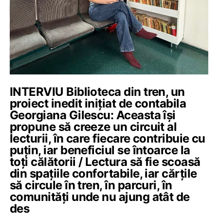
INTERVIU Biblioteca din tren, un
proiect inedit inițiat de contabila
Georgiana Gilescu: Aceasta își
propune să creeze un circuit al
lecturii, în care fiecare contribuie cu
puțin, iar beneficiul se întoarce la
toți călătorii / Lectura să fie scoasă
din spațiile confortabile, iar cărțile
să circule în tren, în parcuri, în
comunități unde nu ajung atât de
des