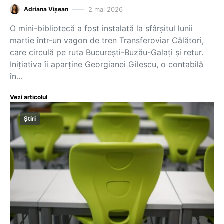
2 mai 2026
Adriana Vișean
O mini-bibliotecă a fost instalată la sfârșitul lunii
martie într-un vagon de tren Transferoviar Călători,
care circulă pe ruta București-Buzău-Galați și retur.
Inițiativa îi aparține Georgianei Gilescu, o contabilă
în…
Vezi articolul
Știri