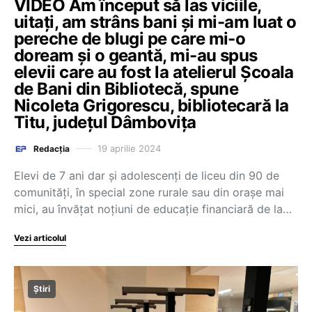
VIDEO Am început să las viciile,
uitați, am strâns bani și mi-am luat o
pereche de blugi pe care mi-o
doream și o geantă, mi-au spus
elevii care au fost la atelierul Școala
de Bani din Bibliotecă, spune
Nicoleta Grigorescu, bibliotecară la
Titu, județul Dâmbovița
19 aprilie 2024
Redacția
Elevi de 7 ani dar și adolescenți de liceu din 90 de
comunități, în special zone rurale sau din orașe mai
mici, au învățat noțiuni de educație financiară de la…
Vezi articolul
Știri