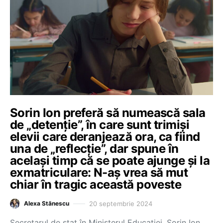
Sorin Ion preferă să numească sala
de „detenție”, în care sunt trimiși
elevii care deranjează ora, ca fiind
una de „reflecție”, dar spune în
același timp că se poate ajunge și la
exmatriculare: N-aș vrea să mut
chiar în tragic această poveste
20 septembrie 2024
Alexa Stănescu
Secretarul de stat în Ministerul Educației, Sorin Ion,