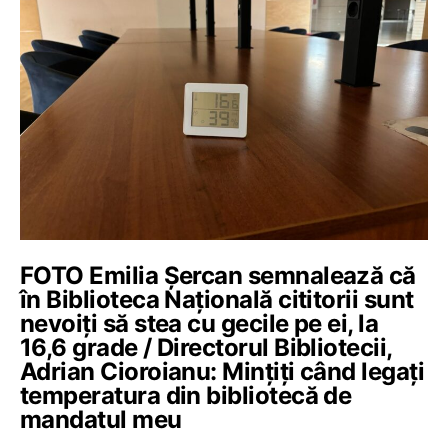
FOTO Emilia Șercan semnalează că
în Biblioteca Națională cititorii sunt
nevoiți să stea cu gecile pe ei, la
16,6 grade / Directorul Bibliotecii,
Adrian Cioroianu: Mințiți când legați
temperatura din bibliotecă de
mandatul meu