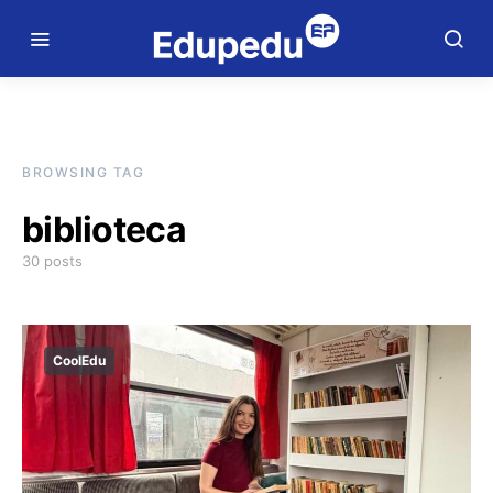
BROWSING TAG
biblioteca
30 posts
CoolEdu