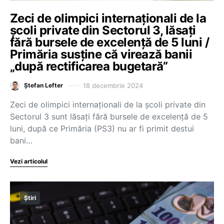
Zeci de olimpici internaționali de la
școli private din Sectorul 3, lăsați
fără bursele de excelență de 5 luni /
Primăria susține că virează banii
„după rectificarea bugetară”
18 decembrie 2024
Ștefan Lefter
Zeci de olimpici internaționali de la școli private din
Sectorul 3 sunt lăsați fără bursele de excelență de 5
luni, după ce Primăria (PS3) nu ar fi primit destui
bani…
Vezi articolul
Știri