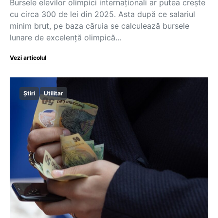
Bursele elevilor olimpici internaționali ar putea crește
cu circa 300 de lei din 2025. Asta după ce salariul
minim brut, pe baza căruia se calculează bursele
lunare de excelență olimpică…
Vezi articolul
Știri
Utilitar