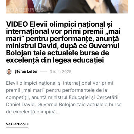
VIDEO Elevii olimpici național și
internațional vor primi premii „mai
mari” pentru performanțe, anunță
ministrul David, după ce Guvernul
Bolojan taie actualele burse de
excelență din legea educației
3 iulie 2025
Ștefan Lefter
Elevii olimpici național și internațional vor primi
premii „mai mari” pentru performanțele de la
competiții, anunță ministrul Educației și Cercetării,
Daniel David. Guvernul Bolojan taie actualele burse
de excelență olimpică…
Vezi articolul