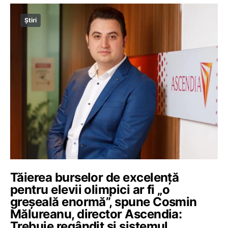
Știri
Tăierea burselor de excelență
pentru elevii olimpici ar fi „o
greșeală enormă”, spune Cosmin
Mălureanu, director Ascendia:
Trebuie regândit și sistemul