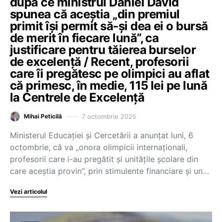
după ce ministrul Daniel David
spunea că aceștia „din premiul
primit își permit să-și dea ei o bursă
de merit în fiecare lună”, ca
justificare pentru tăierea burselor
de excelență / Recent, profesorii
care îi pregătesc pe olimpici au aflat
că primesc, în medie, 115 lei pe lună
la Centrele de Excelență
7 octombrie 2025
Mihai Peticilă
Ministerul Educației și Cercetării a anunțat luni, 6
octombrie, că va „onora olimpicii internaționali,
profesorii care i-au pregătit și unitățile școlare din
care aceștia provin”, prin stimulente financiare și un…
Vezi articolul