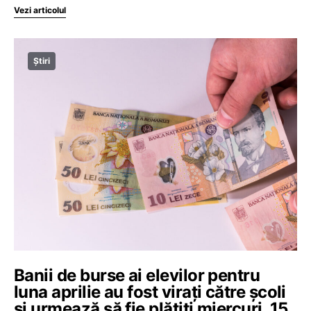
Vezi articolul
Știri
Banii de burse ai elevilor pentru
luna aprilie au fost virați către școli
și urmează să fie plătiți miercuri, 15