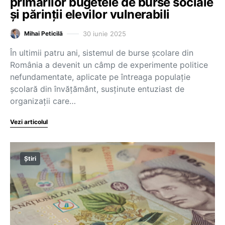
primarilor bugetele de burse sociale
și părinții elevilor vulnerabili
30 iunie 2025
Mihai Peticilă
În ultimii patru ani, sistemul de burse școlare din
România a devenit un câmp de experimente politice
nefundamentate, aplicate pe întreaga populație
școlară din învățământ, susținute entuziast de
organizații care…
Vezi articolul
Știri