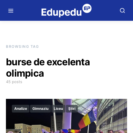
BROWSING TAG
burse de excelenta
olimpica
45 posts
Analize
Gimnaziu
Liceu
Știri