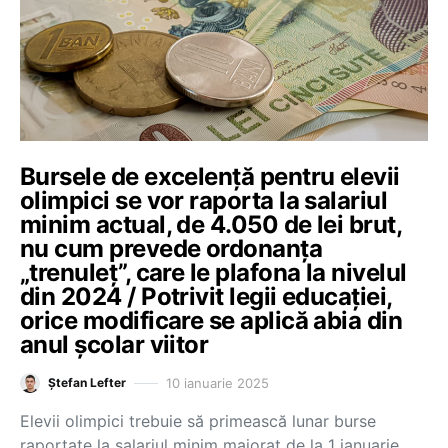
Bursele de excelență pentru elevii
olimpici se vor raporta la salariul
minim actual, de 4.050 de lei brut,
nu cum prevede ordonanța
„trenuleț”, care le plafona la nivelul
din 2024 / Potrivit legii educației,
orice modificare se aplică abia din
anul școlar viitor
10 ianuarie 2025
Ștefan Lefter
Elevii olimpici trebuie să primească lunar burse
raportate la salariul minim majorat de la 1 ianuarie