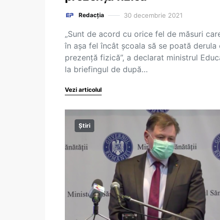
30 decembrie 2021
Redacția
„Sunt de acord cu orice fel de măsuri car
în așa fel încât școala să se poată derula
prezență fizică”, a declarat ministrul Educ
la briefingul de după…
Vezi articolul
Știri