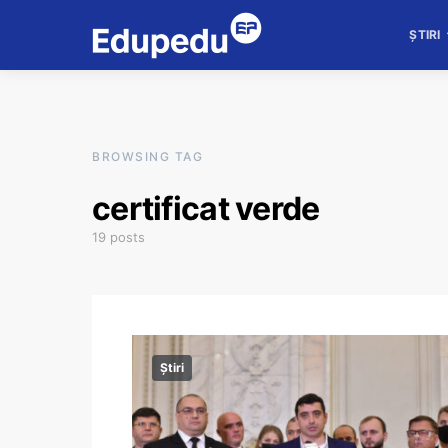
ȘTIRI
BROWSING TAG
certificat verde
19 posts
Știri