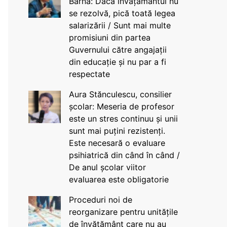
Barna: Dacă învățământul nu
se rezolvă, pică toată legea
salarizării / Sunt mai multe
promisiuni din partea
Guvernului către angajații
din educație și nu par a fi
respectate
Aura Stănculescu, consilier
școlar: Meseria de profesor
este un stres continuu și unii
sunt mai puțini rezistenți.
Este necesară o evaluare
psihiatrică din când în când /
De anul școlar viitor
evaluarea este obligatorie
Proceduri noi de
reorganizare pentru unitățile
de învățământ care nu au