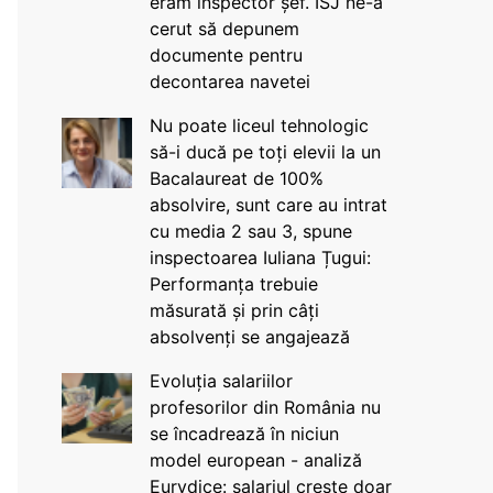
eram inspector șef. ISJ ne-a
cerut să depunem
documente pentru
decontarea navetei
Nu poate liceul tehnologic
să-i ducă pe toți elevii la un
Bacalaureat de 100%
absolvire, sunt care au intrat
cu media 2 sau 3, spune
inspectoarea Iuliana Țugui:
Performanța trebuie
măsurată și prin câți
absolvenți se angajează
Evoluția salariilor
profesorilor din România nu
se încadrează în niciun
model european - analiză
Eurydice: salariul crește doar