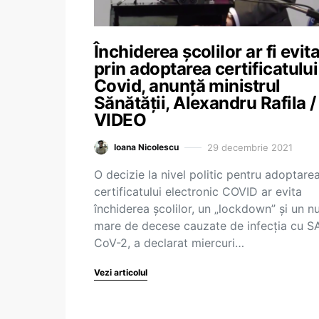
Închiderea școlilor ar fi evit
prin adoptarea certificatului
Covid, anunță ministrul
Sănătății, Alexandru Rafila /
VIDEO
29 decembrie 2021
Ioana Nicolescu
O decizie la nivel politic pentru adoptare
certificatului electronic COVID ar evita
închiderea școlilor, un „lockdown” şi un 
mare de decese cauzate de infecţia cu S
CoV-2, a declarat miercuri…
Vezi articolul