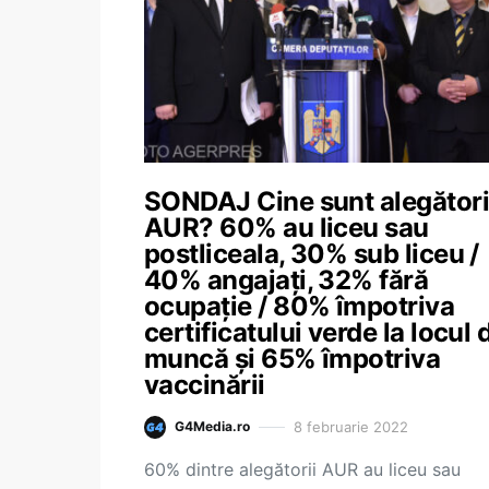
SONDAJ Cine sunt alegători
AUR? 60% au liceu sau
postliceala, 30% sub liceu /
40% angajați, 32% fără
ocupație / 80% împotriva
certificatului verde la locul 
muncă și 65% împotriva
vaccinării
8 februarie 2022
G4Media.ro
60% dintre alegătorii AUR au liceu sau