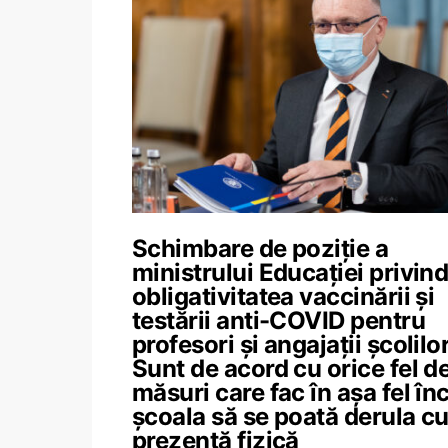
Schimbare de poziție a
ministrului Educației privin
obligativitatea vaccinării și
testării anti-COVID pentru
profesori și angajații școlilor
Sunt de acord cu orice fel d
măsuri care fac în așa fel în
școala să se poată derula c
prezență fizică