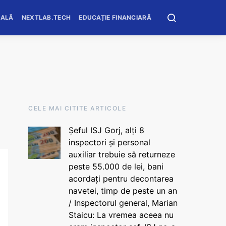
OALĂ
NEXTLAB.TECH
EDUCAȚIE FINANCIARĂ
CELE MAI CITITE ARTICOLE
Șeful ISJ Gorj, alți 8
inspectori și personal
auxiliar trebuie să returneze
peste 55.000 de lei, bani
acordați pentru decontarea
navetei, timp de peste un an
/ Inspectorul general, Marian
Staicu: La vremea aceea nu