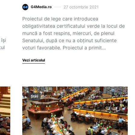
27 octombrie 2021
G4Media.ro
Proiectul de lege care introducea
obligativitatea certificatului verde la locul de
muncă a fost respins, miercuri, de plenul
își
Senatului, după ce nu a obținut suficiente
tul
voturi favorabile. Proiectul a primit…
Vezi articolul
Știri