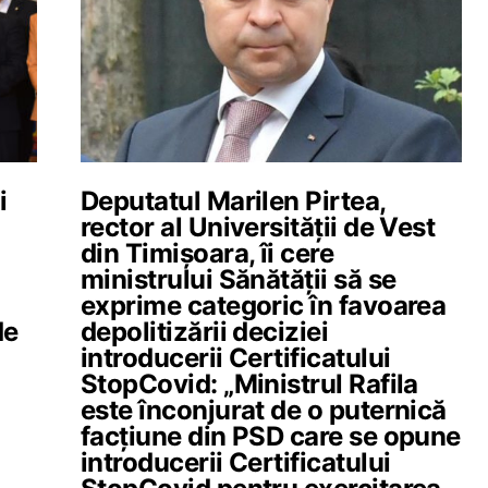
i
Deputatul Marilen Pirtea,
rector al Universității de Vest
din Timișoara, îi cere
ministrului Sănătății să se
exprime categoric în favoarea
de
depolitizării deciziei
introducerii Certificatului
StopCovid: „Ministrul Rafila
este înconjurat de o puternică
facțiune din PSD care se opune
introducerii Certificatului