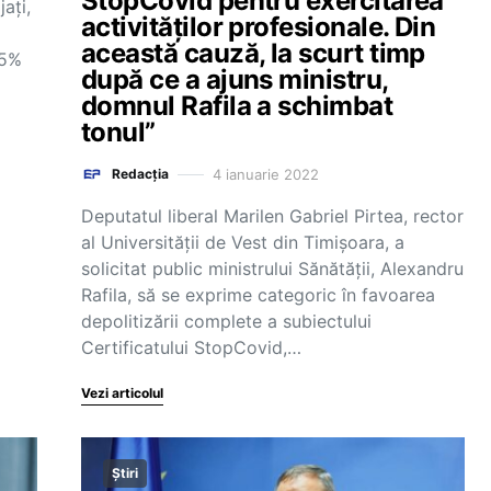
StopCovid pentru exercitarea
ați,
activităților profesionale. Din
această cauză, la scurt timp
65%
după ce a ajuns ministru,
domnul Rafila a schimbat
tonul”
4 ianuarie 2022
Redacția
Deputatul liberal Marilen Gabriel Pirtea, rector
al Universității de Vest din Timișoara, a
solicitat public ministrului Sănătății, Alexandru
Rafila, să se exprime categoric în favoarea
depolitizării complete a subiectului
Certificatului StopCovid,…
Vezi articolul
Știri