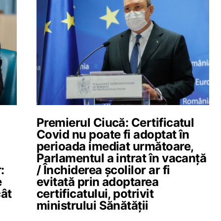
Premierul Ciucă: Certificatul
d
Covid nu poate fi adoptat în
perioada imediat următoare,
Parlamentul a intrat în vacanță
:
/ Închiderea școlilor ar fi
e
evitată prin adoptarea
cât
certificatului, potrivit
u
ministrului Sănătății