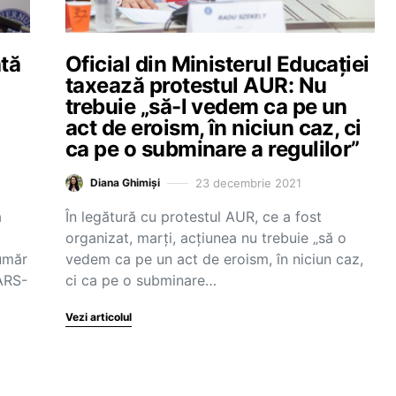
ată
Oficial din Ministerul Educației
taxează protestul AUR: Nu
trebuie „să-l vedem ca pe un
act de eroism, în niciun caz, ci
ca pe o subminare a regulilor”
23 decembrie 2021
Diana Ghimiși
a
În legătură cu protestul AUR, ce a fost
organizat, marți, acțiunea nu trebuie „să o
număr
vedem ca pe un act de eroism, în niciun caz,
ARS-
ci ca pe o subminare…
Vezi articolul