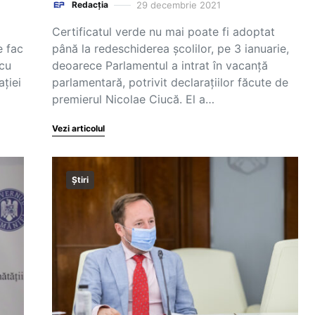
29 decembrie 2021
Redacția
Certificatul verde nu mai poate fi adoptat
e fac
până la redeschiderea școlilor, pe 3 ianuarie,
 cu
deoarece Parlamentul a intrat în vacanță
ației
parlamentară, potrivit declarațiilor făcute de
premierul Nicolae Ciucă. El a…
Vezi articolul
Știri