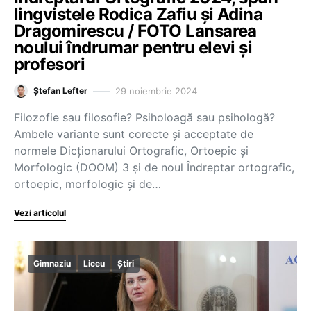
lingvistele Rodica Zafiu și Adina
Dragomirescu / FOTO Lansarea
noului îndrumar pentru elevi și
profesori
29 noiembrie 2024
Ștefan Lefter
Filozofie sau filosofie? Psiholoagă sau psihologă?
Ambele variante sunt corecte și acceptate de
normele Dicționarului Ortografic, Ortoepic și
Morfologic (DOOM) 3 și de noul Îndreptar ortografic,
ortoepic, morfologic și de…
Vezi articolul
Gimnaziu
Liceu
Știri