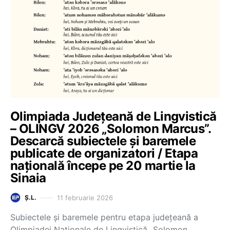
Olimpiada Județeană de Lingvistică
– OLINGV 2026 „Solomon Marcus”.
Descarcă subiectele și baremele
publicate de organizatori / Etapa
națională începe pe 20 martie la
Sinaia
11 februarie 2026
Ș.L.
Subiectele și baremele pentru etapa județeană a
Olimpiadei Naționale de Lingvistică „Solomon