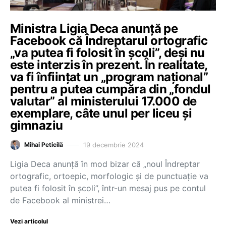
Ministra Ligia Deca anunță pe
Facebook că Îndreptarul ortografic
„va putea fi folosit în școli”, deși nu
este interzis în prezent. În realitate,
va fi înființat un „program național”
pentru a putea cumpăra din „fondul
valutar” al ministerului 17.000 de
exemplare, câte unul per liceu și
gimnaziu
19 decembrie 2024
Mihai Peticilă
Ligia Deca anunță în mod bizar că „noul Îndreptar
ortografic, ortoepic, morfologic și de punctuație va
putea fi folosit în școli”, într-un mesaj pus pe contul
de Facebook al ministrei…
Vezi articolul