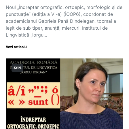
Noul „Îndreptar ortografic, ortoepic, morfologic şi de
punctuaţie” (ediţia a VI-a) (ÎOOP6), coordonat de
academicianul Gabriela Pană Dindelegan, tocmai a
ieşit de sub tipar, anunţă, miercuri, Institutul de
Lingvistică „Iorgu…
Vezi articolul
Știri