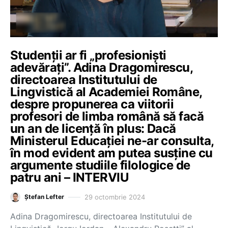
Studenții ar fi „profesioniști
adevărați”. Adina Dragomirescu,
directoarea Institutului de
Lingvistică al Academiei Române,
despre propunerea ca viitorii
profesori de limba română să facă
un an de licență în plus: Dacă
Ministerul Educației ne-ar consulta,
în mod evident am putea susține cu
argumente studiile filologice de
patru ani – INTERVIU
29 octombrie 2024
Ștefan Lefter
Adina Dragomirescu, directoarea Institutului de