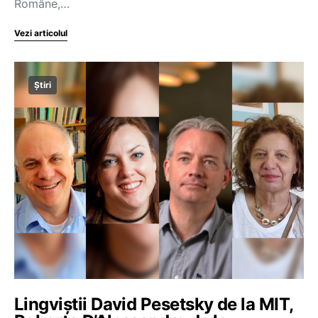
Române,…
Vezi articolul
Știri
Lingviștii David Pesetsky de la MIT,