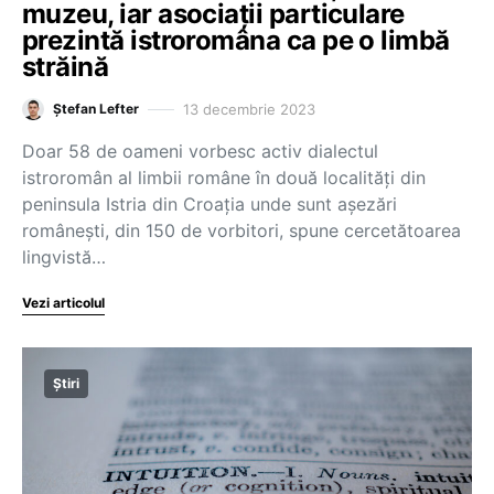
muzeu, iar asociații particulare
prezintă istroromâna ca pe o limbă
străină
13 decembrie 2023
Ștefan Lefter
Doar 58 de oameni vorbesc activ dialectul
istroromân al limbii române în două localități din
peninsula Istria din Croația unde sunt așezări
românești, din 150 de vorbitori, spune cercetătoarea
lingvistă…
Vezi articolul
Știri