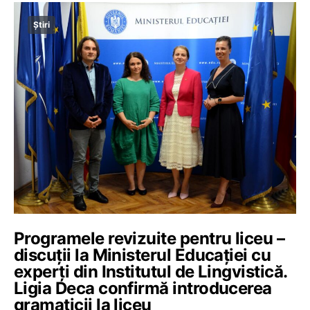
Știri
Programele revizuite pentru liceu –
discuții la Ministerul Educației cu
experți din Institutul de Lingvistică.
Ligia Deca confirmă introducerea
gramaticii la liceu