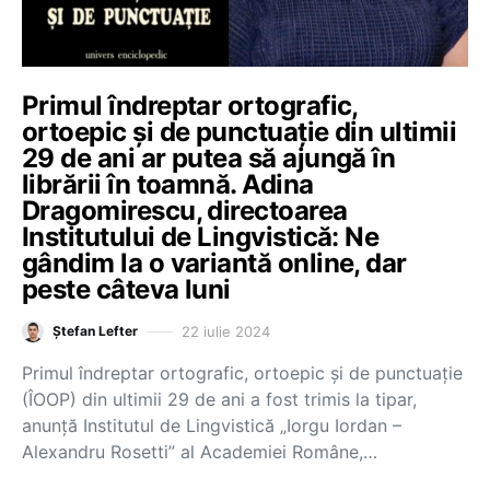
Primul îndreptar ortografic,
ortoepic și de punctuație din ultimii
29 de ani ar putea să ajungă în
librării în toamnă. Adina
Dragomirescu, directoarea
Institutului de Lingvistică: Ne
gândim la o variantă online, dar
peste câteva luni
22 iulie 2024
Ștefan Lefter
Primul îndreptar ortografic, ortoepic și de punctuație
(ÎOOP) din ultimii 29 de ani a fost trimis la tipar,
anunță Institutul de Lingvistică „Iorgu Iordan –
Alexandru Rosetti” al Academiei Române,…