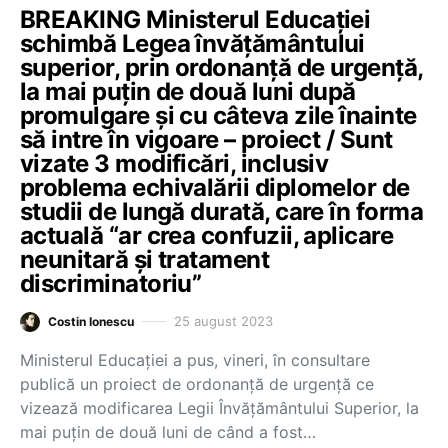
BREAKING Ministerul Educației
schimbă Legea învățământului
superior, prin ordonanță de urgență,
la mai puțin de două luni după
promulgare și cu câteva zile înainte
să intre în vigoare – proiect / Sunt
vizate 3 modificări, inclusiv
problema echivalării diplomelor de
studii de lungă durată, care în forma
actuală “ar crea confuzii, aplicare
neunitară și tratament
discriminatoriu”
25 august 2023
Costin Ionescu
Ministerul Educației a pus, vineri, în consultare
publică un proiect de ordonanță de urgență ce
vizează modificarea Legii Învățământului Superior, la
mai puțin de două luni de când a fost…