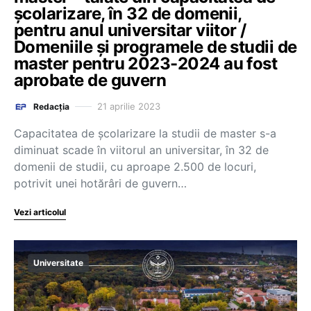
școlarizare, în 32 de domenii,
pentru anul universitar viitor /
Domeniile și programele de studii de
master pentru 2023-2024 au fost
aprobate de guvern
21 aprilie 2023
Redacția
Capacitatea de școlarizare la studii de master s-a
diminuat scade în viitorul an universitar, în 32 de
domenii de studii, cu aproape 2.500 de locuri,
potrivit unei hotărâri de guvern…
Vezi articolul
Universitate