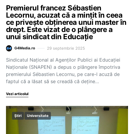
Premierul francez Sébastien
Lecornu, acuzat că a mințit în ceea
ce privește obținerea unui master în
drept. Este vizat de o plângere a
unui sindicat din Educație
29 septembrie 2025
G4Media.ro
Sindicatul Naţional al Agenţilor Publici ai Educaţiei
Naţionale (SNAPEN) a depus o plângere împotriva
premierului Sébastien Lecornu, pe care-l acuză de
faptul că a lăsat să se creadă că deţine…
Vezi articolul
Știri
Universitate