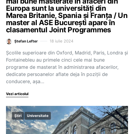
mai bune masterate în afaceri din
Europa sunt la universități din
Marea Britanie, Spania și Franța / Un
master al ASE București apare în
clasamentul Joint Programmes
18 iulie 2024
Ștefan Lefter
Școlile superioare din Oxford, Madrid, Paris, Londra și
Fontainebleu au primele cinci cele mai bune
programe de masterat în administrarea afacerilor,
dedicate persoanelor aflate deja în poziții de
conducere, așa…
Vezi articolul
Știri
Universitate