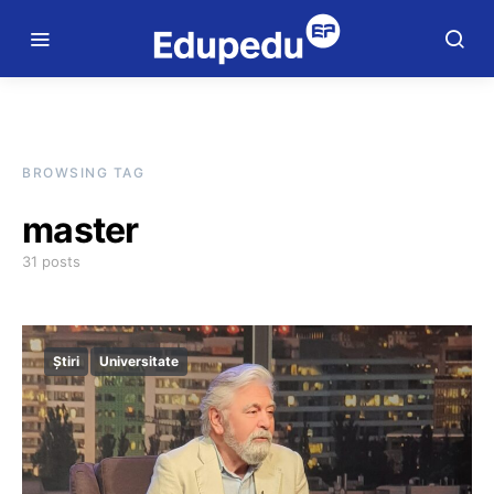
BROWSING TAG
master
31 posts
Știri
Universitate