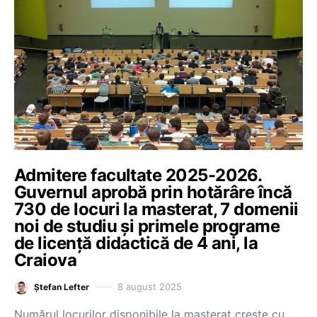
Admitere facultate 2025-2026.
Guvernul aprobă prin hotărâre încă
730 de locuri la masterat, 7 domenii
noi de studiu și primele programe
de licență didactică de 4 ani, la
Craiova
8 august 2025
Ștefan Lefter
Numărul locurilor disponibile la masterat creşte cu