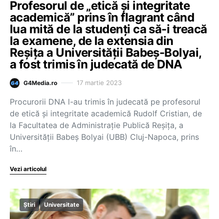
Profesorul de „etică și integritate
academică” prins în flagrant când
lua mită de la studenți ca să-i treacă
la examene, de la extensia din
Reșița a Universității Babeș-Bolyai,
a fost trimis în judecată de DNA
17 martie 2023
G4Media.ro
Procurorii DNA l-au trimis în judecată pe profesorul
de etică și integritate academică Rudolf Cristian, de
la Facultatea de Administrație Publică Reșița, a
Universității Babeș Bolyai (UBB) Cluj-Napoca, prins
în…
Vezi articolul
Știri
Universitate