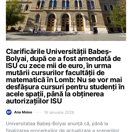
Clarificările Universității Babeș-
Bolyai, după ce a fost amendată de
ISU cu zece mii de euro, în urma
mutării cursurilor facultății de
matematică în Lomb: Nu se vor mai
desfășura cursuri pentru studenți în
acele spații, până la obținerea
autorizațiilor ISU
16 ianuarie 2026
Ana Moise
Universitatea Babeș-Bolyai anunță că, până la
finalizarea procedurilor de actualizare a scenariilor