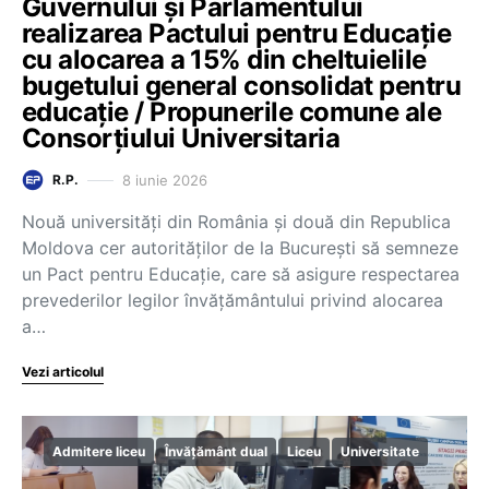
Guvernului și Parlamentului
realizarea Pactului pentru Educație
cu alocarea a 15% din cheltuielile
bugetului general consolidat pentru
educație / Propunerile comune ale
Consorțiului Universitaria
8 iunie 2026
R.P.
Nouă universități din România și două din Republica
Moldova cer autorităților de la București să semneze
un Pact pentru Educație, care să asigure respectarea
prevederilor legilor învățământului privind alocarea
a…
Vezi articolul
Admitere liceu
Învățământ dual
Liceu
Universitate