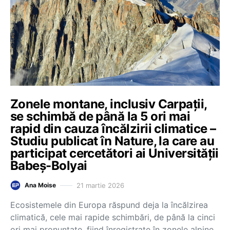
Zonele montane, inclusiv Carpații,
se schimbă de până la 5 ori mai
rapid din cauza încălzirii climatice –
Studiu publicat în Nature, la care au
participat cercetători ai Universității
Babeș-Bolyai
21 martie 2026
Ana Moise
Ecosistemele din Europa răspund deja la încălzirea
climatică, cele mai rapide schimbări, de până la cinci
ori mai pronunțate, fiind înregistrate în zonele alpine,