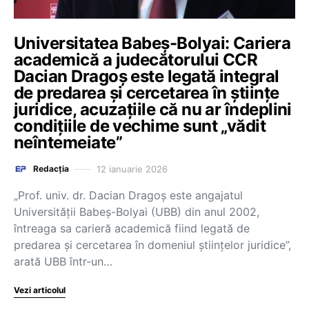
Universitatea Babeș-Bolyai: Cariera
academică a judecătorului CCR
Dacian Dragoș este legată integral
de predarea și cercetarea în științe
juridice, acuzațiile că nu ar îndeplini
condițiile de vechime sunt „vădit
neîntemeiate”
12 ianuarie 2026
Redacția
„Prof. univ. dr. Dacian Dragoș este angajatul
Universității Babeș-Bolyai (UBB) din anul 2002,
întreaga sa carieră academică fiind legată de
predarea și cercetarea în domeniul științelor juridice”,
arată UBB într-un…
Vezi articolul