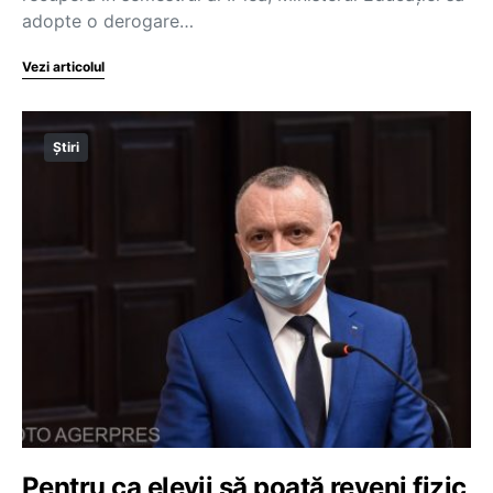
adopte o derogare…
Vezi articolul
Știri
Pentru ca elevii să poată reveni fizic