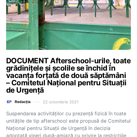
DOCUMENT Afterschool-urile, toate
grădinițele și școlile se închid în
vacanța forțată de două săptămâni
– Comitetul Național pentru Situații
de Urgență
22 octombrie 2021
Redacția
Suspendarea activităților cu prezență fizică în toate
unitățile de tip afterschool este propusă de Comitetul
Național pentru Situații de Urgență în decizia
adoptată vineri după-amiază cu privire la restricțiile