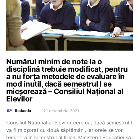
Numărul minim de note la o
disciplină trebuie modificat, pentru
a nu forța metodele de evaluare în
mod inutil, dacă semestrul I se
micșorează – Consiliul Național al
Elevilor
21 octombrie 2021
Redacția
Consiliul Național al Elevilor cere ca, dacă semestrul I
va fi micșorat cu două săptămâni, iar orele se vor
recupera în semestrul al II-lea, Ministerul Educației să