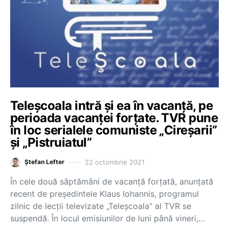
Teleșcoala intră și ea în vacanță, pe
perioada vacanței forțate. TVR pune
în loc serialele comuniste „Cireșarii”
și „Pistruiatul”
22 octombrie 2021
Ștefan Lefter
În cele două săptămâni de vacanță forțată, anunțată
recent de președintele Klaus Iohannis, programul
zilnic de lecții televizate „Teleșcoala” al TVR se
suspendă. În locul emisiunilor de luni până vineri,…