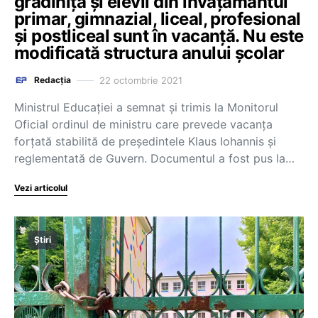
grădiniță și elevii din învățământul
primar, gimnazial, liceal, profesional
și postliceal sunt în vacanță. Nu este
modificată structura anului școlar
22 octombrie 2021
Redacția
Ministrul Educației a semnat și trimis la Monitorul
Oficial ordinul de ministru care prevede vacanța
forțată stabilită de președintele Klaus Iohannis și
reglementată de Guvern. Documentul a fost pus la…
Vezi articolul
Știri