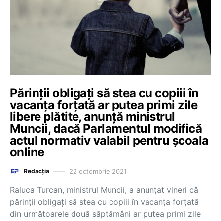
Părinții obligați să stea cu copiii în
vacanța forțată ar putea primi zile
libere plătite, anunță ministrul
Muncii, dacă Parlamentul modifică
actul normativ valabil pentru școala
online
22 octombrie 2021
Redacția
Raluca Turcan, ministrul Muncii, a anunțat vineri că
părinții obligați să stea cu copiii în vacanța forțată
din următoarele două săptămâni ar putea primi zile