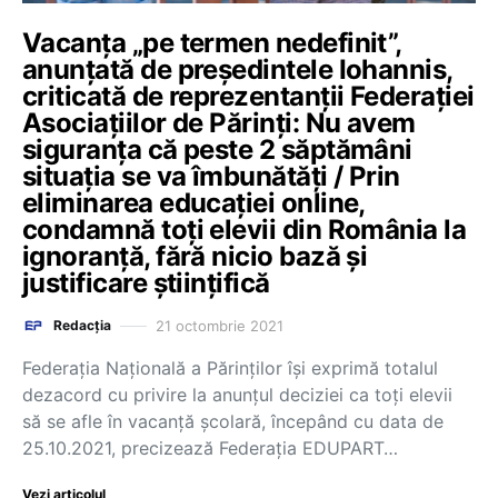
Vacanța „pe termen nedefinit”,
anunțată de președintele Iohannis,
criticată de reprezentanții Federației
Asociațiilor de Părinți: Nu avem
siguranța că peste 2 săptămâni
situația se va îmbunătăți / Prin
eliminarea educației online,
condamnă toți elevii din România la
ignoranță, fără nicio bază și
justificare științifică
21 octombrie 2021
Redacția
Federația Națională a Părinților își exprimă totalul
dezacord cu privire la anunțul deciziei ca toți elevii
să se afle în vacanță școlară, începând cu data de
25.10.2021, precizează Federația EDUPART…
Vezi articolul