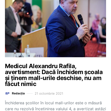
Medicul Alexandru Rafila,
avertisment: Dacă închidem școala
și ținem mall-urile deschise, nu am
făcut nimic
21 octombrie 2021
Redacția
Închiderea școlilor în locul mall-urilor este o măsură
care nu rezolvă încetinirea valului 4, a avertizat astăzi