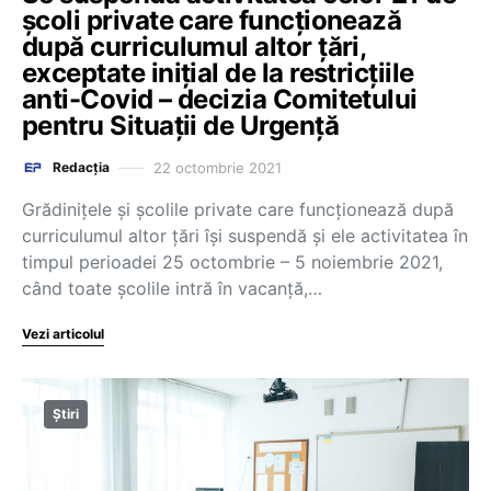
școli private care funcționează
după curriculumul altor țări,
exceptate inițial de la restricțiile
anti-Covid – decizia Comitetului
pentru Situații de Urgență
22 octombrie 2021
Redacția
Grădinițele și școlile private care funcționează după
curriculumul altor țări își suspendă și ele activitatea în
timpul perioadei 25 octombrie – 5 noiembrie 2021,
când toate școlile intră în vacanță,…
Vezi articolul
Știri