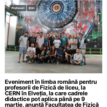
Profesori
Știri
Eveniment în limba română pentru
profesorii de Fizică de liceu, la
CERN în Elveția, la care cadrele
didactice pot aplica până pe 9
martie, anunță Facultatea de Fizică