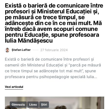
Există o barieră de comunicare între
profesori și Ministerul Educației și,
pe măsură ce trece timpul, se
adâncește din ce în ce mai mult. Mă
întreb dacă avem scopuri comune
pentru Educație, spune profesoara
Iulia Măndășescu
27 februarie 2024
Ștefan Lefter
Există o barieră de comunicare între profesori și
oamenii din Ministerul Educației și “parcă pe măsură
ce trece timpul se adâncește tot mai mult”, spune
profesoara pentru psihopedagogie specială Iulia…
Vezi articolul
Gimnaziu
Liceu
Știri