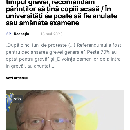
timpul grevei, recomandăm
părinților să țină copiii acasă / În
universități se poate să fie anulate
sau amânate examene
16 mai 2023
Redacția
„După cinci luni de proteste (…) Referendumul a fost
pentru declanșarea grevei generale”. Peste 70% au
optat pentru grevă” și „E voința oamenilor de a intra
în grevă”, au anunțat,…
Vezi articolul
Știri