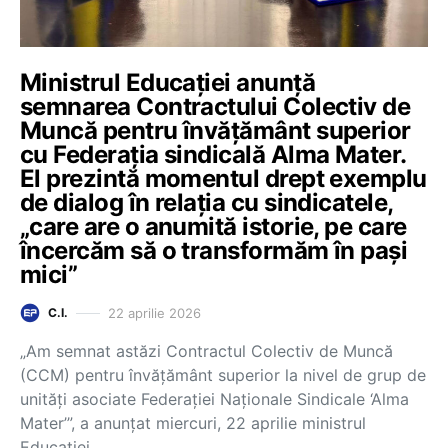
Ministrul Educației anunță
semnarea Contractului Colectiv de
Muncă pentru învățământ superior
cu Federația sindicală Alma Mater.
El prezintă momentul drept exemplu
de dialog în relația cu sindicatele,
„care are o anumită istorie, pe care
încercăm să o transformăm în pași
mici”
22 aprilie 2026
C.I.
„Am semnat astăzi Contractul Colectiv de Muncă
(CCM) pentru învăţământ superior la nivel de grup de
unități asociate Federației Naționale Sindicale ‘Alma
Mater’”, a anunțat miercuri, 22 aprilie ministrul
Educației…