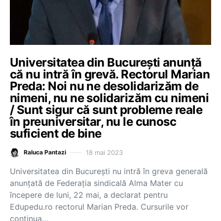
Universitatea din București anunță
că nu intră în grevă. Rectorul Marian
Preda: Noi nu ne desolidarizăm de
nimeni, nu ne solidarizăm cu nimeni
/ Sunt sigur că sunt probleme reale
în preuniversitar, nu le cunosc
suficient de bine
18 mai 2023
Raluca Pantazi
Universitatea din București nu intră în greva generală
anunțată de Federația sindicală Alma Mater cu
începere de luni, 22 mai, a declarat pentru
Edupedu.ro rectorul Marian Preda. Cursurile vor
continua…