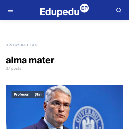
BROWSING TAG
alma mater
37 posts
Profesori
Știri