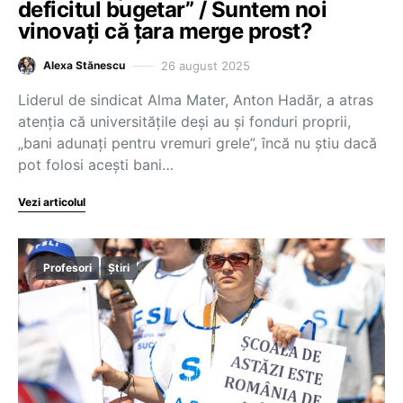
deficitul bugetar” / Suntem noi
vinovați că țara merge prost?
26 august 2025
Alexa Stănescu
Liderul de sindicat Alma Mater, Anton Hadăr, a atras
atenția că universitățile deși au și fonduri proprii,
„bani adunați pentru vremuri grele”, încă nu știu dacă
pot folosi acești bani…
Vezi articolul
Profesori
Știri