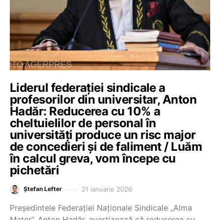
Liderul federației sindicale a
profesorilor din universitar, Anton
Hadăr: Reducerea cu 10% a
cheltuielilor de personal în
universități produce un risc major
de concedieri și de faliment / Luăm
în calcul greva, vom începe cu
pichetări
21 ianuarie 2026
Ștefan Lefter
Președintele Federației Naționale Sindicale „Alma
Mater”, Anton Hadăr, avertizează că reducerea cu