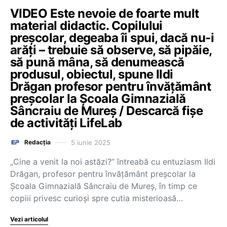
VIDEO Este nevoie de foarte mult
material didactic. Copilului
preșcolar, degeaba îi spui, dacă nu-i
arăți – trebuie să observe, să pipăie,
să pună mâna, să denumească
produsul, obiectul, spune Ildi
Drăgan profesor pentru învățământ
preșcolar la Școala Gimnazială
Sâncraiu de Mureș / Descarcă fișe
de activități LifeLab
5 iunie 2025
Redacția
„Cine a venit la noi astăzi?” întreabă cu entuziasm Ildi
Drăgan, profesor pentru învățământ preșcolar la
Școala Gimnazială Sâncraiu de Mureș, în timp ce
copiii privesc curioși spre cutia misterioasă…
Vezi articolul