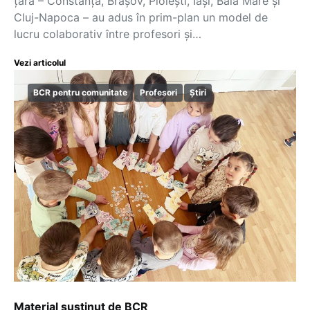
țară – Constanța, Brașov, Ploiești, Iași, Baia Mare și
Cluj-Napoca – au adus în prim-plan un model de
lucru colaborativ între profesori și…
Vezi articolul
BCR pentru comunitate
Profesori
Știri
Material susținut de BCR