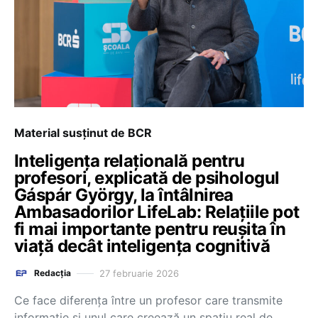
Material susținut de BCR
Inteligența relațională pentru
profesori, explicată de psihologul
Gáspár György, la întâlnirea
Ambasadorilor LifeLab: Relațiile pot
fi mai importante pentru reușita în
viață decât inteligența cognitivă
27 februarie 2026
Redacția
Ce face diferența între un profesor care transmite
informație și unul care creează un spațiu real de