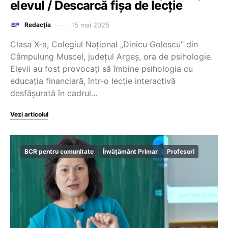
elevul / Descarcă fișa de lecție
15 mai 2025
Redacția
Clasa X-a, Colegiul Național „Dinicu Golescu” din
Câmpulung Muscel, județul Argeș, ora de psihologie.
Elevii au fost provocați să îmbine psihologia cu
educația financiară, într-o lecție interactivă
desfășurată în cadrul…
Vezi articolul
BCR pentru comunitate
Învățământ Primar
Profesori