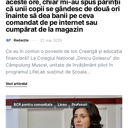
aceste ore, chiar mi-au spus părinții
că unii copii se gândesc de două ori
înainte să dea banii pe ceva
comandat de pe internet sau
cumpărat de la magazin
22 mai 2025
Redacția
Ce au în comun o poveste de Ion Creangă și educația
financiară? La Colegiul Național „Dinicu Golescu” din
Câmpulung Muscel, unitate de învățământ pilot în
programul LifeLab susținut de Școala…
Vezi articolul
BCR pentru comunitate
Liceu
Profesori