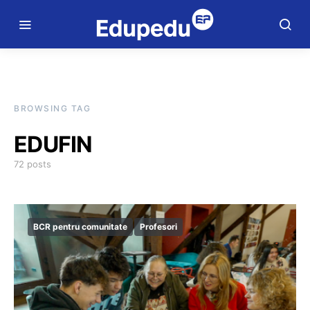
BROWSING TAG
EDUFIN
72 posts
BCR pentru comunitate
Profesori