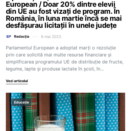
European / Doar 20% dintre elevii
din UE au fost vizați de program. În
România, în luna martie încă se mai
desfășurau licitații în unele județe
9 mai 2023
Redacția
Parlamentul European a adoptat marţi o rezoluţie
prin care solicită mai multe resurse financiare şi
simplificarea programului UE de distribuţie de fructe,
legume, lapte şi produse lactate în şcoli, în…
Vezi articolul
Educație