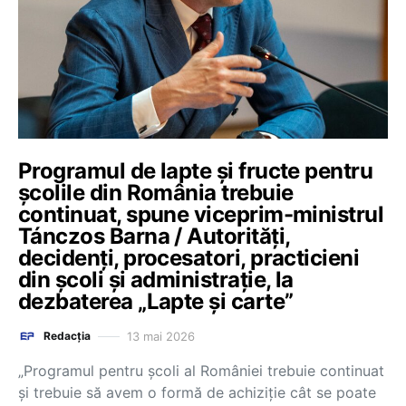
Programul de lapte și fructe pentru
școlile din România trebuie
continuat, spune viceprim-ministrul
Tánczos Barna / Autorități,
decidenți, procesatori, practicieni
din școli și administrație, la
dezbaterea „Lapte și carte”
13 mai 2026
Redacția
„Programul pentru școli al României trebuie continuat
și trebuie să avem o formă de achiziție cât se poate