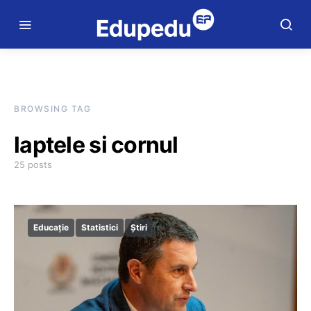
BROWSING TAG
laptele si cornul
25 posts
Educație
Statistici
Știri