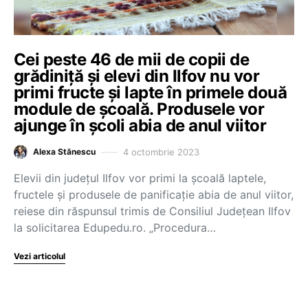
Cei peste 46 de mii de copii de
grădiniță și elevi din Ilfov nu vor
primi fructe și lapte în primele două
module de școală. Produsele vor
ajunge în școli abia de anul viitor
4 octombrie 2023
Alexa Stănescu
Elevii din județul Ilfov vor primi la școală laptele,
fructele și produsele de panificație abia de anul viitor,
reiese din răspunsul trimis de Consiliul Județean Ilfov
la solicitarea Edupedu.ro. „Procedura…
Vezi articolul