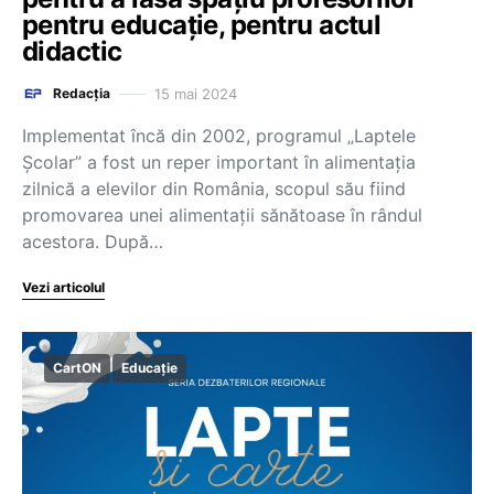
pentru educație, pentru actul
didactic
15 mai 2024
Redacția
Implementat încă din 2002, programul „Laptele
Școlar” a fost un reper important în alimentația
zilnică a elevilor din România, scopul său fiind
promovarea unei alimentații sănătoase în rândul
acestora. După…
Vezi articolul
CartON
Educație