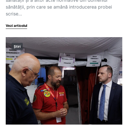
sănătății, prin care se amână introducerea probei
scrise…
Vezi articolul
Știri