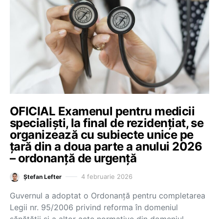
OFICIAL Examenul pentru medicii
specialiști, la final de rezidențiat, se
organizează cu subiecte unice pe
țară din a doua parte a anului 2026
– ordonanță de urgență
4 februarie 2026
Ștefan Lefter
Guvernul a adoptat o Ordonanță pentru completarea
Legii nr. 95/2006 privind reforma în domeniul
sănătății și a altor acte normative din domeniul