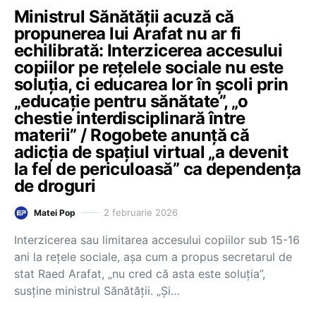
Ministrul Sănătății acuză că
propunerea lui Arafat nu ar fi
echilibrată: Interzicerea accesului
copiilor pe reţelele sociale nu este
soluția, ci educarea lor în școli prin
„educaţie pentru sănătate”, „o
chestie interdisciplinară între
materii” / Rogobete anunță că
adicţia de spaţiul virtual „a devenit
la fel de periculoasă” ca dependența
de droguri
2 februarie 2026
Matei Pop
Interzicerea sau limitarea accesului copiilor sub 15-16
ani la rețele sociale, așa cum a propus secretarul de
stat Raed Arafat, „nu cred că asta este soluţia”,
susține ministrul Sănătății. „Şi…