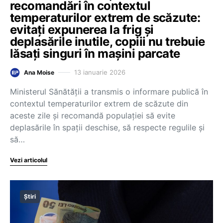
recomandări în contextul
temperaturilor extrem de scăzute:
evitați expunerea la frig și
deplasările inutile, copiii nu trebuie
lăsați singuri în mașini parcate
13 ianuarie 2026
Ana Moise
Ministerul Sănătății a transmis o informare publică în
contextul temperaturilor extrem de scăzute din
aceste zile și recomandă populației să evite
deplasările în spații deschise, să respecte regulile și
să…
Vezi articolul
Știri