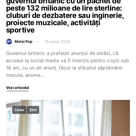
guvernul britanic cu un pachet de
peste 132 milioane de lire sterline:
cluburi de dezbatere sau inginerie,
proiecte muzicale, activități
sportive
15 iunie 2026
Matei Pop
Guvernul britanic a prefațat anunțul de astăzi, că
accesul la social media va fi interzis pentru copiii sub
16 ani, cu un alt anunț, făcut la sfârșitul săptămânii
trecute, anume…
Vezi articolul
Liceu
Știri