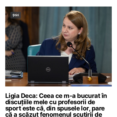
Știri
Ligia Deca: Ceea ce m-a bucurat în
discuțiile mele cu profesorii de
sport este că, din spusele lor, pare
că a scăzut fenomenul scutirii de