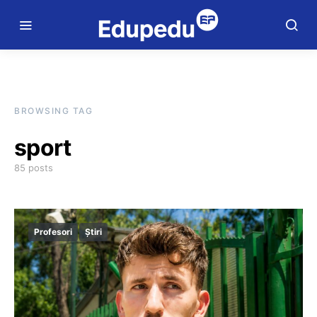
BROWSING TAG
sport
85 posts
Profesori
Știri