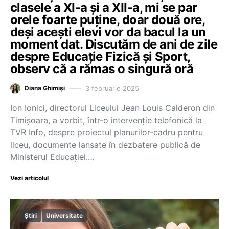
clasele a XI-a şi a XII-a, mi se par
orele foarte puţine, doar două ore,
deşi aceşti elevi vor da bacul la un
moment dat. Discutăm de ani de zile
despre Educaţie Fizică şi Sport,
observ că a rămas o singură oră
3 februarie 2025
Diana Ghimiși
Ion Ionici, directorul Liceului Jean Louis Calderon din
Timișoara, a vorbit, într-o intervenție telefonică la
TVR Info, despre proiectul planurilor-cadru pentru
liceu, documente lansate în dezbatere publică de
Ministerul Educației.…
Vezi articolul
Știri
Universitate