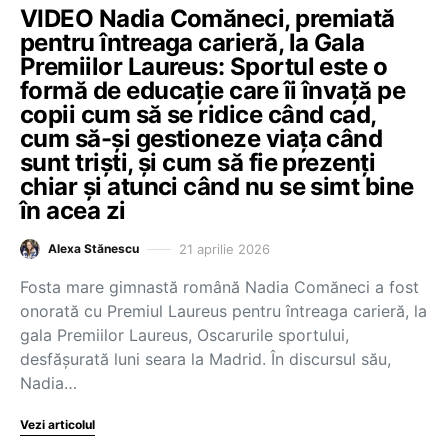
VIDEO Nadia Comăneci, premiată
pentru întreaga carieră, la Gala
Premiilor Laureus: Sportul este o
formă de educație care îi învață pe
copii cum să se ridice când cad,
cum să-și gestioneze viața când
sunt triști, și cum să fie prezenți
chiar și atunci când nu se simt bine
în acea zi
21 aprilie 2026
Alexa Stănescu
Fosta mare gimnastă română Nadia Comăneci a fost
onorată cu Premiul Laureus pentru întreaga carieră, la
gala Premiilor Laureus, Oscarurile sportului,
desfășurată luni seara la Madrid. În discursul său,
Nadia…
Vezi articolul