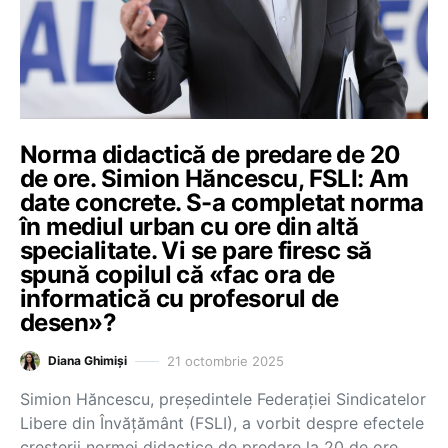
Norma didactică de predare de 20
de ore. Simion Hăncescu, FSLI: Am
date concrete. S-a completat norma
în mediul urban cu ore din altă
specialitate. Vi se pare firesc să
spună copilul că «fac ora de
informatică cu profesorul de
desen»?
21 octombrie 2025
Diana Ghimiși
Simion Hăncescu, președintele Federației Sindicatelor
Libere din Învățământ (FSLI), a vorbit despre efectele
creșterii normei didactice de predare la 20 de ore.