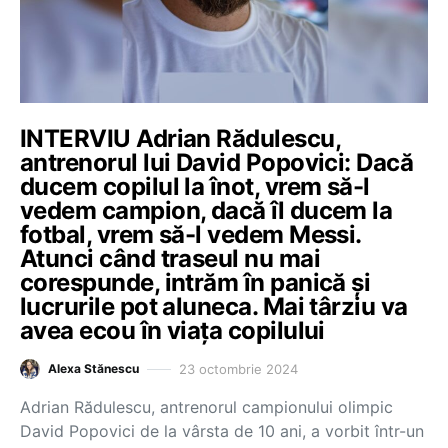
INTERVIU Adrian Rădulescu,
antrenorul lui David Popovici: Dacă
ducem copilul la înot, vrem să-l
vedem campion, dacă îl ducem la
fotbal, vrem să-l vedem Messi.
Atunci când traseul nu mai
corespunde, intrăm în panică și
lucrurile pot aluneca. Mai târziu va
avea ecou în viața copilului
23 octombrie 2024
Alexa Stănescu
Adrian Rădulescu, antrenorul campionului olimpic
David Popovici de la vârsta de 10 ani, a vorbit într-un