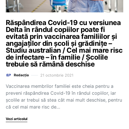
Răspândirea Covid-19 cu versiunea
Delta în rândul copiilor poate fi
evitată prin vaccinarea familiilor și
angajaților din școli și grădinițe –
Studiu australian / Cel mai mare risc
de infectare – în familie / Școlile
trebuie să rămână deschise
21 octombrie 2021
Redacția
Vaccinarea membrilor familiei este cheia pentru a
preveni răspândirea Covid-19 în rândul copiilor, iar
școlile ar trebui să stea cât mai mult deschise, pentru
că cel mai mare risc de…
Vezi articolul