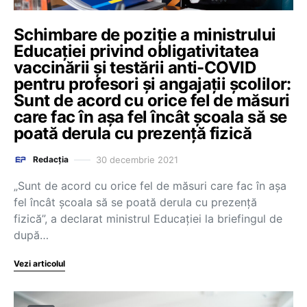
Schimbare de poziție a ministrului
Educației privind obligativitatea
vaccinării și testării anti-COVID
pentru profesori și angajații școlilor:
Sunt de acord cu orice fel de măsuri
care fac în așa fel încât școala să se
poată derula cu prezență fizică
30 decembrie 2021
Redacția
„Sunt de acord cu orice fel de măsuri care fac în așa
fel încât școala să se poată derula cu prezență
fizică”, a declarat ministrul Educației la briefingul de
după…
Vezi articolul