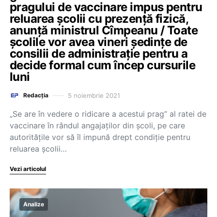
pragului de vaccinare impus pentru
reluarea școlii cu prezență fizică,
anunță ministrul Cîmpeanu / Toate
școlile vor avea vineri ședințe de
consilii de administrație pentru a
decide formal cum încep cursurile
luni
5 noiembrie 2021
Redacția
„Se are în vedere o ridicare a acestui prag” al ratei de
vaccinare în rândul angajaților din școli, pe care
autoritățile vor să îl impună drept condiție pentru
reluarea școlii…
Vezi articolul
Analize