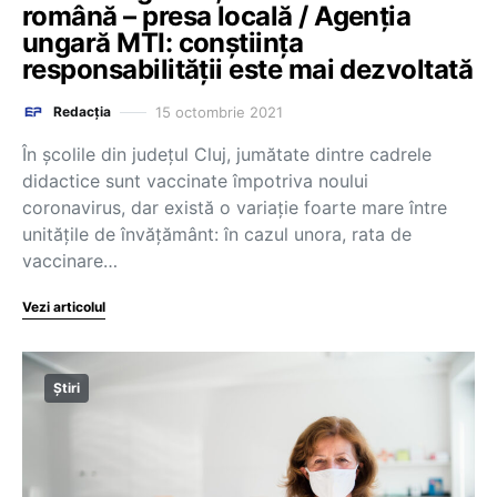
română – presa locală / Agenția
ungară MTI: conștiința
responsabilității este mai dezvoltată
15 octombrie 2021
Redacția
În școlile din județul Cluj, jumătate dintre cadrele
didactice sunt vaccinate împotriva noului
coronavirus, dar există o variație foarte mare între
unitățile de învățământ: în cazul unora, rata de
vaccinare…
Vezi articolul
Știri