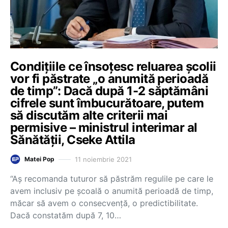
Condițiile ce însoțesc reluarea școlii
vor fi păstrate „o anumită perioadă
de timp”: Dacă după 1-2 săptămâni
cifrele sunt îmbucurătoare, putem
să discutăm alte criterii mai
permisive – ministrul interimar al
Sănătății, Cseke Attila
11 noiembrie 2021
Matei Pop
“Aș recomanda tuturor să păstrăm regulile pe care le
avem inclusiv pe școală o anumită perioadă de timp,
măcar să avem o consecvență, o predictibilitate.
Dacă constatăm după 7, 10…