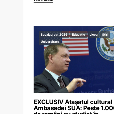
Bacalaureat 2026
Educație
Liceu
Știri
Universitate
EXCLUSIV Atașatul cultural 
Ambasadei SUA: Peste 1.0