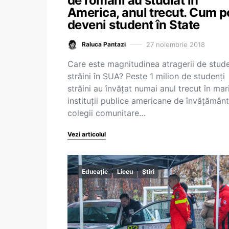
de români au studiat în
America, anul trecut. Cum p
deveni student în State
27 noiembrie 2018
Raluca Pantazi
Care este magnitudinea atragerii de stude
străini în SUA? Peste 1 milion de studenți
străini au învățat numai anul trecut în mar
instituţii publice americane de învăţământ,
colegii comunitare…
Vezi articolul
Educație
Liceu
Știri