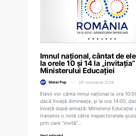
Imnul național, cântat de ele
la orele 10 și 14 la „invitația”
Ministerului Educației
28 noiembrie 2018
Matei Pop
Elevii vor cânta imnul național la ora 10:0
dacă învață dimineața, și la ora 14:00, da
învață după-amiază. Ministerul Educației 
transmis o notă către inspectoratele școl
prin care “invită”…
Vezi articolul