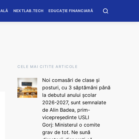
OALĂ
NEXTLAB.TECH
EDUCAȚIE FINANCIARĂ
CELE MAI CITITE ARTICOLE
Noi comasări de clase și
posturi, cu 3 săptămâni până
la debutul anului școlar
2026-2027, sunt semnalate
de Alin Badea, prim-
vicepreședinte USLI
Gorj: Ministerul o comite
grav de tot. Ne sună