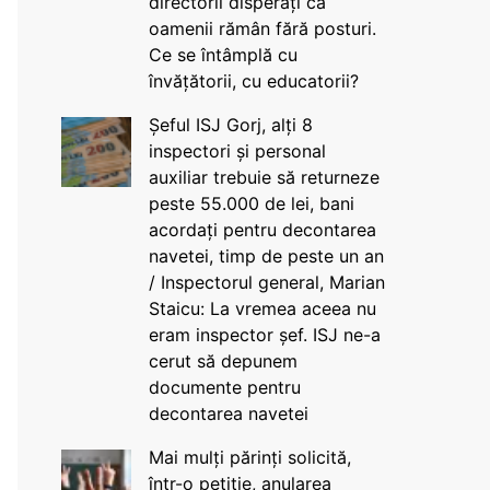
directorii disperați că
oamenii rămân fără posturi.
Ce se întâmplă cu
învățătorii, cu educatorii?
Șeful ISJ Gorj, alți 8
inspectori și personal
auxiliar trebuie să returneze
peste 55.000 de lei, bani
acordați pentru decontarea
navetei, timp de peste un an
/ Inspectorul general, Marian
Staicu: La vremea aceea nu
eram inspector șef. ISJ ne-a
cerut să depunem
documente pentru
decontarea navetei
Mai mulți părinți solicită,
într-o petiție, anularea