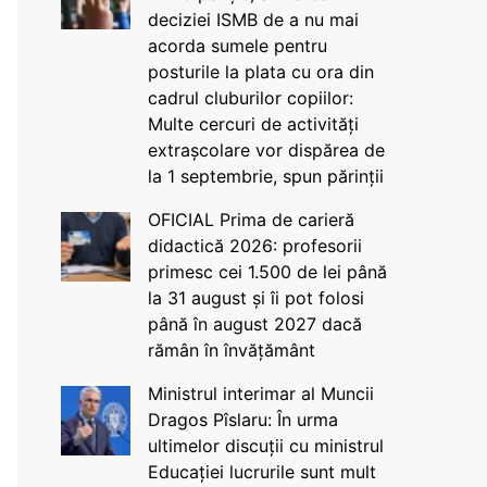
deciziei ISMB de a nu mai
acorda sumele pentru
posturile la plata cu ora din
cadrul cluburilor copiilor:
Multe cercuri de activități
extrașcolare vor dispărea de
la 1 septembrie, spun părinții
OFICIAL Prima de carieră
didactică 2026: profesorii
primesc cei 1.500 de lei până
la 31 august și îi pot folosi
până în august 2027 dacă
rămân în învățământ
Ministrul interimar al Muncii
Dragos Pîslaru: În urma
ultimelor discuții cu ministrul
Educației lucrurile sunt mult