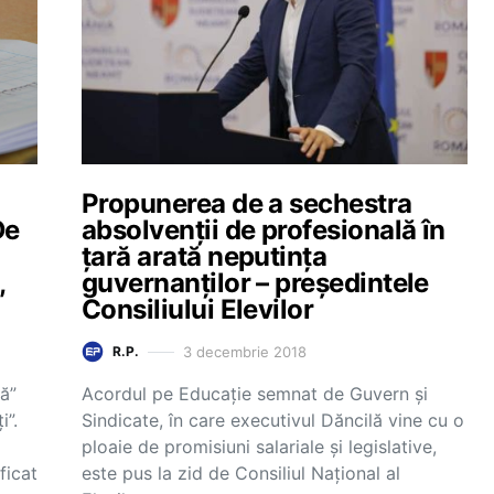
Propunerea de a sechestra
De
absolvenții de profesională în
țară arată neputința
,
guvernanților – președintele
Consiliului Elevilor
3 decembrie 2018
R.P.
ă”
Acordul pe Educație semnat de Guvern și
i”.
Sindicate, în care executivul Dăncilă vine cu o
ploaie de promisiuni salariale și legislative,
ficat
este pus la zid de Consiliul Național al