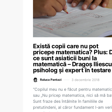
Există copii care nu pot
pricepe matematica? Plus: 
ce sunt asiaticii buni la
matematică – Dragoș Iliescu
psiholog și expert în testare
3 decembrie 2018
Raluca Pantazi
“Copilul meu nu e făcut pentru matematic
sau „Nu pricep matematica, nici să mă baț
Sunt fraze des întâlnite în familiile de
pretutindeni, al căror fundament l-am veri