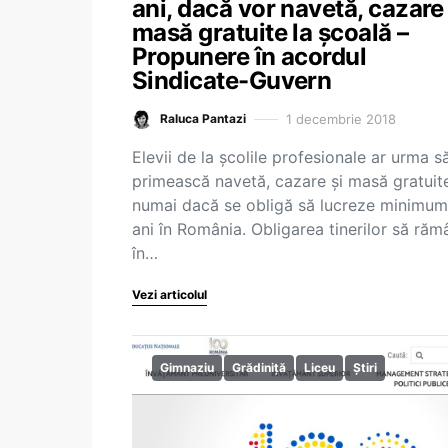
ani, dacă vor navetă, cazare 
masă gratuite la școală –
Propunere în acordul
Sindicate-Guvern
1 decembrie 2018
Raluca Pantazi
Elevii de la școlile profesionale ar urma s
primească navetă, cazare și masă gratuit
numai dacă se obligă să lucreze minimum
ani în România. Obligarea tinerilor să răm
în…
Vezi articolul
Gimnaziu
Grădiniță
Liceu
Știri