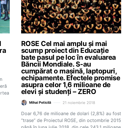
d
ROSE Cel mai amplu și mai
ra
scump proiect din Educație
bate pasul pe loc în evaluarea
Băncii Mondiale. S-au
cumpărat o mașină, laptopuri,
echipamente. Efectele promise
în
asupra celor 1,6 milioane de
ieră
elevi și studenți – ZERO
urtea
21 noiembrie 2018
Mihai Peticilă
Doar 6,76 de milioane de dolari (2,8%) au fost
”trase” de Proiectul ROSE, din octombrie 2015
până în luna iulie 2018, din cele 243,1 milioane