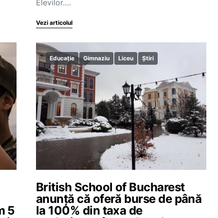
Elevilor.…
Vezi articolul
Educație
Gimnaziu
Liceu
Știri
British School of Bucharest
anunță că oferă burse de până
m 5
la 100% din taxa de