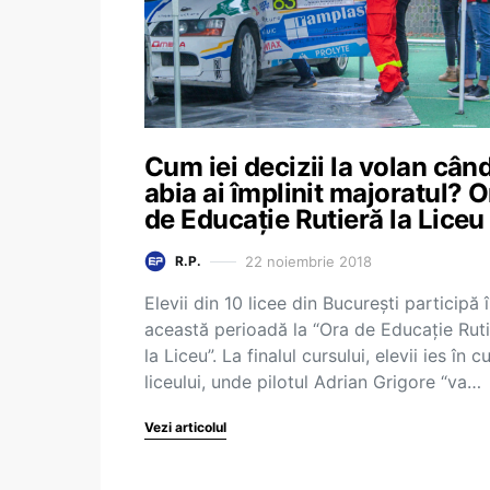
Cum iei decizii la volan cân
abia ai împlinit majoratul? O
de Educație Rutieră la Liceu
22 noiembrie 2018
R.P.
Elevii din 10 licee din București participă 
această perioadă la “Ora de Educație Rut
la Liceu”. La finalul cursului, elevii ies în c
liceului, unde pilotul Adrian Grigore “va…
Vezi articolul