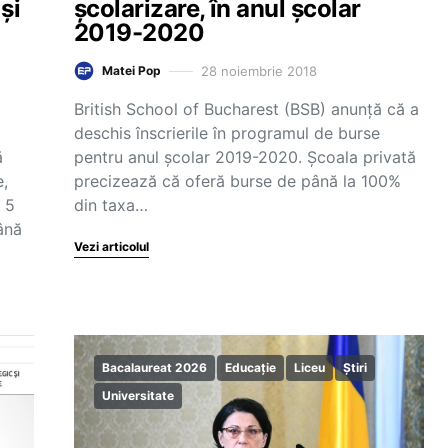
și
școlarizare, în anul școlar
2019-2020
28 noiembrie 2018
Matei Pop
British School of Bucharest (BSB) anunță că a
deschis înscrierile în programul de burse
ă
pentru anul școlar 2019-2020. Școala privată
e,
precizează că oferă burse de până la 100%
 5
din taxa…
ână
Vezi articolul
Bacalaureat 2026
Educație
Liceu
Știri
Universitate