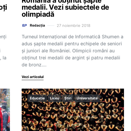
România a obținut șapte
oți
medalii. Vezi subiectele de
olimpiadă
27 noiembrie 2018
Redacția
nți
Turneul Internaţional de Informatică Shumen a
adus șapte medalii pentru echipele de seniori
i
și juniori ale României. Olimpicii români au
 la
obținut trei medalii de argint și patru medalii
de bronz.…
Vezi articolul
Educație
Liceu
Știri
Universitate