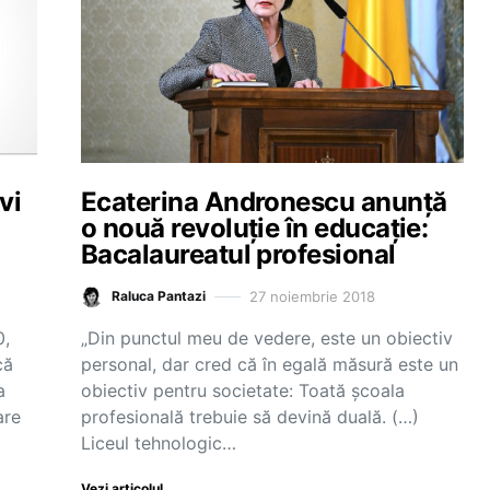
vi
Ecaterina Andronescu anunță
o nouă revoluție în educație:
Bacalaureatul profesional
27 noiembrie 2018
Raluca Pantazi
0,
„Din punctul meu de vedere, este un obiectiv
că
personal, dar cred că în egală măsură este un
a
obiectiv pentru societate: Toată şcoala
are
profesională trebuie să devină duală. (…)
Liceul tehnologic…
Vezi articolul