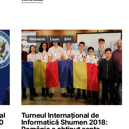
Gimnaziu
Liceu
Știri
al
Turneul Internaţional de
00
Informatică Shumen 2018: