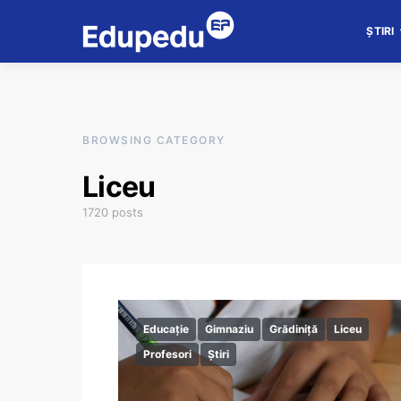
ȘTIRI
BROWSING CATEGORY
Liceu
1720 posts
Educație
Gimnaziu
Grădiniță
Liceu
Profesori
Știri