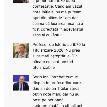
a primit nota 8.70 după
contestație: Când am văzut
nota inițială, nu mă puteam
opri din plâns. Mi-am dat
seama că lucrarea mea nu a
fost corectată în adevăratul
sens al cuvântului
Profesor de Istorie cu 9.70 la
Titularizare 2026: Nu prea
sunt mari așteptările. Din
păcate nu sunt posturi
titularizabile
Sorin Ion, întrebat cum le
răspunde profesorilor care
dau an de an Titularizarea,
obțin note mari, dar nu au
post pe perioadă
nedeterminată: În ultimii ani