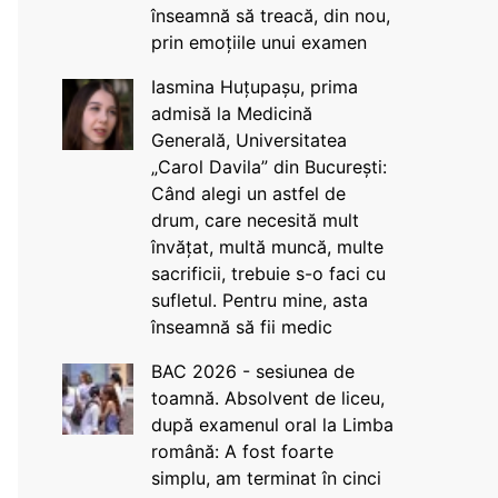
înseamnă să treacă, din nou,
prin emoțiile unui examen
Iasmina Huțupașu, prima
admisă la Medicină
Generală, Universitatea
„Carol Davila” din București:
Când alegi un astfel de
drum, care necesită mult
învățat, multă muncă, multe
sacrificii, trebuie s-o faci cu
sufletul. Pentru mine, asta
înseamnă să fii medic
BAC 2026 - sesiunea de
toamnă. Absolvent de liceu,
după examenul oral la Limba
română: A fost foarte
simplu, am terminat în cinci