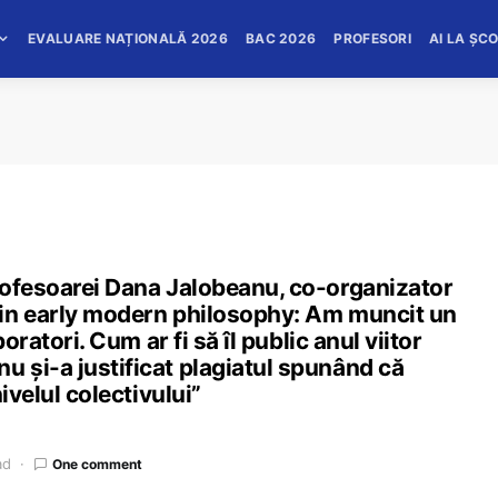
EVALUARE NAȚIONALĂ 2026
BAC 2026
PROFESORI
AI LA ȘC
rofesoarei Dana Jalobeanu, co-organizator
 in early modern philosophy: Am muncit un
oratori. Cum ar fi să îl public anul viitor
 și-a justificat plagiatul spunând că
ivelul colectivului”
ad
One comment