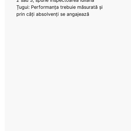
2 sau 3, spune inspectoarea Iuliana
Țugui: Performanța trebuie măsurată și
prin câți absolvenți se angajează