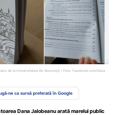
eanu de la Universitatea din București / Foto: Facebook.com/Dana
gă-ne ca sursă preferată în Google
ătoarea Dana Jalobeanu arată marelui public