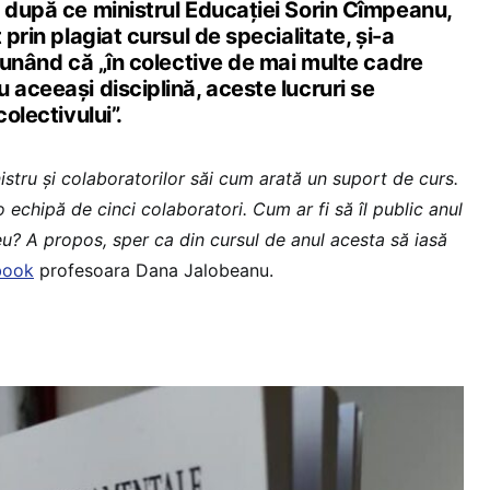
, după ce ministrul Educației Sorin Cîmpeanu,
 prin plagiat cursul de specialitate, și-a
spunând că „în colective de mai multe cadre
 aceeași disciplină, aceste lucruri se
colectivului”.
nistru și colaboratorilor săi cum arată un suport de curs.
 echipă de cinci colaboratori. Cum ar fi să îl public anul
u? A propos, sper ca din cursul de anul acesta să iasă
book
profesoara Dana Jalobeanu.