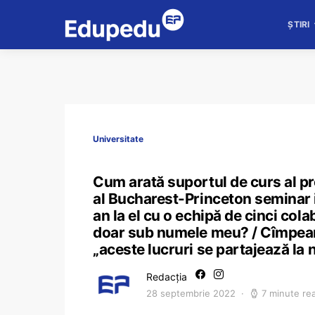
ȘTIRI
Universitate
Cum arată suportul de curs al p
al Bucharest-Princeton seminar
an la el cu o echipă de cinci colab
doar sub numele meu? / Cîmpeanu
„aceste lucruri se partajează la n
Redacția
28 septembrie 2022
7 minute re