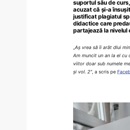
suportul său de curs
acuzat că și-a însușit
justificat plagiatul 
didactice care predau
partajează la nivelul 
„
Aș vrea să îi arăt dlui mi
Am muncit un an la el cu o
viitor doar sub numele me
și vol. 2″
, a scris pe
Face