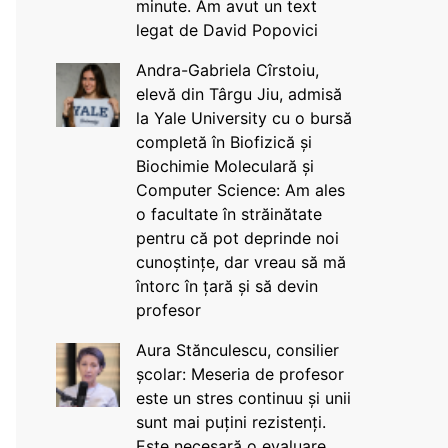
minute. Am avut un text
legat de David Popovici
Andra-Gabriela Cîrstoiu,
elevă din Târgu Jiu, admisă
la Yale University cu o bursă
completă în Biofizică și
Biochimie Moleculară și
Computer Science: Am ales
o facultate în străinătate
pentru că pot deprinde noi
cunoștințe, dar vreau să mă
întorc în țară și să devin
profesor
Aura Stănculescu, consilier
școlar: Meseria de profesor
este un stres continuu și unii
sunt mai puțini rezistenți.
Este necesară o evaluare