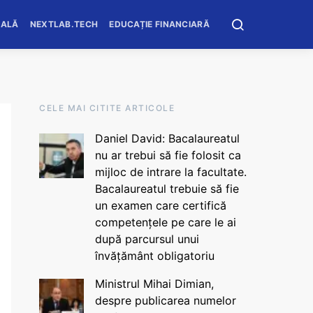
OALĂ
NEXTLAB.TECH
EDUCAȚIE FINANCIARĂ
CELE MAI CITITE ARTICOLE
Daniel David: Bacalaureatul
nu ar trebui să fie folosit ca
mijloc de intrare la facultate.
Bacalaureatul trebuie să fie
un examen care certifică
competențele pe care le ai
după parcursul unui
învățământ obligatoriu
Ministrul Mihai Dimian,
despre publicarea numelor