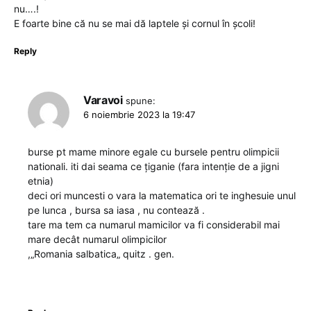
nu….!
E foarte bine că nu se mai dă laptele și cornul în școli!
Reply
Varavoi
spune:
6 noiembrie 2023 la 19:47
burse pt mame minore egale cu bursele pentru olimpicii
nationali. iti dai seama ce țiganie (fara intenție de a jigni
etnia)
deci ori muncesti o vara la matematica ori te inghesuie unul
pe lunca , bursa sa iasa , nu contează .
tare ma tem ca numarul mamicilor va fi considerabil mai
mare decât numarul olimpicilor
,„Romania salbatica„ quitz . gen.