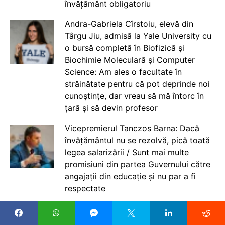
învățământ obligatoriu
Andra-Gabriela Cîrstoiu, elevă din
Târgu Jiu, admisă la Yale University cu
o bursă completă în Biofizică și
Biochimie Moleculară și Computer
Science: Am ales o facultate în
străinătate pentru că pot deprinde noi
cunoștințe, dar vreau să mă întorc în
țară și să devin profesor
Vicepremierul Tanczos Barna: Dacă
învățământul nu se rezolvă, pică toată
legea salarizării / Sunt mai multe
promisiuni din partea Guvernului către
angajații din educație și nu par a fi
respectate
Aura Stănculescu, consilier școlar:
Meseria de profesor este un stres