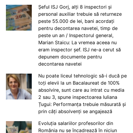
Șeful ISJ Gorj, alți 8 inspectori și
personal auxiliar trebuie să returneze
peste 55.000 de lei, bani acordați
pentru decontarea navetei, timp de
peste un an / Inspectorul general,
Marian Staicu: La vremea aceea nu
eram inspector șef. ISJ ne-a cerut să
depunem documente pentru
decontarea navetei
Nu poate liceul tehnologic să-i ducă pe
toți elevii la un Bacalaureat de 100%
absolvire, sunt care au intrat cu media
2 sau 3, spune inspectoarea Iuliana
Țugui: Performanța trebuie măsurată și
prin câți absolvenți se angajează
Evoluția salariilor profesorilor din
România nu se încadrează în niciun