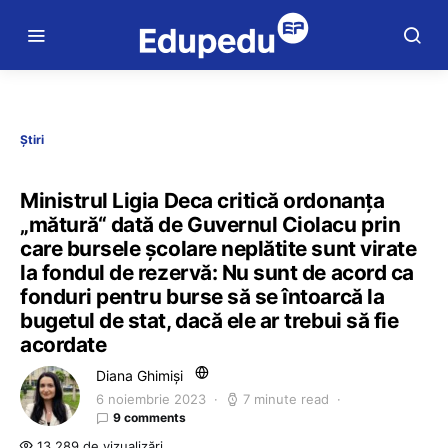
Știri
Ministrul Ligia Deca critică ordonanța
„mătură“ dată de Guvernul Ciolacu prin
care bursele școlare neplătite sunt virate
la fondul de rezervă: Nu sunt de acord ca
fonduri pentru burse să se întoarcă la
bugetul de stat, dacă ele ar trebui să fie
acordate
Diana Ghimiși
6 noiembrie 2023
7 minute read
9 comments
13.289 de vizualizări