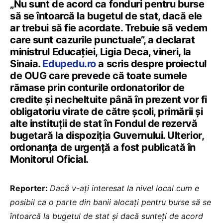
„Nu sunt de acord ca fonduri pentru burse
să se întoarcă la bugetul de stat, dacă ele
ar trebui să fie acordate. Trebuie să vedem
care sunt cazurile punctuale”, a declarat
ministrul Educației, Ligia Deca, vineri, la
Sinaia.
Edupedu.ro
a scris despre proiectul
de OUG care prevede că toate sumele
rămase prin conturile ordonatorilor de
credite și necheltuite până în prezent vor fi
obligatoriu virate de către școli, primării și
alte instituții de stat în Fondul de rezervă
bugetară la dispoziția Guvernului. Ulterior,
ordonanța de urgență a fost publicată în
Monitorul Oficial.
Reporter:
Dacă v-ați interesat la nivel local cum e
posibil ca o parte din banii alocați pentru burse să se
întoarcă la bugetul de stat și dacă sunteți de acord