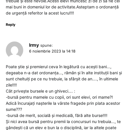
trebuie și este nevoie.Acesti elevi muncesc zi de zi sa fie cei
mai buni in domeniul lor de activitate.Asteptam o ordonanță
de urgență referitor la acest lucru!!!!
Reply
Irmy
spune:
6 noiembrie 2023 la 14:18
Poate știe și premierul ceva în legătură cu acești bani…,
degeaba n-a dat ordonanța…, rămân și în alte instituții bani și
sunt cheltuiți pe ce nu trebuie, la sfârșit de an…., în ultimele
zile!!!!
Cât privește bursele e un ghiveci…. :
-bursă pentru mamele cu copii, ori sunt elevi, ori mame?!
Adică încurajați nașterile la vârste fragede prin plata acestor
sume???
-bursă de merit, socială și medicală, fără alte burse!!!!
Și nici avea bursă pentru premii la concursuri nu trebuia…, te
gândești că un elev e bun la o disciplină, iar la altele poate