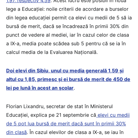
1,97, respectiv 4,59
. Acest lucru este posibil în noua
lege a Educației: noile criterii de acordare a burselor
din legea educației permit ca elevi cu medii de 5 să ia
bursă de merit, dacă se încadrează în primii 30% din
punct de vedere al mediei, iar în cazul celor de clasa
a IX-a, media poate scădea sub 5 pentru că se ia în
calcul media de la Evaluarea Națională.
Doi elevi din Sibiu, unul cu media generală 1,59 și
altul cu 1,85, primesc și ei bursă de merit de 450 de
lei pe lună în acest an școlar
.
Florian Lixandru, secretar de stat în Ministerul
Educației, explica pe 21 septembrie că
elevi cu medii
de 5 pot lua bursă de merit dacă sunt în primii 30%
din clasă
. În cazul elevilor de clasa a IX-a, se iau în