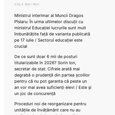
CELE MAI NOI
Ministrul interimar al Muncii Dragos
Pîslaru: În urma ultimelor discuții cu
ministrul Educației lucrurile sunt mult
îmbunătățite față de varianta publicată
pe 17 iulie / Sectorul educației este
crucial
De ce sunt doar 6 mii de posturi
titularizabile în 2026? Sorin Ion,
secretar de stat: Cifrele arată mai
degrabă o prudență din partea școlilor
pentru că nu pot garanta că peste un
an vor mai avea suficienți elevi / Este și
un joc de concurență
Proceduri noi de reorganizare pentru
unitățile de învățământ care nu au