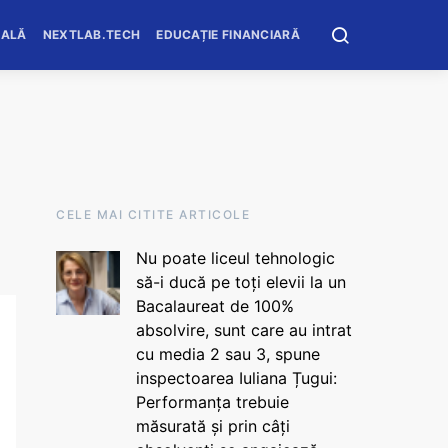
OALĂ
NEXTLAB.TECH
EDUCAȚIE FINANCIARĂ
CELE MAI CITITE ARTICOLE
Nu poate liceul tehnologic
să-i ducă pe toți elevii la un
Bacalaureat de 100%
absolvire, sunt care au intrat
cu media 2 sau 3, spune
inspectoarea Iuliana Țugui:
Performanța trebuie
măsurată și prin câți