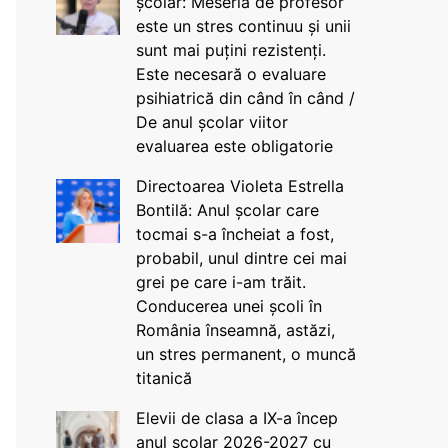
școlar: Meseria de profesor
este un stres continuu și unii
sunt mai puțini rezistenți.
Este necesară o evaluare
psihiatrică din când în când /
De anul școlar viitor
evaluarea este obligatorie
Directoarea Violeta Estrella
Bontilă: Anul școlar care
tocmai s-a încheiat a fost,
probabil, unul dintre cei mai
grei pe care i-am trăit.
Conducerea unei școli în
România înseamnă, astăzi,
un stres permanent, o muncă
titanică
Elevii de clasa a IX-a încep
anul școlar 2026-2027 cu