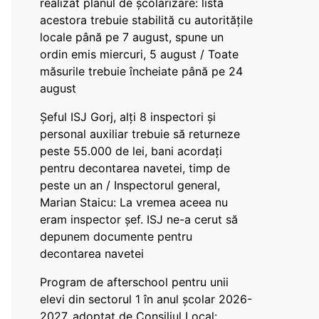
realizat planul de școlarizare: lista
acestora trebuie stabilită cu autoritățile
locale până pe 7 august, spune un
ordin emis miercuri, 5 august / Toate
măsurile trebuie încheiate până pe 24
august
Șeful ISJ Gorj, alți 8 inspectori și
personal auxiliar trebuie să returneze
peste 55.000 de lei, bani acordați
pentru decontarea navetei, timp de
peste un an / Inspectorul general,
Marian Staicu: La vremea aceea nu
eram inspector șef. ISJ ne-a cerut să
depunem documente pentru
decontarea navetei
Program de afterschool pentru unii
elevi din sectorul 1 în anul școlar 2026-
2027, adoptat de Consiliul Local: