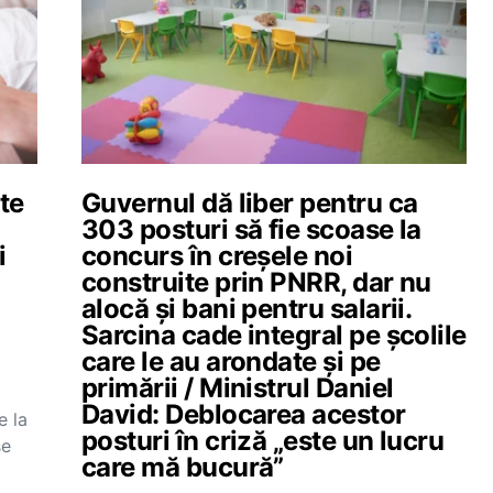
te
Guvernul dă liber pentru ca
303 posturi să fie scoase la
i
concurs în creșele noi
construite prin PNRR, dar nu
alocă și bani pentru salarii.
Sarcina cade integral pe școlile
care le au arondate și pe
primării / Ministrul Daniel
David: Deblocarea acestor
e la
posturi în criză „este un lucru
șe
care mă bucură”