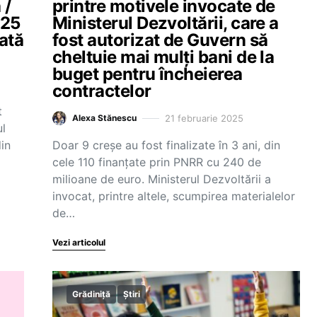
 /
printre motivele invocate de
025
Ministerul Dezvoltării, care a
ată
fost autorizat de Guvern să
cheltuie mai mulți bani de la
buget pentru încheierea
contractelor
t
21 februarie 2025
Alexa Stănescu
ul
din
Doar 9 creșe au fost finalizate în 3 ani, din
cele 110 finanțate prin PNRR cu 240 de
milioane de euro. Ministerul Dezvoltării a
invocat, printre altele, scumpirea materialelor
de…
Vezi articolul
Grădiniță
Știri