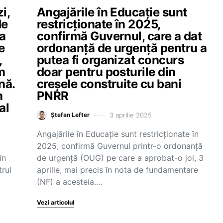
i,
Angajările în Educație sunt
de
restricționate în 2025,
ia
confirmă Guvernul, care a dat
e
ordonanță de urgență pentru a
,
putea fi organizat concurs
m
doar pentru posturile din
nă.
creșele construite cu bani
m
PNRR
al
3 aprilie 2025
Ștefan Lefter
Angajările în Educație sunt restricționate în
2025, confirmă Guvernul printr-o ordonanță
în
de urgență (OUG) pe care a aprobat-o joi, 3
trul
aprilie, mai precis în nota de fundamentare
(NF) a acesteia.…
Vezi articolul