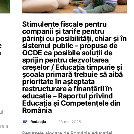
Stimulente fiscale pentru
companii și tarife pentru
părinți cu posibilități, chiar și în
c
sistemul public – propuse de
e
OCDE ca posibile soluții de
sprijin pentru dezvoltarea
creșelor / Educația timpurie și
școala primară trebuie să aibă
prioritate în așteptata
restructurare a finanțării în
educație – Raportul privind
Educația și Competențele din
România
ul
28 mai 2025
Redacția
re a
Resursele alocate de România educației