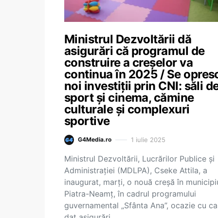
Ministrul Dezvoltării dă
asigurări că programul de
construire a creșelor va
continua în 2025 / Se opres
noi investiții prin CNI: săli d
sport și cinema, cămine
culturale și complexuri
sportive
1 iulie 2025
G4Media.ro
Ministrul Dezvoltării, Lucrărilor Publice şi
Administraţiei (MDLPA), Cseke Attila, a
inaugurat, marţi, o nouă creşă în municipi
Piatra-Neamţ, în cadrul programului
guvernamental „Sfânta Ana”, ocazie cu ca
dat asigurări…