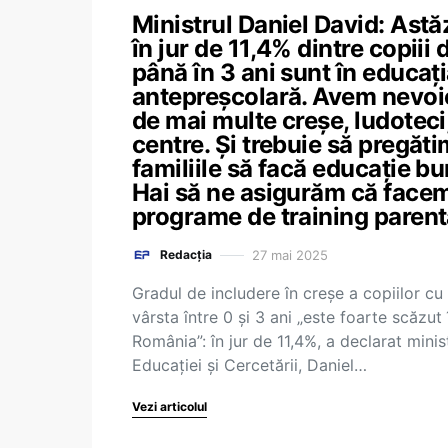
Ministrul Daniel David: Astăz
în jur de 11,4% dintre copiii 
până în 3 ani sunt în educaț
antepreșcolară. Avem nevoi
de mai multe creșe, ludoteci
centre. Și trebuie să pregăti
familiile să facă educație bu
Hai să ne asigurăm că face
programe de training parent
27 mai 2025
Redacția
Gradul de includere în creșe a copiilor cu
vârsta între 0 și 3 ani „este foarte scăzut 
România”: în jur de 11,4%, a declarat minis
Educației și Cercetării, Daniel…
Vezi articolul