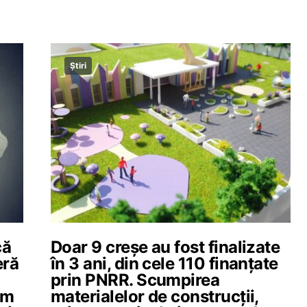
Știri
că
Doar 9 creșe au fost finalizate
eră
în 3 ani, din cele 110 finanțate
prin PNRR. Scumpirea
um
materialelor de construcții,