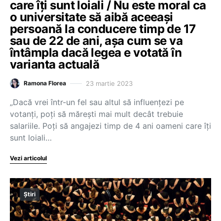
care îți sunt loiali / Nu este moral ca
o universitate să aibă aceeași
persoană la conducere timp de 17
sau de 22 de ani, așa cum se va
întâmpla dacă legea e votată în
varianta actuală
23 martie 2023
Ramona Florea
„Dacă vrei într-un fel sau altul să influențezi pe
votanți, poți să mărești mai mult decât trebuie
salariile. Poți să angajezi timp de 4 ani oameni care îți
sunt loiali…
Vezi articolul
Știri