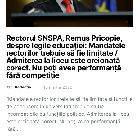
Rectorul SNSPA, Remus Pricopie,
despre legile educației: Mandatele
rectorilor trebuie să fie limitate /
Admiterea la liceu este creionată
corect. Nu poți avea performanță
fără competiție
10 martie 2023
Redacția
“Mandatele rectorilor trebuie să fie limitate și funcțiile
de conducere în universități trebuie să fie
incompatibile cu funcțiile politice. Admiterea la liceu
este creionată corect. Nu poți avea performanță
fără…