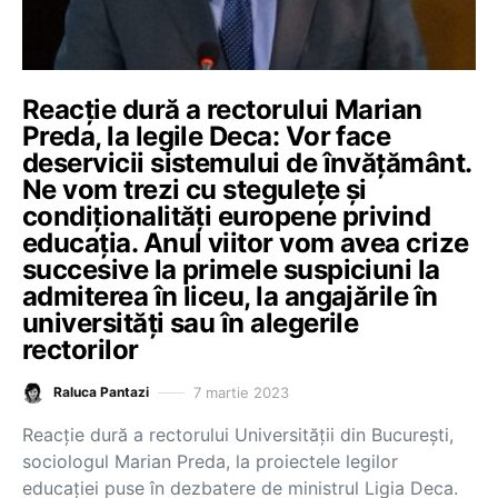
Reacție dură a rectorului Marian
Preda, la legile Deca: Vor face
deservicii sistemului de învățământ.
Ne vom trezi cu stegulețe și
condiționalități europene privind
educația. Anul viitor vom avea crize
succesive la primele suspiciuni la
admiterea în liceu, la angajările în
universități sau în alegerile
rectorilor
7 martie 2023
Raluca Pantazi
Reacție dură a rectorului Universității din București,
sociologul Marian Preda, la proiectele legilor
educației puse în dezbatere de ministrul Ligia Deca.