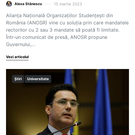
15 martie 2023
Alexa Stănescu
Alianța Națională Organizațiilor Studențești din
România (ANOSR) vine cu soluția prin care mandatele
rectorilor cu 2 sau 3 mandate să poată fi limitate.
Într-un comunicat de presă, ANOSR propune
Guvernului,…
Vezi articolul
Știri
Universitate