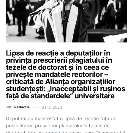
Lipsa de reacție a deputaților în
privința prescrierii plagiatului în
tezele de doctorat și în ceea ce
privește mandatele rectorilor –
criticată de Alianța organizațiilor
studențești: „Inacceptabil și rușinos
față de standardele” universitare
3 mai 2023
Redacția
Deputații au manifestat o lipsă de reacție față de
posibilitatea prescrierii plagiatului în tezele de
doctorat, într-un termen de un an, lucru “inacceptabil