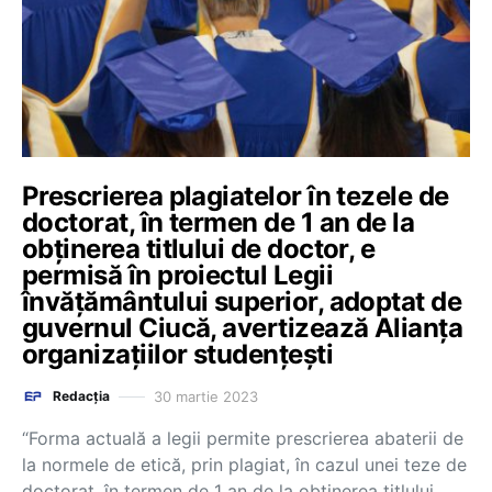
Prescrierea plagiatelor în tezele de
doctorat, în termen de 1 an de la
obținerea titlului de doctor, e
permisă în proiectul Legii
învățământului superior, adoptat de
guvernul Ciucă, avertizează Alianța
organizațiilor studențești
30 martie 2023
Redacția
“Forma actuală a legii permite prescrierea abaterii de
la normele de etică, prin plagiat, în cazul unei teze de
doctorat, în termen de 1 an de la obținerea titlului