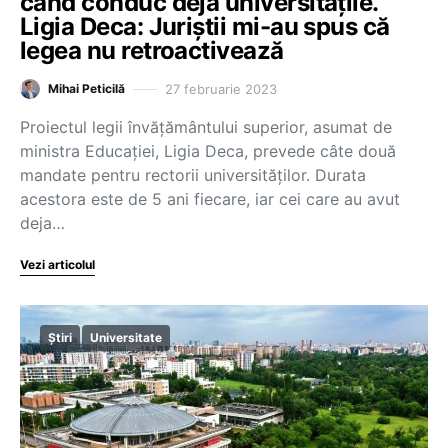
când conduc deja universitățile.
Ligia Deca: Juriștii mi-au spus că
legea nu retroactivează
27 februarie 2023
Mihai Peticilă
Proiectul legii învățământului superior, asumat de
ministra Educației, Ligia Deca, prevede câte două
mandate pentru rectorii universităților. Durata
acestora este de 5 ani fiecare, iar cei care au avut
deja…
Vezi articolul
Știri
Universitate