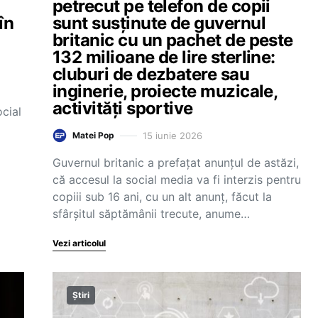
petrecut pe telefon de copii
în
sunt susținute de guvernul
britanic cu un pachet de peste
132 milioane de lire sterline:
cluburi de dezbatere sau
inginerie, proiecte muzicale,
activități sportive
ocial
15 iunie 2026
Matei Pop
Guvernul britanic a prefațat anunțul de astăzi,
că accesul la social media va fi interzis pentru
copiii sub 16 ani, cu un alt anunț, făcut la
sfârșitul săptămânii trecute, anume…
Vezi articolul
Știri