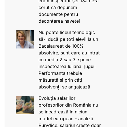
eram inspector șef. ISJ ne-a
cerut să depunem
documente pentru
decontarea navetei
Nu poate liceul tehnologic
să-i ducă pe toți elevii la un
Bacalaureat de 100%
absolvire, sunt care au intrat
cu media 2 sau 3, spune
inspectoarea Iuliana Țugui:
Performanța trebuie
măsurată și prin câți
absolvenți se angajează
Evoluția salariilor
profesorilor din România nu
se încadrează în niciun
model european - analiză
Eurydice: salariul crește doar