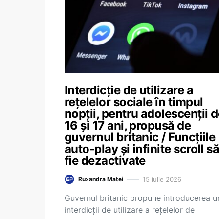
Interdicție de utilizare a
rețelelor sociale în timpul
nopții, pentru adolescenții d
16 și 17 ani, propusă de
guvernul britanic / Funcțiile
auto-play și infinite scroll s
fie dezactivate
15 iulie 2026
Ruxandra Matei
Guvernul britanic propune introducerea u
interdicții de utilizare a rețelelor de