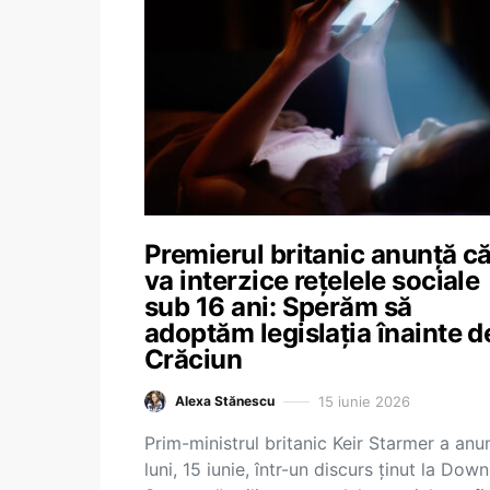
Premierul britanic anunță c
va interzice rețelele sociale
sub 16 ani: Sperăm să
adoptăm legislația înainte d
Crăciun
15 iunie 2026
Alexa Stănescu
Prim-ministrul britanic Keir Starmer a anu
luni, 15 iunie, într-un discurs ținut la Dow