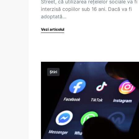
Street, că utilizarea rețelelor sociale va fi
interzisă copiilor sub 16 ani. Dacă va fi
adoptată…
Vezi articolul
Știri