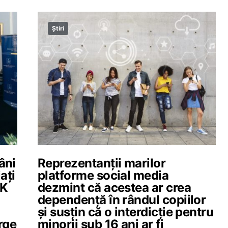
Știri
âni
Reprezentanții marilor
ați
platforme social media
UK
dezmint că acestea ar crea
dependență în rândul copiilor
și susțin că o interdicție pentru
rge
minorii sub 16 ani ar fi