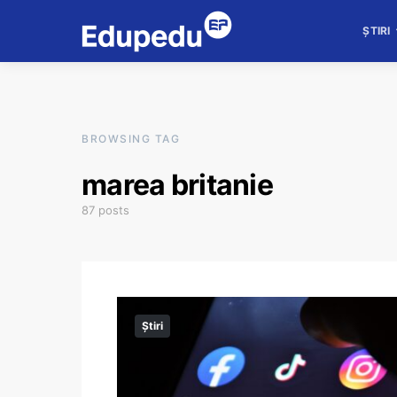
ȘTIRI
BROWSING TAG
marea britanie
87 posts
Știri