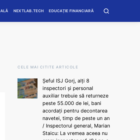
OALĂ
NEXTLAB.TECH
EDUCAȚIE FINANCIARĂ
CELE MAI CITITE ARTICOLE
Șeful ISJ Gorj, alți 8
inspectori și personal
auxiliar trebuie să returneze
peste 55.000 de lei, bani
acordați pentru decontarea
navetei, timp de peste un an
/ Inspectorul general, Marian
Staicu: La vremea aceea nu