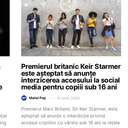
ă
Premierul britanic Keir Starmer
este așteptat să anunțe
interzicerea accesului la social
e
media pentru copiii sub 16 ani
8 iunie 2026
Matei Pop
Premierul Marii Britanii, Sir Keir Starmer, este
nțat
așteptat să anunțe o interdicție privind
ning
accesul copiiilor cu vârste sub 16 ani la rețele