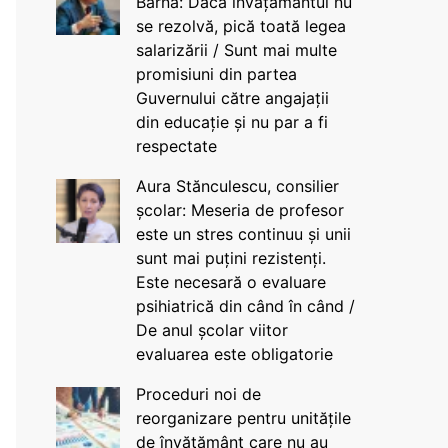
Barna: Dacă învățământul nu
se rezolvă, pică toată legea
salarizării / Sunt mai multe
promisiuni din partea
Guvernului către angajații
din educație și nu par a fi
respectate
Aura Stănculescu, consilier
școlar: Meseria de profesor
este un stres continuu și unii
sunt mai puțini rezistenți.
Este necesară o evaluare
psihiatrică din când în când /
De anul școlar viitor
evaluarea este obligatorie
Proceduri noi de
reorganizare pentru unitățile
de învățământ care nu au