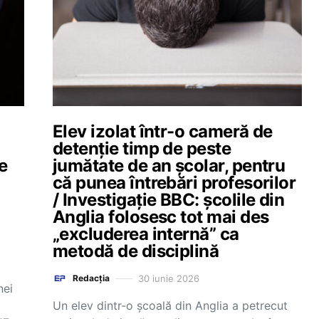
Elev izolat într-o cameră de
detenție timp de peste
e
jumătate de an școlar, pentru
că punea întrebări profesorilor
/ Investigație BBC: școlile din
ă
Anglia folosesc tot mai des
„excluderea internă” ca
metodă de disciplină
30 iunie 2026
Redacția
nei
Un elev dintr-o școală din Anglia a petrecut