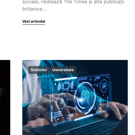
sociale, relatează The Times și alte publicații
britanice.…
Vezi articolul
Statistici
Universitate