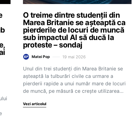
e
O treime dintre studenții din
Marea Britanie se așteaptă ca
ub
pierderile de locuri de muncă
sub impactul AI să ducă la
e,
proteste – sondaj
ai
19 mai 2026
Matei Pop
Unul din trei studenți din Marea Britanie se
așteaptă la tulburări civile ca urmare a
pierderii rapide a unui număr mare de locuri
de muncă, pe măsură ce crește utilizarea…
lui
Vezi articolul
e