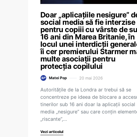
Doar „aplicațiile nesigure” d
social media să fie interzise
pentru copiii cu vârste de s
16 ani din Marea Britanie, în
locul unei interdicții general
îi cer premierului Starmer m
multe asociații pentru
protecția copilului
20 mai 2026
Matei Pop
Autoritățile de la Londra ar trebui să se
concentreze pe ideea de blocare a accesu
tinerilor sub 16 ani doar la aplicații social
media „nesigure” sau care conțin element
„riscante”,…
Vezi articolul