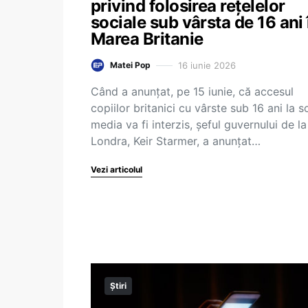
privind folosirea rețelelor
sociale sub vârsta de 16 ani 
Marea Britanie
16 iunie 2026
Matei Pop
Când a anunțat, pe 15 iunie, că accesul
copiilor britanici cu vârste sub 16 ani la s
media va fi interzis, șeful guvernului de la
Londra, Keir Starmer, a anunțat…
Vezi articolul
Știri