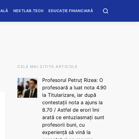
OALĂ
NEXTLAB.TECH
EDUCAȚIE FINANCIARĂ
CELE MAI CITITE ARTICOLE
Profesorul Petruț Rizea: O
profesoară a luat nota 4.90
la Titularizare, iar după
contestații nota a ajuns la
8.70 / Astfel de erori îmi
arată ce entuziasmați sunt
profesorii buni, cu
experiență să vină la