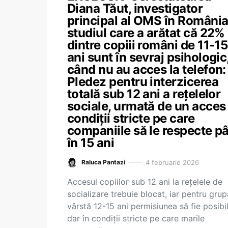
Diana Tăut, investigator
principal al OMS în România
studiul care a arătat că 22%
dintre copiii români de 11-15
ani sunt în sevraj psihologic
când nu au acces la telefon:
Pledez pentru interzicerea
totală sub 12 ani a rețelelor
sociale, urmată de un acces 
condiții stricte pe care
companiile să le respecte p
în 15 ani
4 februarie 2026
Raluca Pantazi
Accesul copiilor sub 12 ani la rețelele de
socializare trebuie blocat, iar pentru gru
vârstă 12-15 ani permisiunea să fie posibil
dar în condiții stricte pe care marile