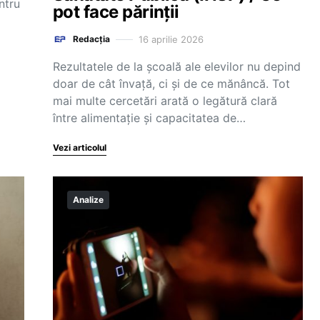
ntru
pot face părinții
16 aprilie 2026
Redacția
Rezultatele de la școală ale elevilor nu depind
doar de cât învață, ci și de ce mănâncă. Tot
mai multe cercetări arată o legătură clară
între alimentație și capacitatea de…
Vezi articolul
Analize