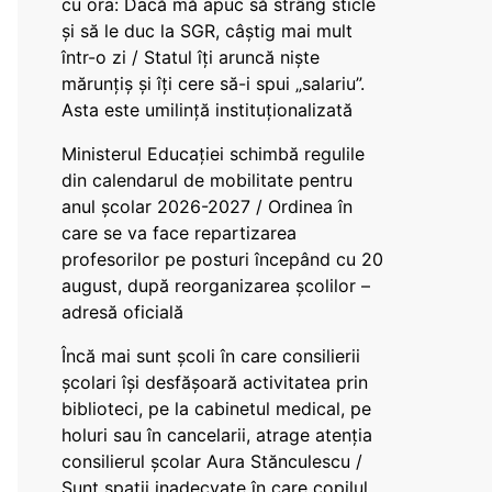
cu ora: Dacă mă apuc să strâng sticle
și să le duc la SGR, câștig mai mult
într-o zi / Statul îți aruncă niște
mărunțiș și îți cere să-i spui „salariu”.
Asta este umilință instituționalizată
Ministerul Educației schimbă regulile
din calendarul de mobilitate pentru
anul școlar 2026-2027 / Ordinea în
care se va face repartizarea
profesorilor pe posturi începând cu 20
august, după reorganizarea școlilor –
adresă oficială
Încă mai sunt școli în care consilierii
școlari își desfășoară activitatea prin
biblioteci, pe la cabinetul medical, pe
holuri sau în cancelarii, atrage atenția
consilierul școlar Aura Stănculescu /
Sunt spații inadecvate în care copilul