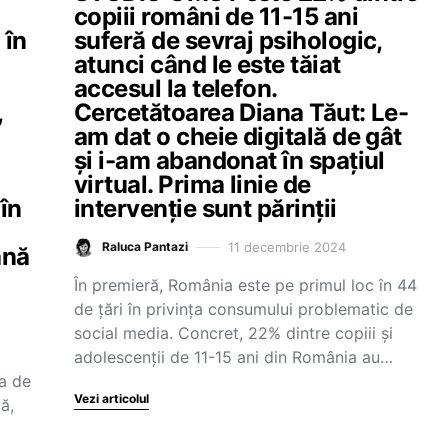
copiii români de 11-15 ani
 în
suferă de sevraj psihologic,
atunci când le este tăiat
accesul la telefon.
,
Cercetătoarea Diana Tăut: Le-
am dat o cheie digitală de gât
și i-am abandonat în spațiul
virtual. Prima linie de
în
intervenție sunt părinții
11 decembrie 2024
Raluca Pantazi
ână
În premieră, România este pe primul loc în 44
de țări în privința consumului problematic de
social media. Concret, 22% dintre copiii și
adolescenții de 11-15 ani din România au…
pa de
Vezi articolul
ă,