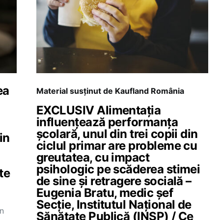
ea
Material susținut de Kaufland România
EXCLUSIV Alimentația
influențează performanța
școlară, unul din trei copii din
in
ciclul primar are probleme cu
greutatea, cu impact
psihologic pe scăderea stimei
te
de sine și retragere socială –
Eugenia Bratu, medic şef
Secţie, Institutul Național de
în
Sănătate Publică (INSP) / Ce