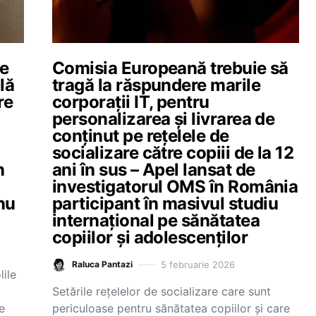
re
Comisia Europeană trebuie să
lă
tragă la răspundere marile
re
corporații IT, pentru
personalizarea și livrarea de
conținut pe rețelele de
socializare către copiii de la 12
n
ani în sus – Apel lansat de
investigatorul OMS în România
nu
participant în masivul studiu
internațional pe sănătatea
copiilor și adolescenților
5 februarie 2026
Raluca Pantazi
lile
Setările rețelelor de socializare care sunt
e
periculoase pentru sănătatea copiilor și care