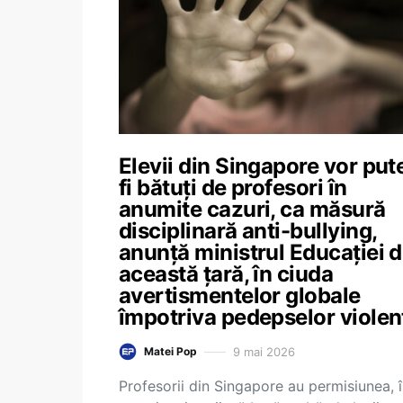
Elevii din Singapore vor put
fi bătuți de profesori în
anumite cazuri, ca măsură
disciplinară anti-bullying,
anunță ministrul Educației d
această țară, în ciuda
avertismentelor globale
împotriva pedepselor violen
9 mai 2026
Matei Pop
Profesorii din Singapore au permisiunea, 