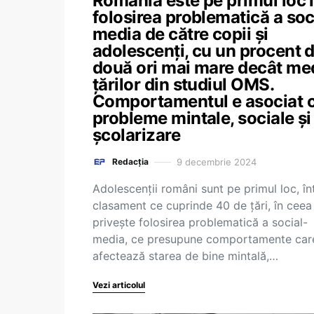
România este pe primul loc 
folosirea problematică a soc
media de către copii și
adolescenți, cu un procent 
două ori mai mare decât me
țărilor din studiul OMS.
Comportamentul e asociat 
probleme mintale, sociale și
școlarizare
9 decembrie 2024
Redacția
Adolescenții români sunt pe primul loc, în
clasament ce cuprinde 40 de țări, în ceea
privește folosirea problematică a social-
media, ce presupune comportamente car
afectează starea de bine mintală,…
Vezi articolul