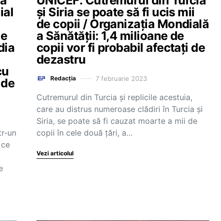
la
UNICEF: Cutremurul din Turcia
ial
și Siria se poate să fi ucis mii
de copii / Organizația Mondială
de
a Sănătății: 1,4 milioane de
dia
copii vor fi probabil afectați de
dezastru
cu
7 februarie 2023
Redacția
 de
Cutremurul din Turcia și replicile acestuia,
care au distrus numeroase clădiri în Turcia și
Siria, se poate să fi cauzat moarte a mii de
tr-un
copii în cele două țări, a…
 ce
Vezi articolul
e