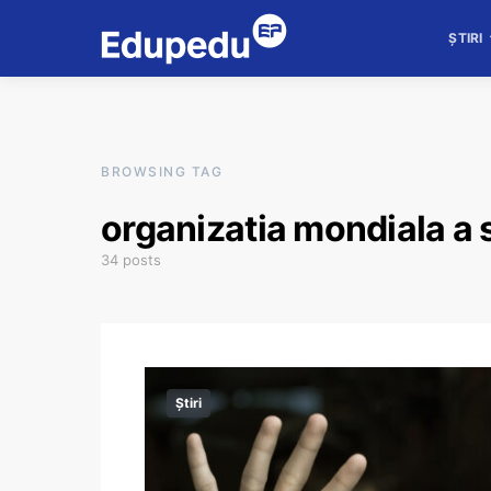
ȘTIRI
BROWSING TAG
organizatia mondiala a 
34 posts
Știri