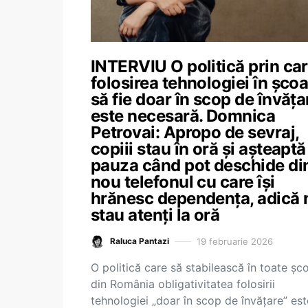
INTERVIU O politică prin ca
folosirea tehnologiei în școa
să fie doar în scop de învăța
este necesară. Domnica
Petrovai: Apropo de sevraj,
copiii stau în oră și așteaptă
pauza când pot deschide di
nou telefonul cu care își
hrănesc dependența, adică 
stau atenți la oră
19 februarie 2026
Raluca Pantazi
O politică care să stabilească în toate șco
din România obligativitatea folosirii
tehnologiei „doar în scop de învățare” est