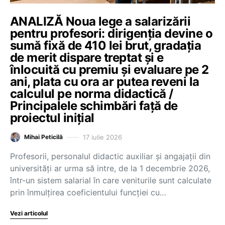
ANALIZĂ Noua lege a salarizării
pentru profesori: dirigenția devine o
sumă fixă de 410 lei brut, gradația
de merit dispare treptat și e
înlocuită cu premiu și evaluare pe 2
ani, plata cu ora ar putea reveni la
calculul pe norma didactică /
Principalele schimbări față de
proiectul inițial
17 iulie 2026
Mihai Peticilă
Profesorii, personalul didactic auxiliar și angajații din
universități ar urma să intre, de la 1 decembrie 2026,
într-un sistem salarial în care veniturile sunt calculate
prin înmulțirea coeficientului funcției cu…
Vezi articolul