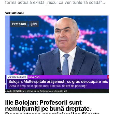
forma actuală există „riscul ca veniturile să scadă”…
Vezi articolul
Profesori
Știri
Ilie Bolojan: Profesorii sunt
nemulțumiți pe bună dreptate.