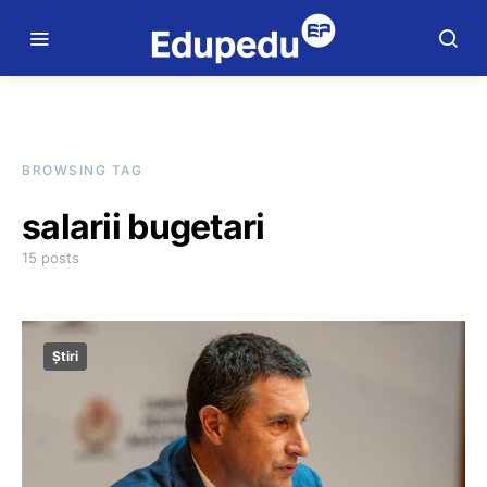
BROWSING TAG
salarii bugetari
15 posts
Știri