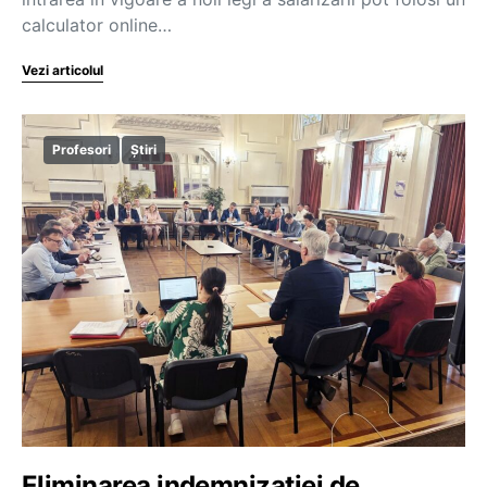
calculator online…
Vezi articolul
Profesori
Știri
Eliminarea indemnizației de