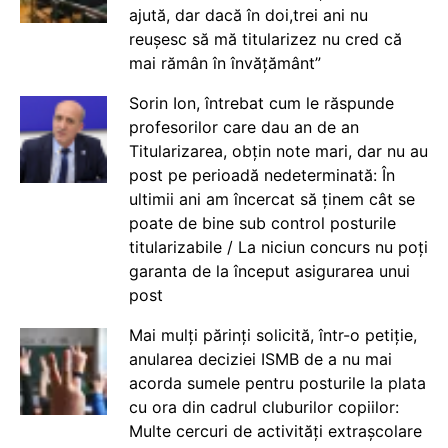
ajută, dar dacă în doi,trei ani nu
reușesc să mă titularizez nu cred că
mai rămân în învățământ”
Sorin Ion, întrebat cum le răspunde
profesorilor care dau an de an
Titularizarea, obțin note mari, dar nu au
post pe perioadă nedeterminată: În
ultimii ani am încercat să ținem cât se
poate de bine sub control posturile
titularizabile / La niciun concurs nu poți
garanta de la început asigurarea unui
post
Mai mulți părinți solicită, într-o petiție,
anularea deciziei ISMB de a nu mai
acorda sumele pentru posturile la plata
cu ora din cadrul cluburilor copiilor:
Multe cercuri de activități extrașcolare