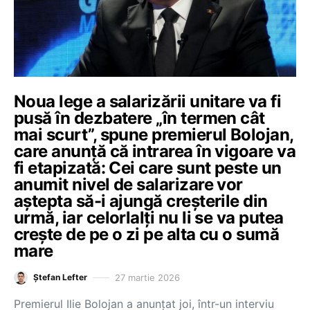
Noua lege a salarizării unitare va fi
pusă în dezbatere „în termen cât
mai scurt”, spune premierul Bolojan,
care anunță că intrarea în vigoare va
fi etapizată: Cei care sunt peste un
anumit nivel de salarizare vor
aștepta să-i ajungă creșterile din
urmă, iar celorlalți nu li se va putea
crește de pe o zi pe alta cu o sumă
mare
27 martie 2026
Ștefan Lefter
Premierul Ilie Bolojan a anunțat joi, într-un interviu