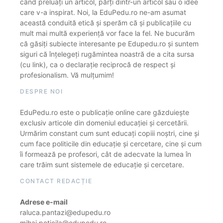
când preluați un articol, părți dintr-un articol sau o idee
care v-a inspirat. Noi, la EduPedu.ro ne-am asumat
această conduită etică și sperăm că și publicațiile cu
mult mai multă experiență vor face la fel. Ne bucurăm
că găsiți subiecte interesante pe Edupedu.ro și suntem
siguri că înțelegeți rugămintea noastră de a cita sursa
(cu link), ca o declarație reciprocă de respect și
profesionalism. Vă mulțumim!
DESPRE NOI
EduPedu.ro este o publicație online care găzduiește
exclusiv articole din domeniul educației și cercetării.
Urmărim constant cum sunt educați copiii noștri, cine și
cum face politicile din educație și cercetare, cine și cum
îi formează pe profesori, cât de adecvate la lumea în
care trăim sunt sistemele de educație și cercetare.
CONTACT REDACȚIE
Adrese e-mail
raluca.pantazi@edupedu.ro
mihai.peticila@edupedu.ro