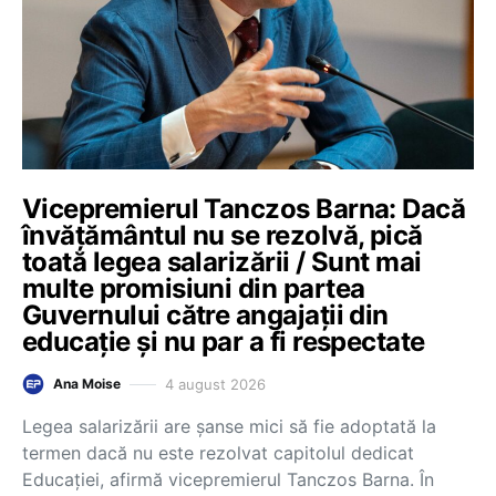
Vicepremierul Tanczos Barna: Dacă
învățământul nu se rezolvă, pică
toată legea salarizării / Sunt mai
multe promisiuni din partea
Guvernului către angajații din
educație și nu par a fi respectate
4 august 2026
Ana Moise
Legea salarizării are șanse mici să fie adoptată la
termen dacă nu este rezolvat capitolul dedicat
Educației, afirmă vicepremierul Tanczos Barna. În