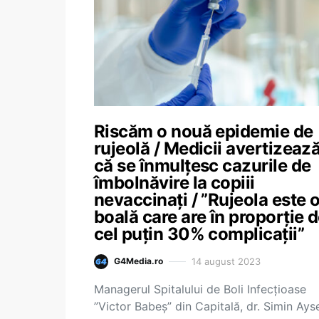
Riscăm o nouă epidemie de
rujeolă / Medicii avertizeaz
că se înmulțesc cazurile de
îmbolnăvire la copiii
nevaccinați / ”Rujeola este 
boală care are în proporţie 
cel puţin 30% complicaţii”
14 august 2023
G4Media.ro
Managerul Spitalului de Boli Infecţioase
”Victor Babeş” din Capitală, dr. Simin Ays