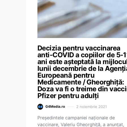
Decizia pentru vaccinarea
anti-COVID a copiilor de 5-1
ani este așteptată la mijlocu
lunii decembrie de la Agenți
Europeană pentru
Medicamente / Gheorghiță:
Doza va fi o treime din vacc
Pfizer pentru adulți
2 noiembrie 2021
G4Media.ro
Președintele campaniei naționale de
vaccinare, Valeriu Gheorghiță, a anunțat,