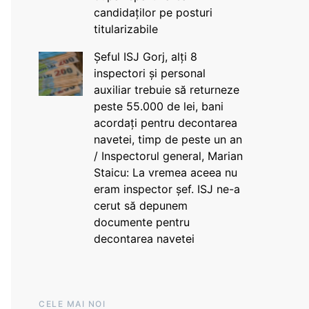
candidaților pe posturi
titularizabile
Șeful ISJ Gorj, alți 8
inspectori și personal
auxiliar trebuie să returneze
peste 55.000 de lei, bani
acordați pentru decontarea
navetei, timp de peste un an
/ Inspectorul general, Marian
Staicu: La vremea aceea nu
eram inspector șef. ISJ ne-a
cerut să depunem
documente pentru
decontarea navetei
CELE MAI NOI