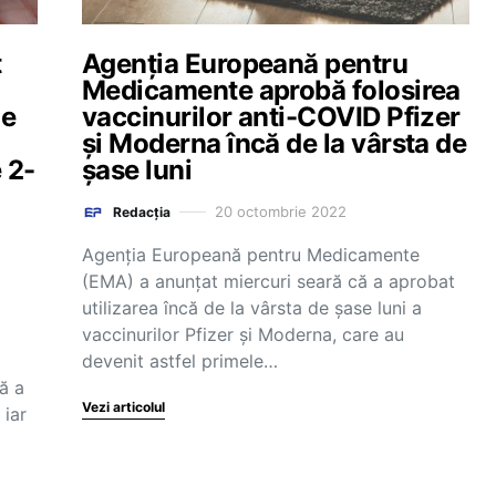
t
Agenţia Europeană pentru
Medicamente aprobă folosirea
de
vaccinurilor anti-COVID Pfizer
și Moderna încă de la vârsta de
 2-
șase luni
20 octombrie 2022
Redacția
Agenţia Europeană pentru Medicamente
(EMA) a anunţat miercuri seară că a aprobat
utilizarea încă de la vârsta de şase luni a
vaccinurilor Pfizer şi Moderna, care au
devenit astfel primele…
că a
Vezi articolul
iar