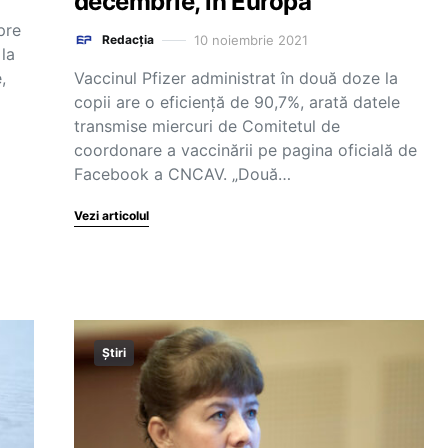
decembrie, în Europa
pre
10 noiembrie 2021
Redacția
la
,
Vaccinul Pfizer administrat în două doze la
copii are o eficienţă de 90,7%, arată datele
transmise miercuri de Comitetul de
coordonare a vaccinării pe pagina oficială de
Facebook a CNCAV. „Două…
Vezi articolul
Știri