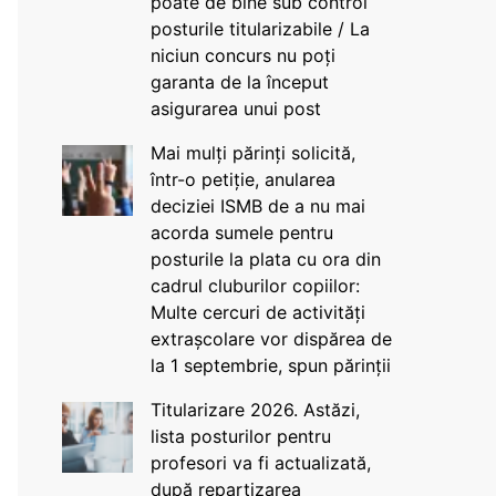
poate de bine sub control
posturile titularizabile / La
niciun concurs nu poți
garanta de la început
asigurarea unui post
Mai mulți părinți solicită,
într-o petiție, anularea
deciziei ISMB de a nu mai
acorda sumele pentru
posturile la plata cu ora din
cadrul cluburilor copiilor:
Multe cercuri de activități
extrașcolare vor dispărea de
la 1 septembrie, spun părinții
Titularizare 2026. Astăzi,
lista posturilor pentru
profesori va fi actualizată,
după repartizarea