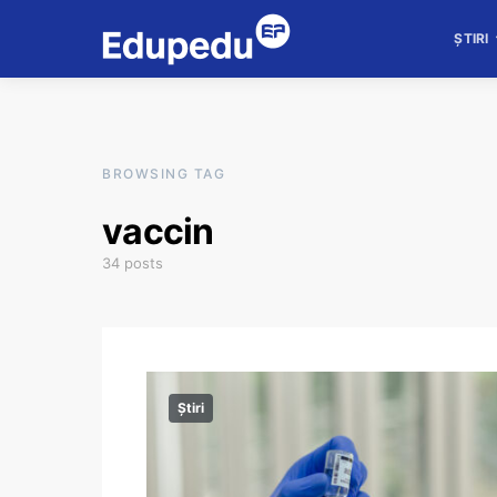
ȘTIRI
BROWSING TAG
vaccin
34 posts
Știri