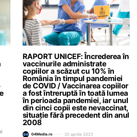
RAPORT UNICEF: Încrederea în
ă
vaccinurile administrate
copiilor a scăzut cu 10% în
România în timpul pandemiei
o
de COVID / Vaccinarea copiilor
de
a fost întreruptă în toată lumea
în perioada pandemiei, iar unul
din cinci copii este nevaccinat,
situație fără precedent din anul
2008
el
20 aprilie 2023
G4Media.ro