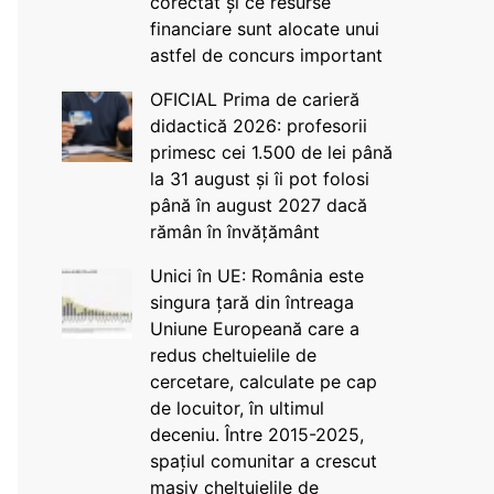
corectat și ce resurse
financiare sunt alocate unui
astfel de concurs important
OFICIAL Prima de carieră
didactică 2026: profesorii
primesc cei 1.500 de lei până
la 31 august și îi pot folosi
până în august 2027 dacă
rămân în învățământ
Unici în UE: România este
singura țară din întreaga
Uniune Europeană care a
redus cheltuielile de
cercetare, calculate pe cap
de locuitor, în ultimul
deceniu. Între 2015-2025,
spațiul comunitar a crescut
masiv cheltuielile de