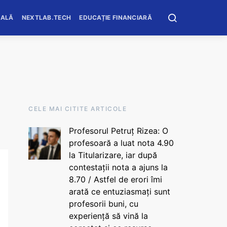
OALĂ
NEXTLAB.TECH
EDUCAȚIE FINANCIARĂ
CELE MAI CITITE ARTICOLE
Profesorul Petruț Rizea: O
profesoară a luat nota 4.90
la Titularizare, iar după
contestații nota a ajuns la
8.70 / Astfel de erori îmi
arată ce entuziasmați sunt
profesorii buni, cu
experiență să vină la