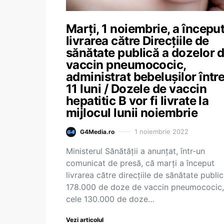
Marți, 1 noiembrie, a începu
livrarea către Direcțiile de
sănătate publică a dozelor 
vaccin pneumococic,
administrat bebelușilor între
11 luni / Dozele de vaccin
hepatitic B vor fi livrate la
mijlocul lunii noiembrie
1 noiembrie 2022
G4Media.ro
Ministerul Sănătății a anunțat, într-un
comunicat de presă, că marți a început
livrarea către direcțiile de sănătate publi
178.000 de doze de vaccin pneumococic, 
cele 130.000 de doze…
Vezi articolul