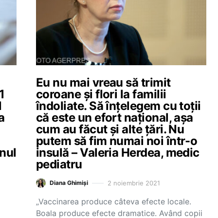
Eu nu mai vreau să trimit
1
coroane și flori la familii
l
îndoliate. Să înțelegem cu toții
a
că este un efort național, așa
cum au făcut și alte țări. Nu
putem să fim numai noi într-o
inul
insulă – Valeria Herdea, medic
pediatru
2 noiembrie 2021
Diana Ghimiși
„Vaccinarea produce câteva efecte locale.
Boala produce efecte dramatice. Având copii