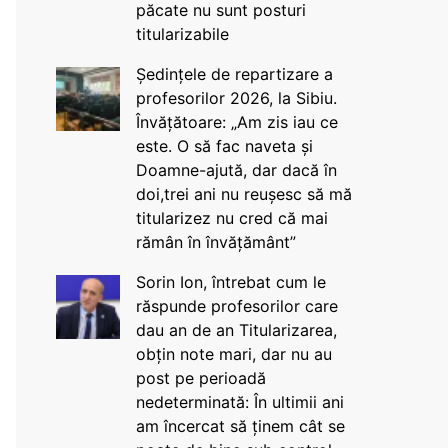
păcate nu sunt posturi
titularizabile
Ședințele de repartizare a
profesorilor 2026, la Sibiu.
Învățătoare: „Am zis iau ce
este. O să fac naveta și
Doamne-ajută, dar dacă în
doi,trei ani nu reușesc să mă
titularizez nu cred că mai
rămân în învățământ”
Sorin Ion, întrebat cum le
răspunde profesorilor care
dau an de an Titularizarea,
obțin note mari, dar nu au
post pe perioadă
nedeterminată: În ultimii ani
am încercat să ținem cât se