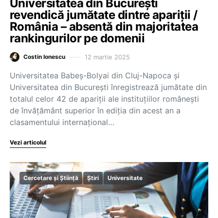
Universitatea din București
revendică jumătate dintre apariții /
România – absentă din majoritatea
rankingurilor pe domenii
12 martie 2025
Costin Ionescu
Universitatea Babeș-Bolyai din Cluj-Napoca și
Universitatea din București înregistrează jumătate din
totalul celor 42 de apariții ale instituțiilor românești
de învățământ superior în ediția din acest an a
clasamentului internațional…
Vezi articolul
Cercetare și Știință
Știri
Universitate