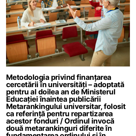
Metodologia privind finanțarea
cercetării în universități – adoptată
pentru al doilea an de Ministerul
Educației înaintea publicării
Metarankingului universitar, folosit
ca referință pentru repartizarea
acestor fonduri / Ordinul invocă
două metarankinguri diferite în
fundamentarea ordinului și în