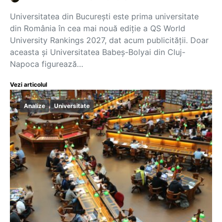
Universitatea din București este prima universitate
din România în cea mai nouă ediție a QS World
University Rankings 2027, dat acum publicității. Doar
aceasta și Universitatea Babeș-Bolyai din Cluj-
Napoca figurează…
Vezi articolul
Analize
Universitate