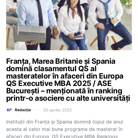
Franța, Marea Britanie și Spania
domină clasamentul QS al
masteratelor în afaceri din Europa
QS Executive MBA 2025 / ASE
București – menționată în ranking
printr-o asociere cu alte universități
30 aprilie 2025
Redacția
Instituții din Franța și Spania domină topul de anul
acesta al celor mai bune programe de masterat în
afaceri din Europa, QS Executive MBA Rankings