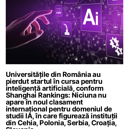
Universitățile din România au
pierdut startul în cursa pentru
inteligență artificială, conform
Shanghai Rankings: Niciuna nu
apare în noul clasament
internațional pentru domeniul de
studii IA, în care figurează instituții
din Cehia, Polonia, Serbia, Croația,