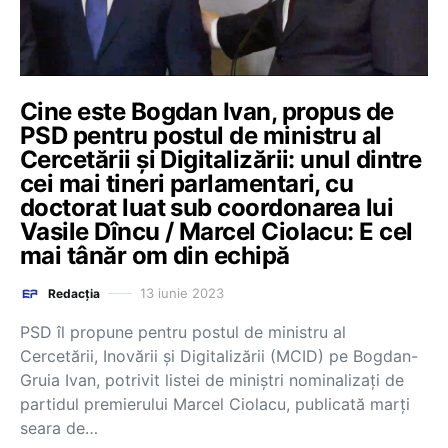
Cine este Bogdan Ivan, propus de
PSD pentru postul de ministru al
Cercetării și Digitalizării: unul dintre
cei mai tineri parlamentari, cu
doctorat luat sub coordonarea lui
Vasile Dîncu / Marcel Ciolacu: E cel
mai tânăr om din echipă
13 iunie 2023
Redacția
PSD îl propune pentru postul de ministru al
Cercetării, Inovării și Digitalizării (MCID) pe Bogdan-
Gruia Ivan, potrivit listei de miniștri nominalizați de
partidul premierului Marcel Ciolacu, publicată marți
seara de…