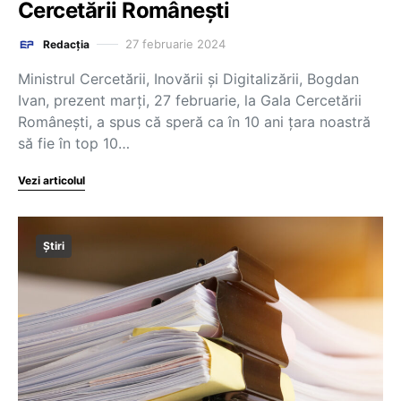
Cercetării Românești
27 februarie 2024
Redacția
Ministrul Cercetării, Inovării și Digitalizării, Bogdan
Ivan, prezent marți, 27 februarie, la Gala Cercetării
Românești, a spus că speră ca în 10 ani țara noastră
să fie în top 10…
Vezi articolul
Știri