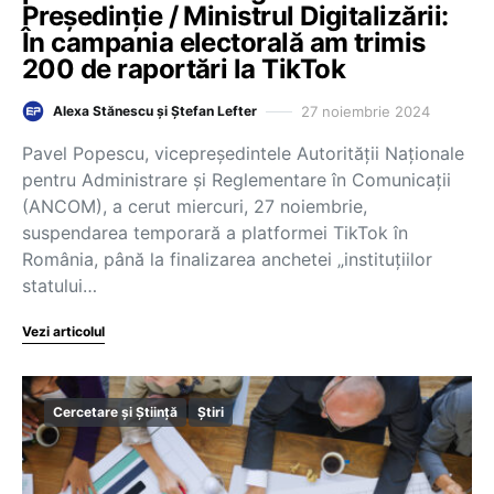
Președinție / Ministrul Digitalizării:
În campania electorală am trimis
200 de raportări la TikTok
27 noiembrie 2024
Alexa Stănescu și Ștefan Lefter
Pavel Popescu, vicepreşedintele Autorităţii Naţionale
pentru Administrare şi Reglementare în Comunicaţii
(ANCOM), a cerut miercuri, 27 noiembrie,
suspendarea temporară a platformei TikTok în
România, până la finalizarea anchetei „instituțiilor
statului…
Vezi articolul
Cercetare și Știință
Știri