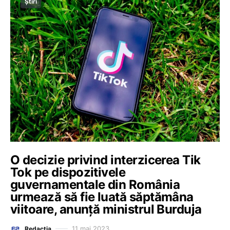
Știri
O decizie privind interzicerea Tik
Tok pe dispozitivele
guvernamentale din România
urmează să fie luată săptămâna
viitoare, anunță ministrul Burduja
11 mai 2023
Redacția