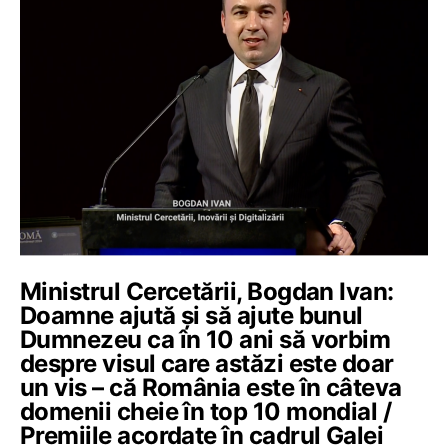
Ministrul Cercetării, Bogdan Ivan:
Doamne ajută și să ajute bunul
Dumnezeu ca în 10 ani să vorbim
despre visul care astăzi este doar
un vis – că România este în câteva
domenii cheie în top 10 mondial /
Premiile acordate în cadrul Galei