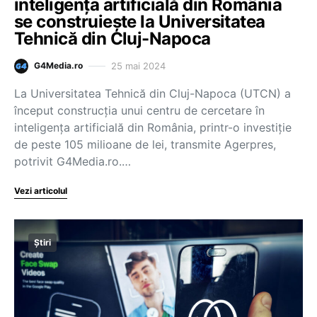
inteligenţa artificială din România
se construieşte la Universitatea
Tehnică din Cluj-Napoca
25 mai 2024
G4Media.ro
La Universitatea Tehnică din Cluj-Napoca (UTCN) a
început construcţia unui centru de cercetare în
inteligenţa artificială din România, printr-o investiţie
de peste 105 milioane de lei, transmite Agerpres,
potrivit G4Media.ro.…
Vezi articolul
Știri