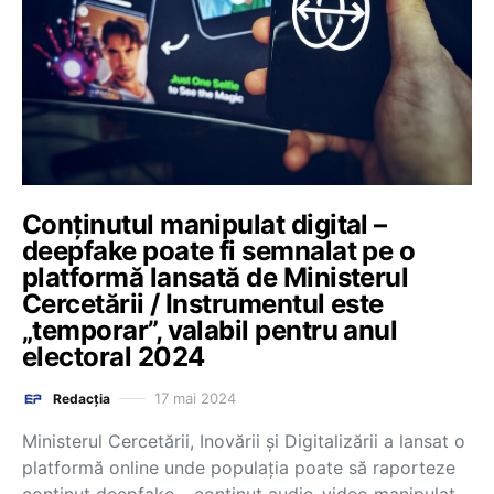
Conținutul manipulat digital –
deepfake poate fi semnalat pe o
platformă lansată de Ministerul
Cercetării / Instrumentul este
„temporar”, valabil pentru anul
electoral 2024
17 mai 2024
Redacția
Ministerul Cercetării, Inovării și Digitalizării a lansat o
platformă online unde populația poate să raporteze
conținut deepfake – conținut audio-video manipulat