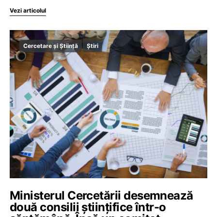
Vezi articolul
Cercetare și Știință
Știri
Ministerul Cercetării desemnează
două consilii științifice într-o