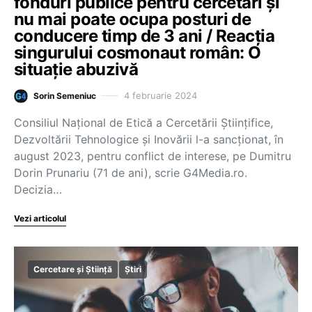
fonduri publice pentru cercetări și
nu mai poate ocupa posturi de
conducere timp de 3 ani / Reacția
singurului cosmonaut român: O
situație abuzivă
4 februarie 2024
Sorin Semeniuc
Consiliul Naţional de Etică a Cercetării Ştiinţifice,
Dezvoltării Tehnologice şi Inovării l-a sancționat, în
august 2023, pentru conflict de interese, pe Dumitru
Dorin Prunariu (71 de ani), scrie G4Media.ro.
Decizia…
Vezi articolul
Cercetare și Știință
Știri