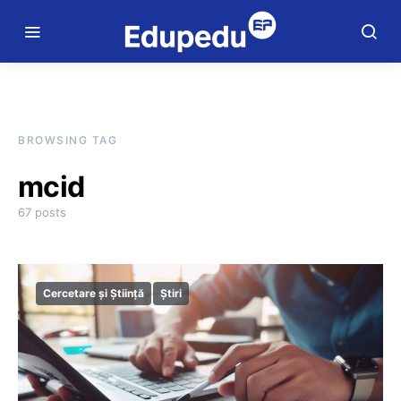
BROWSING TAG
mcid
67 posts
Cercetare și Știință
Știri