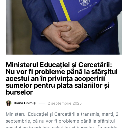
Ministerul Educației și Cercetării:
Nu vor fi probleme până la sfârșitul
acestui an în privința acoperirii
sumelor pentru plata salariilor și
burselor
2 septembrie 2025
Diana Ghimiși
Ministerul Educației și Cercetării a transmis, marți, 2
septembrie, că nu vor fi probleme până la sfârșitul
acestui an în privința salariilor și burselor. „În pofida