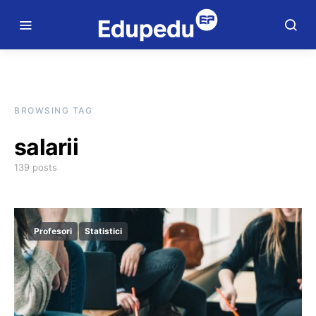
BROWSING TAG
salarii
139 posts
Profesori
Statistici