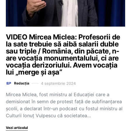
VIDEO Mircea Miclea: Profesorii de
la sate trebuie să aibă salarii duble
sau triple / România, din păcate, n-
are vocația monumentalului, ci are
vocația derizoriului. Avem vocația
lui „merge și așa”
4 septembrie 2024
Redacția
Mircea Miclea, fost ministru al Educației care a
demisionat în semn de protest față de subfinanțarea
școlii, a declarat într-un podcast cu fostul ministru al
Culturii Ionuț Vulpescu că societatea…
Vezi articolul