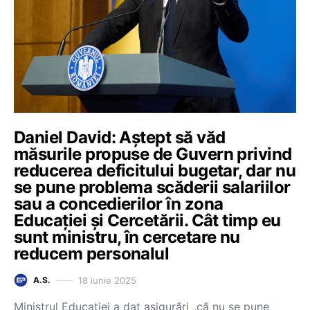
Daniel David: Aștept să văd
măsurile propuse de Guvern privind
reducerea deficitului bugetar, dar nu
se pune problema scăderii salariilor
sau a concedierilor în zona
Educației și Cercetării. Cât timp eu
sunt ministru, în cercetare nu
reducem personalul
18 iunie 2025
A.S.
Ministrul Educației a dat asigurări „că nu se pune