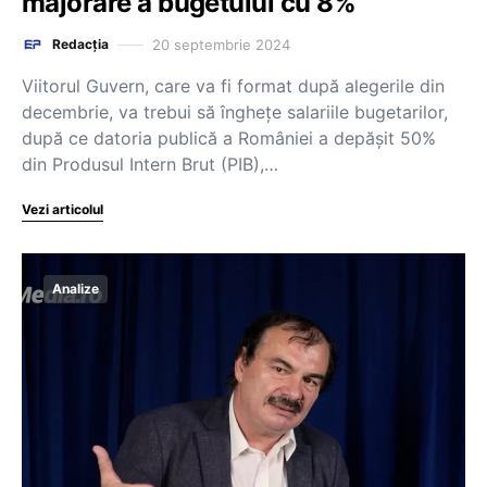
majorare a bugetului cu 8%
20 septembrie 2024
Redacția
Viitorul Guvern, care va fi format după alegerile din
decembrie, va trebui să înghețe salariile bugetarilor,
după ce datoria publică a României a depășit 50%
din Produsul Intern Brut (PIB),…
Vezi articolul
Analize