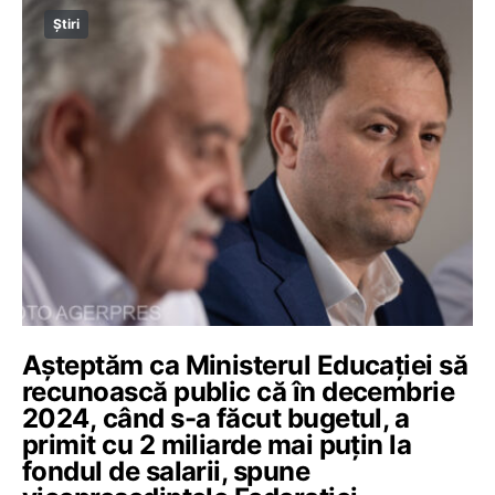
Știri
Așteptăm ca Ministerul Educației să
recunoască public că în decembrie
2024, când s-a făcut bugetul, a
primit cu 2 miliarde mai puțin la
fondul de salarii, spune