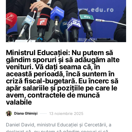
Ministrul Educației: Nu putem să
gândim sporuri și să adăugăm alte
venituri. Vă dați seama că, în
această perioadă, încă suntem în
criză fiscal-bugetară. Eu încerc să
apăr salariile și pozițiile pe care le
avem, contractele de muncă
valabile
13 noiembrie 2025
Diana Ghimiși
Daniel David, ministrul Educației și Cercetării, a
declarat că „nu putem să gândim sporuri și să