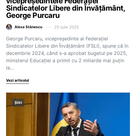
vicepreședintele Federației
Sindicatelor Libere din Învățământ,
George Purcaru
25 iulie 2025
Alexa Stănescu
George Purcaru, vicepreședinte al Federației
Sindicatelor Libere din Învățământ (FSLI), spune că în
decembrie 2024, când s-a aprobat bugetul pe 2025,
ministerul Educației a primit cu 2 miliarde mai puțin
la…
Vezi articolul
Știri