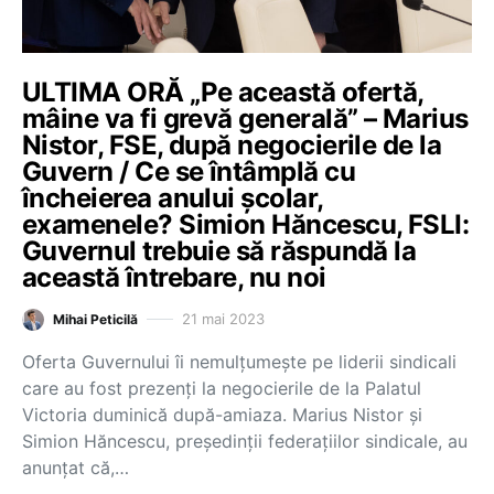
ULTIMA ORĂ „Pe această ofertă,
mâine va fi grevă generală” – Marius
Nistor, FSE, după negocierile de la
Guvern / Ce se întâmplă cu
încheierea anului școlar,
examenele? Simion Hăncescu, FSLI:
Guvernul trebuie să răspundă la
această întrebare, nu noi
21 mai 2023
Mihai Peticilă
Oferta Guvernului îi nemulțumește pe liderii sindicali
care au fost prezenți la negocierile de la Palatul
Victoria duminică după-amiaza. Marius Nistor și
Simion Hăncescu, președinții federațiilor sindicale, au
anunțat că,…