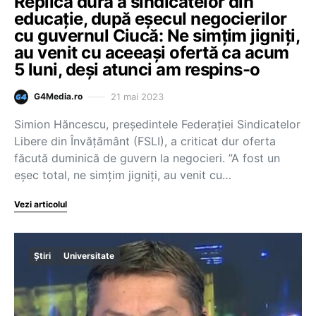
Replică dură a sindicatelor din
educație, după eșecul negocierilor
cu guvernul Ciucă: Ne simțim jigniți,
au venit cu aceeași ofertă ca acum
5 luni, deși atunci am respins-o
21 mai 2023
G4Media.ro
Simion Hăncescu, președintele Federației Sindicatelor
Libere din Învățământ (FSLI), a criticat dur oferta
făcută duminică de guvern la negocieri. ”A fost un
eșec total, ne simțim jigniți, au venit cu…
Vezi articolul
Știri
Universitate