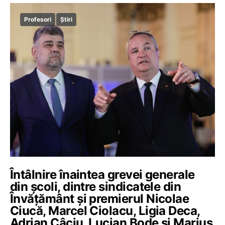
Profesori
Știri
Întâlnire înaintea grevei generale
din școli, dintre sindicatele din
Învățământ și premierul Nicolae
Ciucă, Marcel Ciolacu, Ligia Deca,
Adrian Câciu, Lucian Bode și Marius