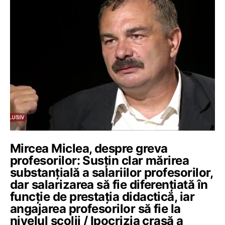
Mircea Miclea, despre greva
profesorilor: Susțin clar mărirea
substanțială a salariilor profesorilor,
dar salarizarea să fie diferențiată în
funcție de prestația didactică, iar
angajarea profesorilor să fie la
nivelul școlii / Ipocrizia crasă a