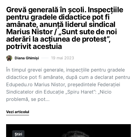
Grevă generală în școli. Inspecțiile
pentru gradele didactice pot fi
amânate, anunță liderul sindical
Marius Nistor / „Sunt sute de noi
aderări la acțiunea de protest”,
potrivit acestuia
19 mai 2023
Diana Ghimiși
În timpul grevei generale, inspecțiile pentru gradele
didactice pot fi amânate, după cum a declarat pentru
Edupedu.ro Marius Nistor, președintele Federației
Sindicatelor din Educație „Spiru Haret”: „Nicio
problemă, se pot…
Vezi articolul
Știri