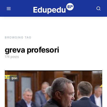
BROWSING TAG
greva profesori
174 posts
Știri