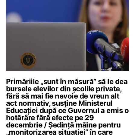
Primăriile „sunt în măsură” să le dea
bursele elevilor din școlile private,
fără să mai fie nevoie de vreun alt
act normativ, susține Ministerul
Educației după ce Guvernul a emis o
hotărâre fără efecte pe 29
decembrie / Ședință mâine pentru
„monitorizarea situației” în care