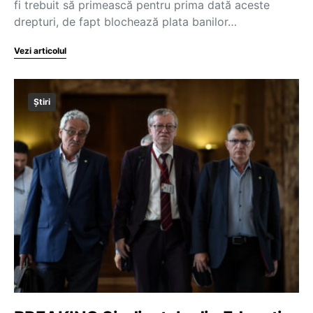
fi trebuit să primească pentru prima dată aceste
drepturi, de fapt blochează plata banilor…
Vezi articolul
Știri