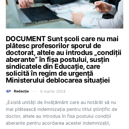
DOCUMENT Sunt școli care nu mai
plătesc profesorilor sporul de
doctorat, altele au introdus „condiții
aberante” în fișa postului, susțin
sindicatele din Educație, care
solicită în regim de urgență
Ministerului deblocarea situației
6 martie 2024
Redacția
„Există unități de învăţământ care au hotărât să nu
mai plătească indemnizația pentru titlul științific de
doctor, altele au introdus în fisa postului condiții
aberante pentru acordarea acestei indemnizații,