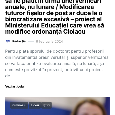
să fie plătit în urma unei verificări
anuale, nu lunare / Modificarea
tuturor fișelor de post ar duce la o
birocratizare excesivă – proiect al
Ministerului Educației care vrea să
modifice ordonanța Ciolacu
6 februarie 2024
Redacția
Pentru plata sporului de doctorat pentru profesorii
din învățământul preuniversitar și superior verificarea
se va face printr-o evaluarea anuală, nu lunară, așa
cum este prevăzut în prezent, potrivit unui proiect
de…
Vezi articolul
Gimnaziu
Liceu
Știri