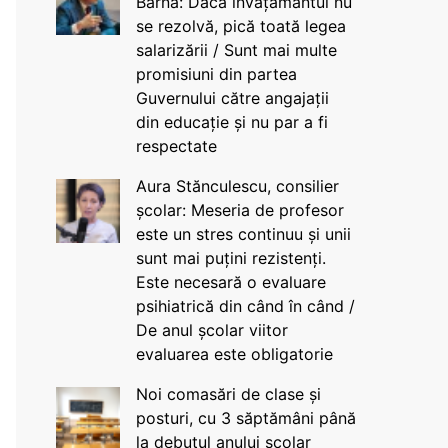
Barna: Dacă învățământul nu
se rezolvă, pică toată legea
salarizării / Sunt mai multe
promisiuni din partea
Guvernului către angajații
din educație și nu par a fi
respectate
Aura Stănculescu, consilier
școlar: Meseria de profesor
este un stres continuu și unii
sunt mai puțini rezistenți.
Este necesară o evaluare
psihiatrică din când în când /
De anul școlar viitor
evaluarea este obligatorie
Noi comasări de clase și
posturi, cu 3 săptămâni până
la debutul anului școlar