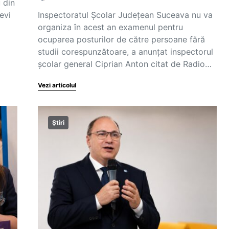
 din
evi
Inspectoratul Școlar Județean Suceava nu va
organiza în acest an examenul pentru
ocuparea posturilor de către persoane fără
studii corespunzătoare, a anunțat inspectorul
școlar general Ciprian Anton citat de Radio…
Vezi articolul
Știri