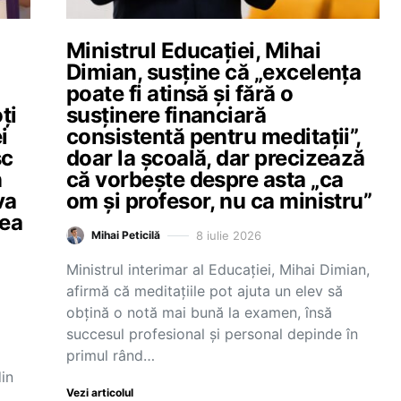
Ministrul Educației, Mihai
Dimian, susține că „excelența
poate fi atinsă și fără o
ți
susținere financiară
i
consistentă pentru meditații”,
sc
doar la școală, dar precizează
n
că vorbește despre asta „ca
va
om și profesor, nu ca ministru”
rea
8 iulie 2026
Mihai Peticilă
Ministrul interimar al Educației, Mihai Dimian,
afirmă că meditațiile pot ajuta un elev să
obțină o notă mai bună la examen, însă
succesul profesional și personal depinde în
primul rând…
in
Vezi articolul