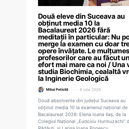
Două eleve din Suceava au
obținut media 10 la
Bacalaureat 2026 fără
meditații în particular: Nu po
merge la examen cu doar tre
opere învățate. Le mulțume
profesorilor care au făcut u
efort mai mare ca noi / Una 
studia Biochimia, cealaltă v
la Inginerie Geologică
8 iulie 2026
Mihai Peticilă
Două absolvente din județul Suceava au
obținut media 10 la examenul național de
Bacalaureat 2026: Elena Ioana Ilaș, de la
Colegiul Național „Eudoxiu Hurmuzachi” d
Rădăuți, și Larisa Ioana Popescu,…