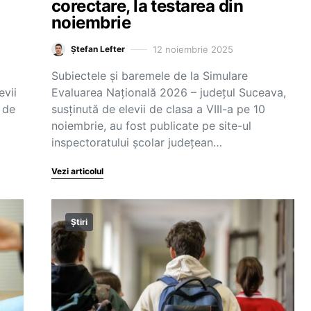
corectare, la testarea din
noiembrie
12 noiembrie 2025
Ștefan Lefter
Subiectele și baremele de la Simulare
evii
Evaluarea Națională 2026 – județul Suceava,
 de
susținută de elevii de clasa a VIII-a pe 10
noiembrie, au fost publicate pe site-ul
inspectoratului școlar județean…
Vezi articolul
Știri