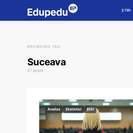
ȘTIRI
BROWSING TAG
Suceava
57 posts
Analize
Statistici
Știri