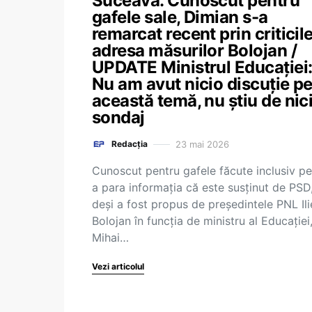
Suceava. Cunoscut pentru
gafele sale, Dimian s-a
remarcat recent prin criticile
adresa măsurilor Bolojan /
UPDATE Ministrul Educației
Nu am avut nicio discuție p
această temă, nu știu de nic
sondaj
23 mai 2026
Redacția
Cunoscut pentru gafele făcute inclusiv pe
a para informația că este susținut de PSD
deși a fost propus de președintele PNL Ili
Bolojan în funcția de ministru al Educației
Mihai…
Vezi articolul