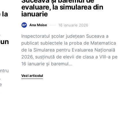
Suceava și baremul de
evaluare, la simularea din
 la
ianuarie
16 ianuarie 2026
Ana Moise
:
e
Inspectoratul școlar județean Suceava a
iun
publicat subiectele la proba de Matematica
de la Simularea pentru Evaluarea Națională
2026, susținută de elevii de clasa a VIII-a pe
16 ianuarie și baremul…
ntru
Vezi articolul
,
e
,