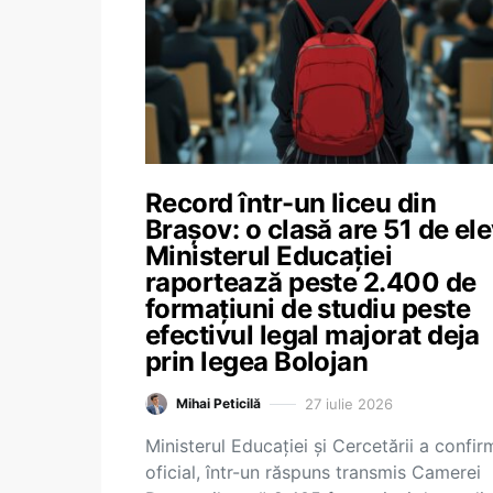
Record într-un liceu din
Brașov: o clasă are 51 de ele
Ministerul Educației
raportează peste 2.400 de
formațiuni de studiu peste
efectivul legal majorat deja
prin legea Bolojan
27 iulie 2026
Mihai Peticilă
Ministerul Educației și Cercetării a confir
oficial, într-un răspuns transmis Camerei