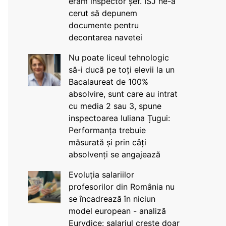
eram inspector șef. ISJ ne-a
cerut să depunem
documente pentru
decontarea navetei
Nu poate liceul tehnologic
să-i ducă pe toți elevii la un
Bacalaureat de 100%
absolvire, sunt care au intrat
cu media 2 sau 3, spune
inspectoarea Iuliana Țugui:
Performanța trebuie
măsurată și prin câți
absolvenți se angajează
Evoluția salariilor
profesorilor din România nu
se încadrează în niciun
model european - analiză
Eurydice: salariul crește doar