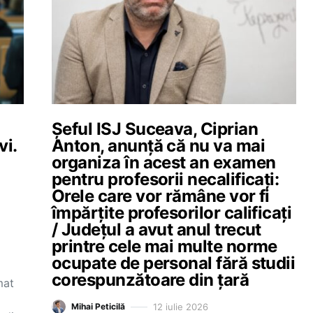
Șeful ISJ Suceava, Ciprian
vi.
Anton, anunță că nu va mai
organiza în acest an examen
pentru profesorii necalificați:
Orele care vor rămâne vor fi
împărțite profesorilor calificați
/ Județul a avut anul trecut
printre cele mai multe norme
ocupate de personal fără studii
corespunzătoare din țară
mat
12 iulie 2026
Mihai Peticilă