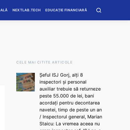
OALĂ
NEXTLAB.TECH
EDUCAȚIE FINANCIARĂ
CELE MAI CITITE ARTICOLE
Șeful ISJ Gorj, alți 8
inspectori și personal
auxiliar trebuie să returneze
peste 55.000 de lei, bani
acordați pentru decontarea
navetei, timp de peste un an
/ Inspectorul general, Marian
Staicu: La vremea aceea nu