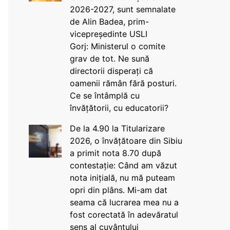
2026-2027, sunt semnalate
de Alin Badea, prim-
vicepreședinte USLI
Gorj: Ministerul o comite
grav de tot. Ne sună
directorii disperați că
oamenii rămân fără posturi.
Ce se întâmplă cu
învățătorii, cu educatorii?
De la 4.90 la Titularizare
2026, o învățătoare din Sibiu
a primit nota 8.70 după
contestație: Când am văzut
nota inițială, nu mă puteam
opri din plâns. Mi-am dat
seama că lucrarea mea nu a
fost corectată în adevăratul
sens al cuvântului