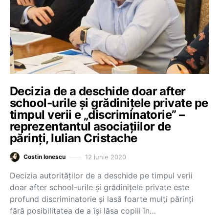
Decizia de a deschide doar after
school-urile și grădinițele private pe
timpul verii e „discriminatorie” –
reprezentantul asociațiilor de
părinți, Iulian Cristache
12 iunie 2020
Costin Ionescu
Decizia autorităților de a deschide pe timpul verii
doar after school-urile și grădinițele private este
profund discriminatorie și lasă foarte mulți părinți
fără posibilitatea de a își lăsa copiii în…