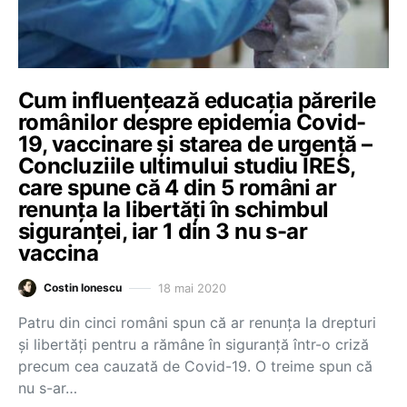
Cum influențează educația părerile
românilor despre epidemia Covid-
19, vaccinare și starea de urgență –
Concluziile ultimului studiu IRES,
care spune că 4 din 5 români ar
renunța la libertăți în schimbul
siguranței, iar 1 din 3 nu s-ar
vaccina
18 mai 2020
Costin Ionescu
Patru din cinci români spun că ar renunța la drepturi
și libertăți pentru a rămâne în siguranță într-o criză
precum cea cauzată de Covid-19. O treime spun că
nu s-ar…