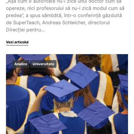
„Așa cum o autoritate nu-i zice unui doctor cum să
opereze, nici profesorului să nu-i zică modul cum să
predea”, a spus sâmbătă, într-o conferință găzduită
de SuperTeach, Andreas Schleicher, directorul
Direcției pentru…
Vezi articolul
Analize
Universitate