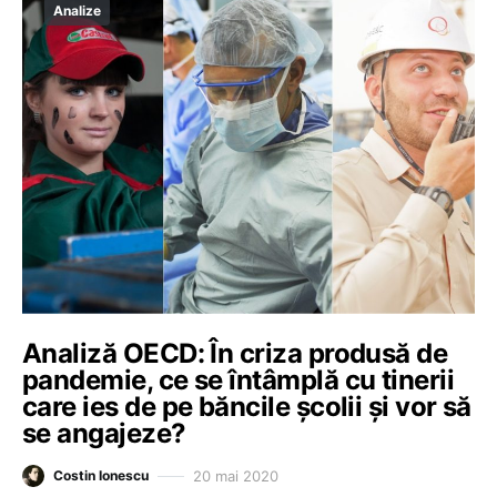
Analize
Analiză OECD: În criza produsă de
pandemie, ce se întâmplă cu tinerii
care ies de pe băncile școlii și vor să
se angajeze?
20 mai 2020
Costin Ionescu