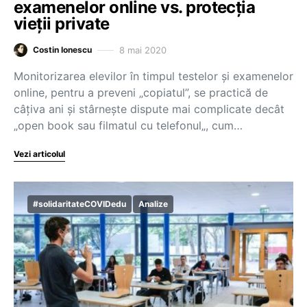
examenelor online vs. protecția
vieții private
8 mai 2020
Costin Ionescu
Monitorizarea elevilor în timpul testelor și examenelor
online, pentru a preveni „copiatul”, se practică de
câțiva ani și stârnește dispute mai complicate decât
„open book sau filmatul cu telefonul„, cum…
Vezi articolul
#solidaritateCOVIDedu
Analize