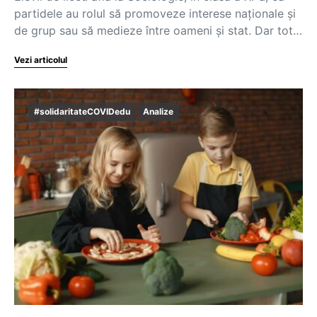
partidele au rolul să promoveze interese naționale și
de grup sau să medieze între oameni și stat. Dar tot…
Vezi articolul
#solidaritateCOVIDedu
Analize