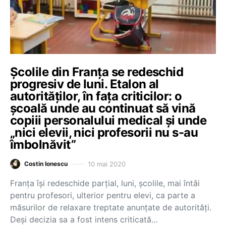
Școlile din Franța se redeschid
progresiv de luni. Etalon al
autorităților, în fața criticilor: o
școală unde au continuat să vină
copiii personalului medical și unde
„nici elevii, nici profesorii nu s-au
îmbolnăvit”
10 mai 2020
Costin Ionescu
Franța își redeschide parțial, luni, școlile, mai întâi
pentru profesori, ulterior pentru elevi, ca parte a
măsurilor de relaxare treptate anunțate de autorități.
Deși decizia sa a fost intens criticată…