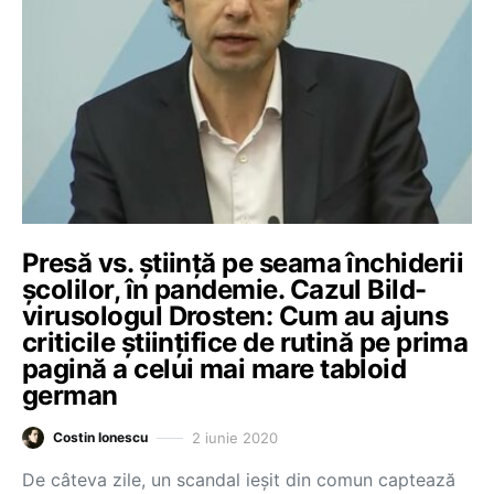
Presă vs. știință pe seama închiderii
școlilor, în pandemie. Cazul Bild-
virusologul Drosten: Cum au ajuns
criticile științifice de rutină pe prima
pagină a celui mai mare tabloid
german
2 iunie 2020
Costin Ionescu
De câteva zile, un scandal ieșit din comun captează