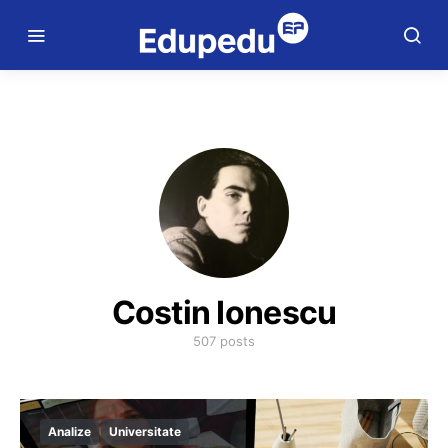
Costin Ionescu
507 posts
Analize
Universitate