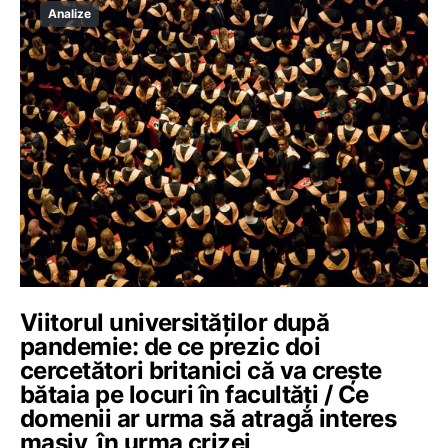
Analize
Viitorul universităților după
pandemie: de ce prezic doi
cercetători britanici că va crește
bătaia pe locuri în facultăți / Ce
domenii ar urma să atragă interes
masiv, în urma crizei