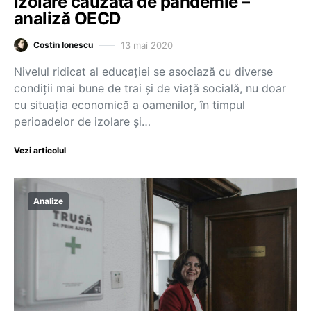
izolare cauzată de pandemie –
analiză OECD
13 mai 2020
Costin Ionescu
Nivelul ridicat al educației se asociază cu diverse
condiții mai bune de trai și de viață socială, nu doar
cu situația economică a oamenilor, în timpul
perioadelor de izolare și…
Vezi articolul
Analize