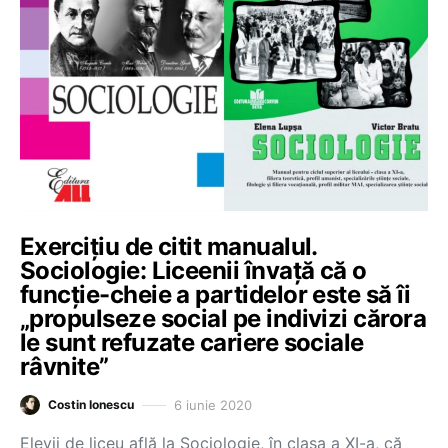
Exercițiu de citit manualul.
Sociologie: Liceenii învață că o
funcție-cheie a partidelor este să îi
„propulseze social pe indivizi cărora
le sunt refuzate cariere sociale
râvnite”
6 iunie 2020
Costin Ionescu
Elevii de liceu află la Sociologie, în clasa a XI-a, că