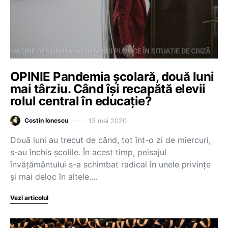
OPINIE Pandemia școlară, două luni
mai târziu. Când își recapătă elevii
rolul central în educație?
13 mai 2020
Costin Ionescu
Două luni au trecut de când, tot înt-o zi de miercuri,
s-au închis școlile. În acest timp, peisajul
învățământului s-a schimbat radical în unele privințe
și mai deloc în altele.…
Vezi articolul