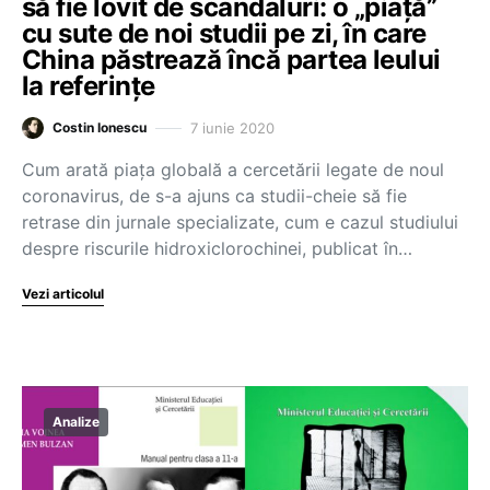
să fie lovit de scandaluri: o „piață”
cu sute de noi studii pe zi, în care
China păstrează încă partea leului
la referințe
7 iunie 2020
Costin Ionescu
Cum arată piața globală a cercetării legate de noul
coronavirus, de s-a ajuns ca studii-cheie să fie
retrase din jurnale specializate, cum e cazul studiului
despre riscurile hidroxiclorochinei, publicat în…
Vezi articolul
Analize