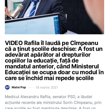
VIDEO Rafila îl laudă pe Cîmpeanu
că a ținut școlile deschise: A fost un
adevărat apărător al drepturilor
copiilor la educație, față de
mandatul anterior, când Ministerul
Educației se ocupa doar cu modul în
care se închid mai repede școlile
18 martie 2021
Matei Pop
Medicul Alexandru Rafila, senator PSD, a lăudat
acțiunile recente ale ministrului Sorin Cîmpeanu, prin
care școlile au fost menținute deschise. A fost un