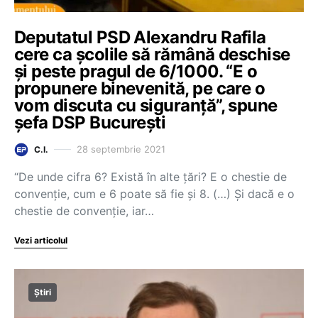
Deputatul PSD Alexandru Rafila
cere ca școlile să rămână deschise
și peste pragul de 6/1000. “E o
propunere binevenită, pe care o
vom discuta cu siguranță”, spune
șefa DSP București
28 septembrie 2021
C.I.
“De unde cifra 6? Există în alte țări? E o chestie de
convenție, cum e 6 poate să fie și 8. (…) Și dacă e o
chestie de convenție, iar…
Vezi articolul
Știri