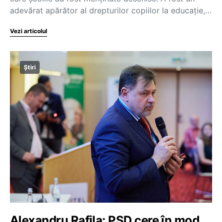
adevărat apărător al drepturilor copiilor la educație,…
Vezi articolul
Știri
Alexandru Rafila: PSD cere în mod