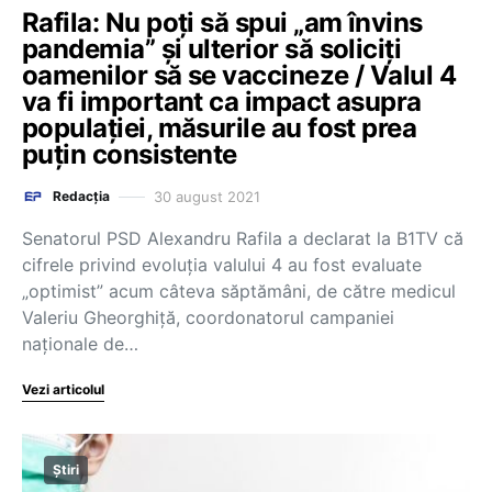
Rafila: Nu poți să spui „am învins
pandemia” și ulterior să soliciți
oamenilor să se vaccineze / Valul 4
va fi important ca impact asupra
populației, măsurile au fost prea
puțin consistente
30 august 2021
Redacția
Senatorul PSD Alexandru Rafila a declarat la B1TV că
cifrele privind evoluția valului 4 au fost evaluate
„optimist” acum câteva săptămâni, de către medicul
Valeriu Gheorghiță, coordonatorul campaniei
naționale de…
Vezi articolul
Știri