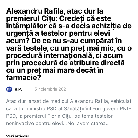
Alexandru Rafila, atac dur la
premierul Cîțu: Credeți că este
întâmplător că s-a decis achiziția de
urgență a testelor pentru elevi
acum? De ce nu s-au cumpărat în
vară testele, cu un preț mai mic, cu o
procedură internațională, ci acum
prin procedură de atribuire directă
cu un preț mai mare decât în
farmacie?
5 noiembrie 2021
R.P.
Atac dur lansat de medicul Alexandru Rafila, vehiculat
ca viitor ministru PSD al Sănătății într-un guvern PNL-
PSD, la premierul Florin Cîțu, pe tema testelor
noninvazive pentru elevi. „Noi avem starea…
Vezi articolul