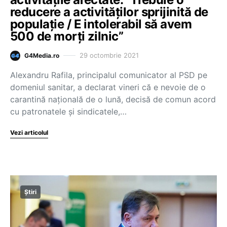
reducere a activităților sprijinită de
populație / E intolerabil să avem
500 de morți zilnic”
29 octombrie 2021
G4Media.ro
Alexandru Rafila, principalul comunicator al PSD pe
domeniul sanitar, a declarat vineri că e nevoie de o
carantină națională de o lună, decisă de comun acord
cu patronatele și sindicatele,…
Vezi articolul
Știri