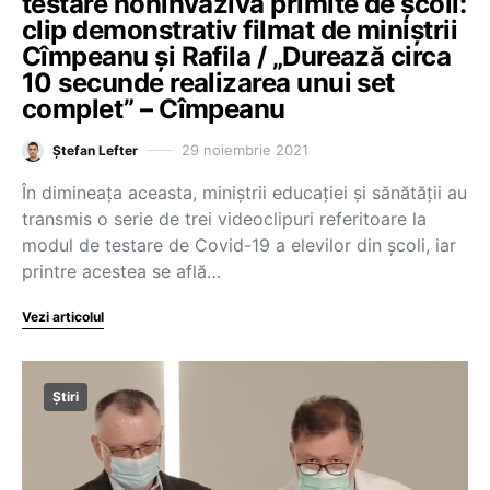
testare noninvazivă primite de școli:
clip demonstrativ filmat de miniștrii
Cîmpeanu și Rafila / „Durează circa
10 secunde realizarea unui set
complet” – Cîmpeanu
29 noiembrie 2021
Ștefan Lefter
În dimineața aceasta, miniștrii educației și sănătății au
transmis o serie de trei videoclipuri referitoare la
modul de testare de Covid-19 a elevilor din școli, iar
printre acestea se află…
Vezi articolul
Știri