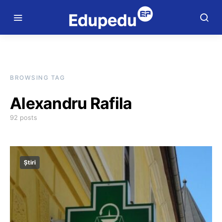
BROWSING TAG
Alexandru Rafila
92 posts
Știri