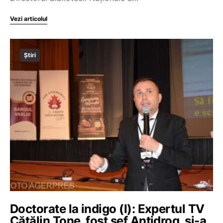
Vezi articolul
Știri
Doctorate la indigo (I): Expertul TV
Cătălin Țone, fost șef Antidrog, și-a