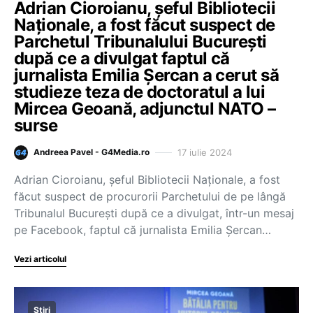
Adrian Cioroianu, șeful Bibliotecii
Naționale, a fost făcut suspect de
Parchetul Tribunalului București
după ce a divulgat faptul că
jurnalista Emilia Șercan a cerut să
studieze teza de doctoratul a lui
Mircea Geoană, adjunctul NATO –
surse
17 iulie 2024
Andreea Pavel - G4Media.ro
Adrian Cioroianu, șeful Bibliotecii Naționale, a fost
făcut suspect de procurorii Parchetului de pe lângă
Tribunalul București după ce a divulgat, într-un mesaj
pe Facebook, faptul că jurnalista Emilia Șercan…
Vezi articolul
Știri