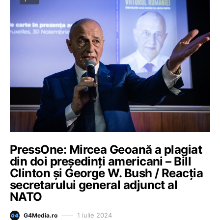
PressOne: Mircea Geoană a plagiat
din doi președinți americani – Bill
Clinton și George W. Bush / Reacția
secretarului general adjunct al
NATO
1 iulie 2024
G4Media.ro