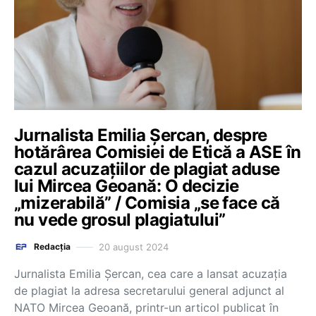
Jurnalista Emilia Șercan, despre
hotărârea Comisiei de Etică a ASE în
cazul acuzațiilor de plagiat aduse
lui Mircea Geoană: O decizie
„mizerabilă” / Comisia „se face că
nu vede grosul plagiatului”
20 august 2024
Redacția
Jurnalista Emilia Șercan, cea care a lansat acuzația
de plagiat la adresa secretarului general adjunct al
NATO Mircea Geoană, printr-un articol publicat în