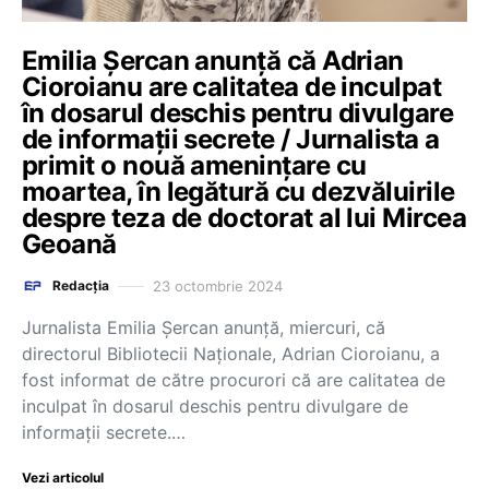
Emilia Şercan anunţă că Adrian
Cioroianu are calitatea de inculpat
în dosarul deschis pentru divulgare
de informaţii secrete / Jurnalista a
primit o nouă ameninţare cu
moartea, în legătură cu dezvăluirile
despre teza de doctorat al lui Mircea
Geoană
23 octombrie 2024
Redacția
Jurnalista Emilia Şercan anunţă, miercuri, că
directorul Bibliotecii Naţionale, Adrian Cioroianu, a
fost informat de către procurori că are calitatea de
inculpat în dosarul deschis pentru divulgare de
informaţii secrete.…
Vezi articolul