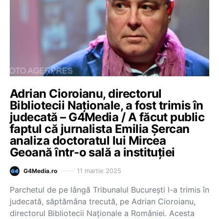
Adrian Cioroianu, directorul
Bibliotecii Naționale, a fost trimis în
judecată – G4Media / A făcut public
faptul că jurnalista Emilia Șercan
analiza doctoratul lui Mircea
Geoană într-o sală a instituției
11 martie 2025
G4Media.ro
Parchetul de pe lângă Tribunalul București l-a trimis în
judecată, săptămâna trecută, pe Adrian Cioroianu,
directorul Bibliotecii Naționale a României. Acesta