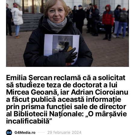
Emilia Șercan reclamă că a solicitat
să studieze teza de doctorat a lui
Mircea Geoană, iar Adrian Cioroianu
a făcut publică această informație
prin prisma funcției sale de director
al Bibliotecii Naționale: „O mârșăvie
incalificabilă”
29 februarie 2024
G4Media.ro