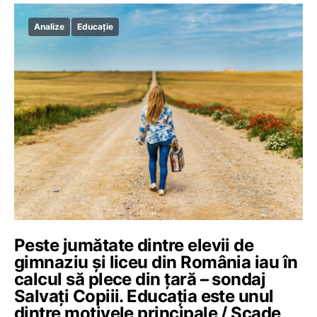
Analize
Educație
Peste jumătate dintre elevii de
gimnaziu și liceu din România iau în
calcul să plece din țară – sondaj
Salvați Copiii. Educația este unul
dintre motivele principale / Scade