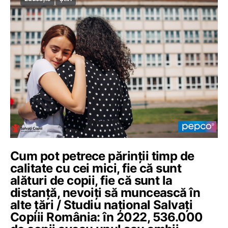
Cum pot petrece părinţii timp de
calitate cu cei mici, fie că sunt
alături de copii, fie că sunt la
distanţă, nevoiți să muncească în
alte țări / Studiu național Salvați
Copiii România: în 2022, 536.000