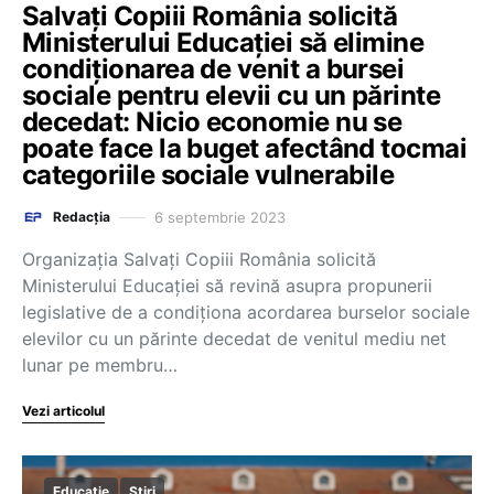
Salvați Copiii România solicită
Ministerului Educației să elimine
condiționarea de venit a bursei
sociale pentru elevii cu un părinte
decedat: Nicio economie nu se
poate face la buget afectând tocmai
categoriile sociale vulnerabile
6 septembrie 2023
Redacția
Organizația Salvați Copiii România solicită
Ministerului Educației să revină asupra propunerii
legislative de a condiționa acordarea burselor sociale
elevilor cu un părinte decedat de venitul mediu net
lunar pe membru…
Vezi articolul
Educație
Știri