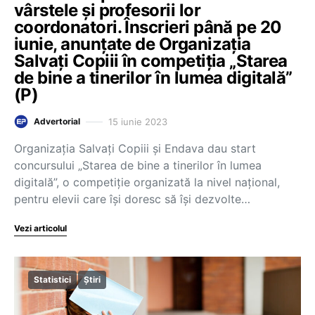
vârstele și profesorii lor
coordonatori. Înscrieri până pe 20
iunie, anunțate de Organizația
Salvați Copiii în competiția „Starea
de bine a tinerilor în lumea digitală”
(P)
15 iunie 2023
Advertorial
Organizația Salvați Copiii și Endava dau start
concursului „Starea de bine a tinerilor în lumea
digitală”, o competiție organizată la nivel național,
pentru elevii care își doresc să își dezvolte…
Vezi articolul
Statistici
Știri