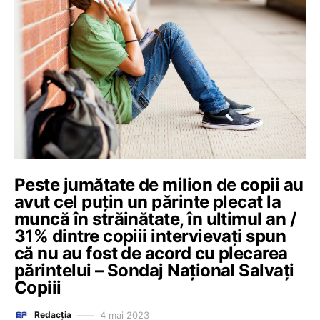
Peste jumătate de milion de copii au
avut cel puțin un părinte plecat la
muncă în străinătate, în ultimul an /
31% dintre copiii intervievați spun
că nu au fost de acord cu plecarea
părintelui – Sondaj Național Salvați
Copiii
4 mai 2023
Redacția