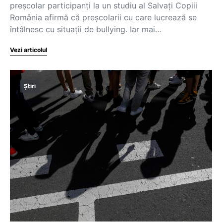
preșcolar participanți la un studiu al Salvați Copiii
România afirmă că preșcolarii cu care lucrează se
întâlnesc cu situații de bullying. Iar mai…
Vezi articolul
Știri