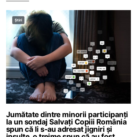
Știri
Jumătate dintre minorii participanți
la un sondaj Salvați Copiii România
spun că li s-au adresat jigniri și
insulte, o treime spun că au fost