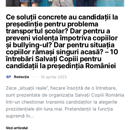
Ce soluții concrete au candidații la
președinție pentru problema
transportul școlar? Dar pentru a
preveni violența împotriva copiilor
și bullying-ul? Dar pentru situația
copiilor rămași singuri acasă? – 10
întrebări Salvați Copiii pentru
candidații la președinția României
16 aprilie 2025
Redacția
Zece „situații reale”, fiecare însoțită de o întrebare,
sunt prezentate de organizația Salvați Copiii România
într-un chestionar transmis candidaților la alegerile
prezidențiale din luna mai. Pretendenții la funcția
supremă în…
Vezi articolul