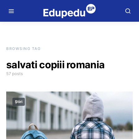
BROWSING TAG
salvati copiii romania
57 posts
Știri