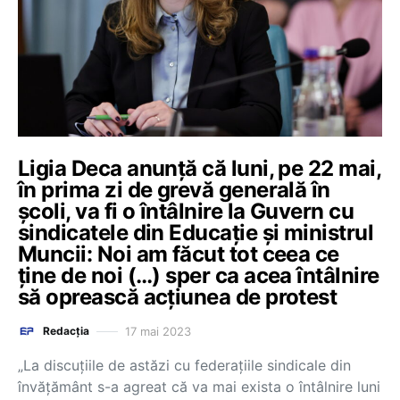
Ligia Deca anunță că luni, pe 22 mai,
în prima zi de grevă generală în
școli, va fi o întâlnire la Guvern cu
sindicatele din Educație și ministrul
Muncii: Noi am făcut tot ceea ce
ține de noi (…) sper ca acea întâlnire
să oprească acțiunea de protest
17 mai 2023
Redacția
„La discuțiile de astăzi cu federațiile sindicale din
învățământ s-a agreat că va mai exista o întâlnire luni