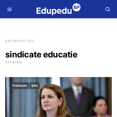
BROWSING TAG
sindicate educatie
224 posts
Profesori
Știri