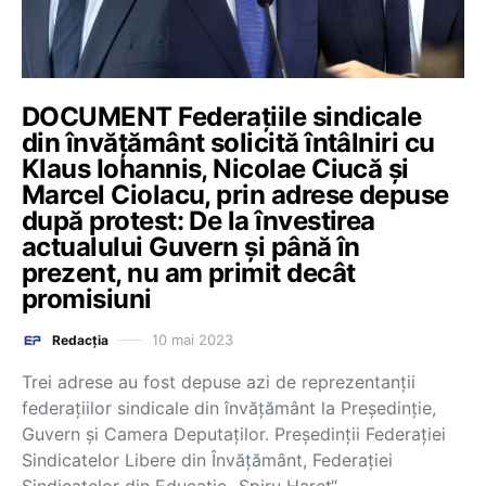
DOCUMENT Federațiile sindicale
din învățământ solicită întâlniri cu
Klaus Iohannis, Nicolae Ciucă și
Marcel Ciolacu, prin adrese depuse
după protest: De la învestirea
actualului Guvern și până în
prezent, nu am primit decât
promisiuni
10 mai 2023
Redacția
Trei adrese au fost depuse azi de reprezentanții
federațiilor sindicale din învățământ la Președinție,
Guvern și Camera Deputaților. Președinții Federației
Sindicatelor Libere din Învățământ, Federației
Sindicatelor din Educație „Spiru Haret“…