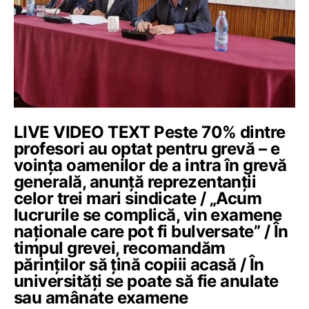
LIVE VIDEO TEXT Peste 70% dintre
profesori au optat pentru grevă – e
voința oamenilor de a intra în grevă
generală, anunță reprezentanții
celor trei mari sindicate / „Acum
lucrurile se complică, vin examene
naționale care pot fi bulversate” / În
timpul grevei, recomandăm
părinților să țină copiii acasă / În
universități se poate să fie anulate
sau amânate examene