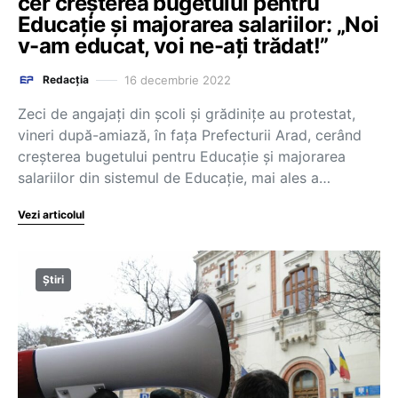
cer creșterea bugetului pentru
Educație și majorarea salariilor: „Noi
v-am educat, voi ne-aţi trădat!”
16 decembrie 2022
Redacția
Zeci de angajaţi din școli şi grădiniţe au protestat,
vineri după-amiază, în faţa Prefecturii Arad, cerând
creşterea bugetului pentru Educaţie şi majorarea
salariilor din sistemul de Educaţie, mai ales a…
Vezi articolul
Știri