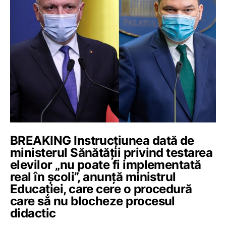
BREAKING Instrucțiunea dată de
ministerul Sănătății privind testarea
elevilor „nu poate fi implementată
real în școli”, anunță ministrul
Educației, care cere o procedură
care să nu blocheze procesul
didactic