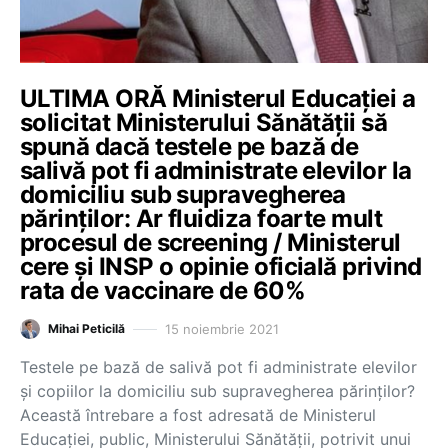
ULTIMA ORĂ Ministerul Educației a
solicitat Ministerului Sănătății să
spună dacă testele pe bază de
salivă pot fi administrate elevilor la
domiciliu sub supravegherea
părinților: Ar fluidiza foarte mult
procesul de screening / Ministerul
cere și INSP o opinie oficială privind
rata de vaccinare de 60%
15 noiembrie 2021
Mihai Peticilă
Testele pe bază de salivă pot fi administrate elevilor
și copiilor la domiciliu sub supravegherea părinților?
Această întrebare a fost adresată de Ministerul
Educației, public, Ministerului Sănătății, potrivit unui