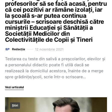
profesorilor să se facă acasă, pentru
că cei pozitivi ar rămâne izolați, iar
la școală s-ar putea continua
cursurile – scrisoare deschisă către
miniștrii Educației și Sănătății a
Societății Medicilor din
Colectivitățile de Copii și Tineri
12 noiembrie 2021
Redacția
Testarea cu teste din salivă a preșcolarilor, elevilor și
a personalului didactic poate fi utilă dacă se
realizează la domiciliul acestora, înainte de a merge
spre grădinițe/școli, scrie într-o scrisoare…
Vezi articolul
Știri