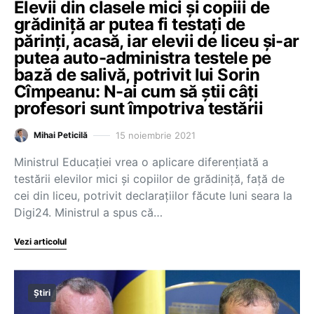
Elevii din clasele mici și copiii de
grădiniță ar putea fi testați de
părinți, acasă, iar elevii de liceu și-ar
putea auto-administra testele pe
bază de salivă, potrivit lui Sorin
Cîmpeanu: N-ai cum să știi câți
profesori sunt împotriva testării
15 noiembrie 2021
Mihai Peticilă
Ministrul Educației vrea o aplicare diferențiată a
testării elevilor mici și copiilor de grădiniță, față de
cei din liceu, potrivit declarațiilor făcute luni seara la
Digi24. Ministrul a spus că…
Vezi articolul
Știri