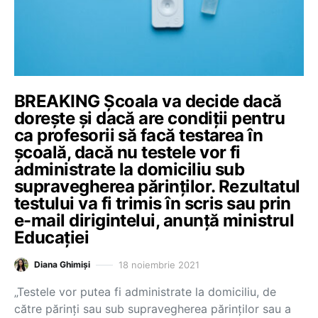
BREAKING Școala va decide dacă
dorește și dacă are condiții pentru
ca profesorii să facă testarea în
școală, dacă nu testele vor fi
administrate la domiciliu sub
supravegherea părinților. Rezultatul
testului va fi trimis în scris sau prin
e-mail dirigintelui, anunță ministrul
Educației
18 noiembrie 2021
Diana Ghimiși
„Testele vor putea fi administrate la domiciliu, de
către părinți sau sub supravegherea părinților sau a