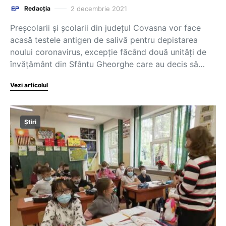
2 decembrie 2021
Redacția
Preşcolarii şi şcolarii din judeţul Covasna vor face
acasă testele antigen de salivă pentru depistarea
noului coronavirus, excepţie făcând două unităţi de
învăţământ din Sfântu Gheorghe care au decis să…
Vezi articolul
Știri