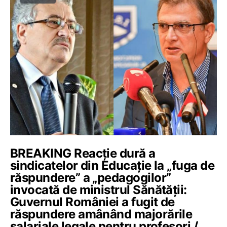
BREAKING Reacție dură a
sindicatelor din Educație la „fuga de
răspundere” a „pedagogilor”
invocată de ministrul Sănătății:
Guvernul României a fugit de
răspundere amânând majorările
salariale legale pentru profesori /