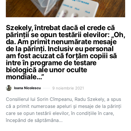
Szekely, întrebat dacă el crede că
părinții se opun testării elevilor: „Oh,
da. Am primit nenumărate mesaje
de la părinți. Inclusiv eu personal
am fost acuzat că forțăm copiii să
intre în programe de testare
biologică ale unor oculte
mondiale…”
9 noiembrie 2021
Ioana Nicolescu
Consilierul lui Sorin Cîmpeanu, Radu Szekely, a spus
că a primit numeroase apeluri și mesaje de la părinți
care se opun testării elevilor, în condițiile în care,
începând de săptămâna…