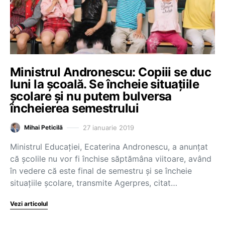
Ministrul Andronescu: Copiii se duc
luni la şcoală. Se încheie situaţiile
şcolare şi nu putem bulversa
încheierea semestrului
27 ianuarie 2019
Mihai Peticilă
Ministrul Educaţiei, Ecaterina Andronescu, a anunțat
că şcolile nu vor fi închise săptămâna viitoare, având
în vedere că este final de semestru şi se încheie
situaţiile şcolare, transmite Agerpres, citat…
Vezi articolul