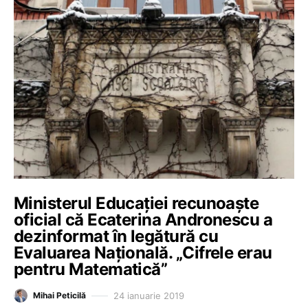
Ministerul Educației recunoaște
oficial că Ecaterina Andronescu a
dezinformat în legătură cu
Evaluarea Națională. „Cifrele erau
pentru Matematică”
24 ianuarie 2019
Mihai Peticilă