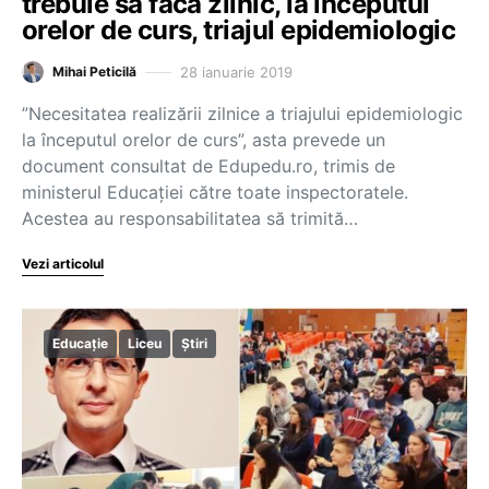
trebuie să facă zilnic, la începutul
orelor de curs, triajul epidemiologic
28 ianuarie 2019
Mihai Peticilă
”Necesitatea realizării zilnice a triajului epidemiologic
la începutul orelor de curs”, asta prevede un
document consultat de Edupedu.ro, trimis de
ministerul Educației către toate inspectoratele.
Acestea au responsabilitatea să trimită…
Vezi articolul
Educație
Liceu
Știri