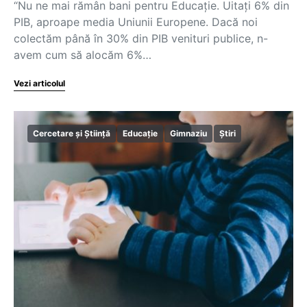
“Nu ne mai rămân bani pentru Educaţie. Uitaţi 6% din
PIB, aproape media Uniunii Europene. Dacă noi
colectăm până în 30% din PIB venituri publice, n-
avem cum să alocăm 6%…
Vezi articolul
Cercetare și Știință
Educație
Gimnaziu
Știri