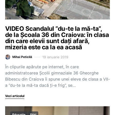
VIDEO Scandalul ”du-te la mă-ta”,
de la Școala 36 din Craiova: în clasa
din care elevii sunt dați afară,
mizeria este ca la ea acasă
19 ianuarie 2019
Mihai Peticilă
În clipurile apărute pe internet, în care
administratoarea Școlii gimnaziale 36 Gheorghe
Bibescu din Craiova îi spune unei eleve de clasa a VII-
a ”du-te la mă-ta dacă ți-e frig”, se…
Vezi articolul
Educație
Știri