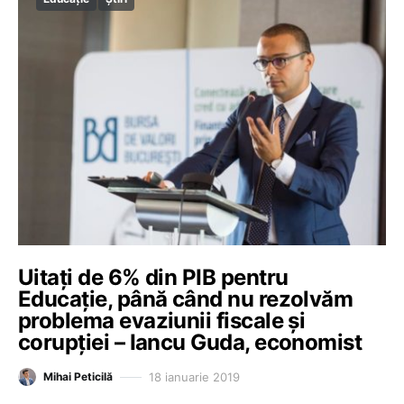
Uitați de 6% din PIB pentru
Educație, până când nu rezolvăm
problema evaziunii fiscale şi
corupţiei – Iancu Guda, economist
18 ianuarie 2019
Mihai Peticilă