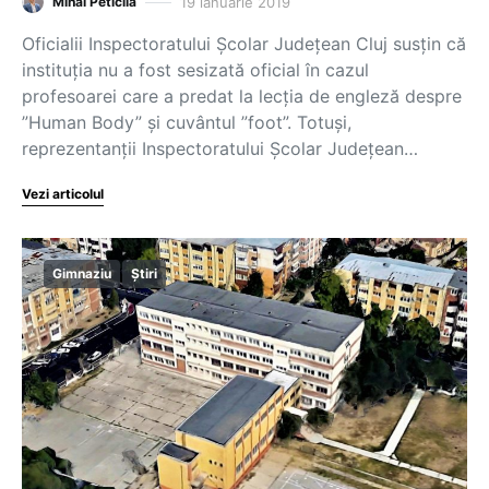
19 ianuarie 2019
Mihai Peticilă
Oficialii Inspectoratului Şcolar Judeţean Cluj susţin că
instituţia nu a fost sesizată oficial în cazul
profesoarei care a predat la lecția de engleză despre
”Human Body” și cuvântul ”foot”. Totuși,
reprezentanții Inspectoratului Şcolar Judeţean…
Vezi articolul
Gimnaziu
Știri