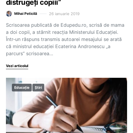
distrugeți copiii”
26 ianuarie 2019
Mihai Peticilă
Scrisoarea publicată de Edupedu.ro, scrisă de mama
a doi copii, a stârnit reacţia Ministerului Educaţiei.
Într-un răspuns transmis autoarei mesajului se arată
că ministrul educaţiei Ecaterina Andronescu „a
parcurs” scrisoarea…
Vezi articolul
Educație
Știri