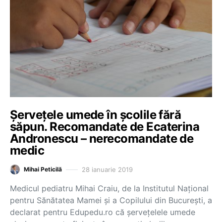
Şerveţele umede în şcolile fără
săpun. Recomandate de Ecaterina
Andronescu – nerecomandate de
medic
28 ianuarie 2019
Mihai Peticilă
Medicul pediatru Mihai Craiu, de la Institutul Naţional
pentru Sănătatea Mamei şi a Copilului din Bucureşti, a
declarat pentru Edupedu.ro că şerveţelele umede