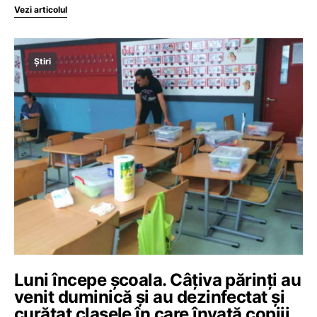
Vezi articolul
Știri
Luni începe şcoala. Câţiva părinţi au
venit duminică şi au dezinfectat şi
curăţat clasele în care învaţă copiii