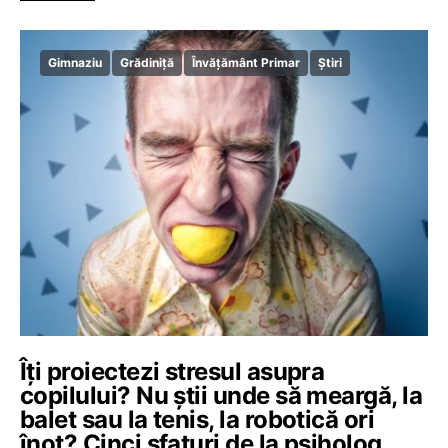
Gimnaziu
Grădiniță
Învățământ Primar
Știri
Îți proiectezi stresul asupra
copilului? Nu știi unde să meargă, la
balet sau la tenis, la robotică ori
înot? Cinci sfaturi de la psiholog