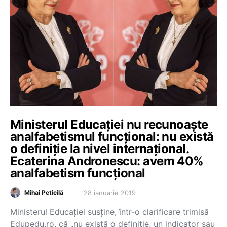
Ministerul Educației nu recunoaşte
analfabetismul funcțional: nu există
o definiție la nivel internațional.
Ecaterina Andronescu: avem 40%
analfabetism funcțional
28 ianuarie 2019
Mihai Peticilă
Ministerul Educației susține, într-o clarificare trimisă
Edupedu.ro, că „nu există o definiție, un indicator sau