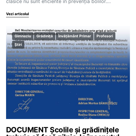
clasice nu sunt eficiente în prevenţia bolilor.…
Vezi articolul
Gimnaziu
Grădiniță
Învățământ Primar
Profesori
Știri
DOCUMENT Școlile și grădinițele