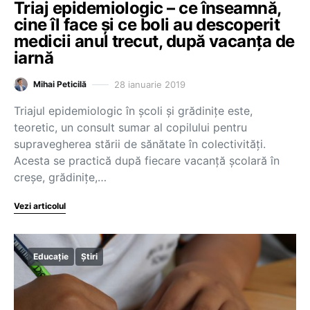
Triaj epidemiologic – ce înseamnă,
cine îl face și ce boli au descoperit
medicii anul trecut, după vacanța de
iarnă
28 ianuarie 2019
Mihai Peticilă
Triajul epidemiologic în școli și grădinițe este,
teoretic, un consult sumar al copilului pentru
supravegherea stării de sănătate în colectivități.
Acesta se practică după fiecare vacanță școlară în
creșe, grădinițe,…
Vezi articolul
Educație
Știri