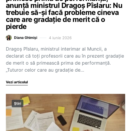
anunță ministrul Dragoș Pîslaru: Nu
trebuie să-și facă probleme cineva
care are gradație de merit că o
pierde
4 iunie 2026
Diana Ghimiși
Dragoș Pîslaru, ministrul interimar al Muncii, a
declarat că toți profesorii care au în prezent gradație
de merit o să primească prima de performanță.
„Tuturor celor care au gradație de…
Vezi articolul
Știri