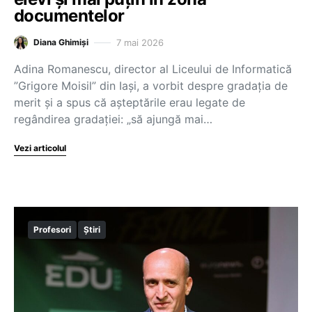
documentelor
7 mai 2026
Diana Ghimiși
Adina Romanescu, director al Liceului de Informatică
”Grigore Moisil” din Iași, a vorbit despre gradația de
merit și a spus că așteptările erau legate de
regândirea gradației: „să ajungă mai…
Vezi articolul
Profesori
Știri