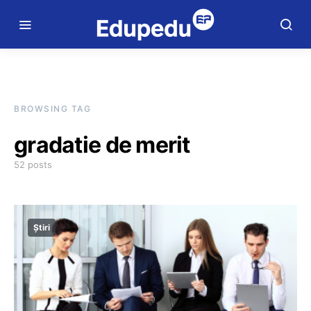
BROWSING TAG
gradatie de merit
52 posts
Știri