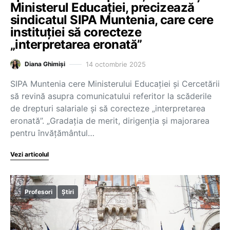
Ministerul Educației, precizează
sindicatul SIPA Muntenia, care cere
instituției să corecteze
„interpretarea eronată”
14 octombrie 2025
Diana Ghimiși
SIPA Muntenia cere Ministerului Educației și Cercetării
să revină asupra comunicatului referitor la scăderile
de drepturi salariale și să corecteze „interpretarea
eronată”. „Gradația de merit, dirigenția și majorarea
pentru învățământul…
Vezi articolul
Profesori
Știri