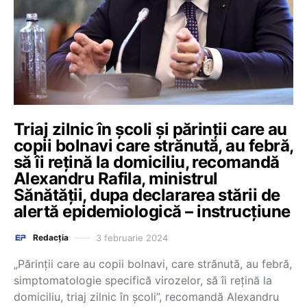
Triaj zilnic în școli și părinții care au
copii bolnavi care strănută, au febră,
să îi rețină la domiciliu, recomandă
Alexandru Rafila, ministrul
Sănătăţii, dupa declararea stării de
alertă epidemiologică – instrucțiune
3 februarie 2024
Redacția
„Părinții care au copii bolnavi, care strănută, au febră,
simptomatologie specifică virozelor, să îi rețină la
domiciliu, triaj zilnic în școli”, recomandă Alexandru