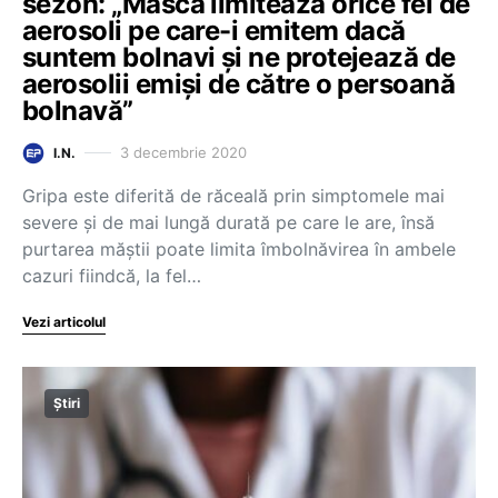
sezon: „Masca limitează orice fel de
aerosoli pe care-i emitem dacă
suntem bolnavi și ne protejează de
aerosolii emiși de către o persoană
bolnavă”
3 decembrie 2020
I.N.
Gripa este diferită de răceală prin simptomele mai
severe și de mai lungă durată pe care le are, însă
purtarea măștii poate limita îmbolnăvirea în ambele
cazuri fiindcă, la fel…
Vezi articolul
Știri