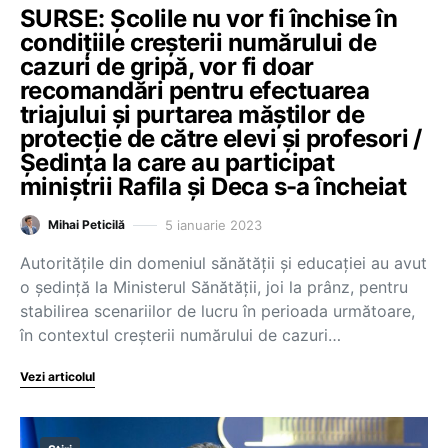
SURSE: Școlile nu vor fi închise în
condițiile creșterii numărului de
cazuri de gripă, vor fi doar
recomandări pentru efectuarea
triajului și purtarea măștilor de
protecție de către elevi și profesori /
Ședința la care au participat
miniștrii Rafila și Deca s-a încheiat
5 ianuarie 2023
Mihai Peticilă
Autoritățile din domeniul sănătății și educației au avut
o ședință la Ministerul Sănătății, joi la prânz, pentru
stabilirea scenariilor de lucru în perioada următoare,
în contextul creșterii numărului de cazuri…
Vezi articolul