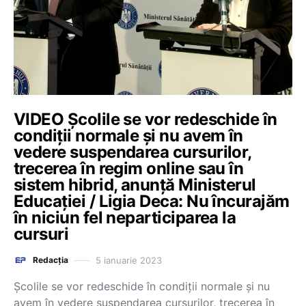
VIDEO Școlile se vor redeschide în
condiții normale și nu avem în
vedere suspendarea cursurilor,
trecerea în regim online sau în
sistem hibrid, anunță Ministerul
Educației / Ligia Deca: Nu încurajăm
în niciun fel neparticiparea la
cursuri
5 ianuarie 2023
Redacția
Școlile se vor redeschide în condiții normale și nu
avem în vedere suspendarea cursurilor, trecerea în