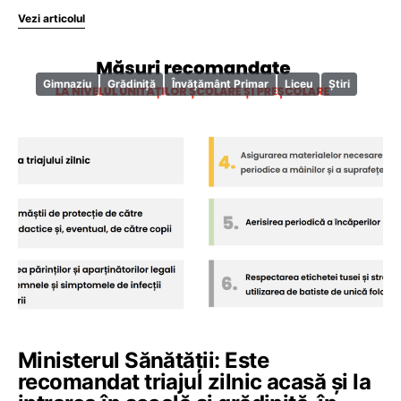
Vezi articolul
Gimnaziu
Grădiniță
Învățământ Primar
Liceu
Știri
Ministerul Sănătății: Este
recomandat triajul zilnic acasă și la