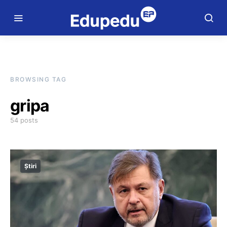
BROWSING TAG
gripa
54 posts
Știri