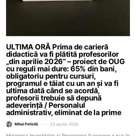
ULTIMA ORĂ Prima de carieră
didactică va fi plătită profesorilor
„din aprilie 2026” – proiect de OUG
cu reguli mai dure: 65% din bani,
obligatoriu pentru cursuri,
programul e tăiat cu un an și va fi
ultima dată când se acordă,
profesorii trebuie să depună
adeverință / Personalul
administrativ, eliminat de la prime
23 aprilie 2026
Mihai Peticilă
Ministerul Investițiilor și Proiectelor Europene a pus în