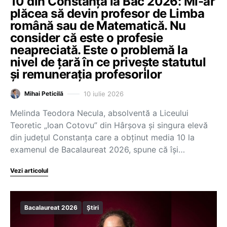
10 din Constanța la Bac 2026: Mi-ar
plăcea să devin profesor de Limba
română sau de Matematică. Nu
consider că este o profesie
neapreciată. Este o problemă la
nivel de țară în ce privește statutul
și remunerația profesorilor
10 iulie 2026
Mihai Peticilă
Melinda Teodora Necula, absolventă a Liceului
Teoretic „Ioan Cotovu” din Hârșova și singura elevă
din județul Constanța care a obținut media 10 la
examenul de Bacalaureat 2026, spune că își…
Vezi articolul
Bacalaureat 2026
Știri