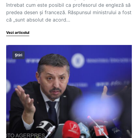
întrebat cum este posibil ca profesorul de engleză să
predea desen și franceză. Răspunsul ministrului a fost
că „sunt absolut de acord…
Vezi articolul
Știri