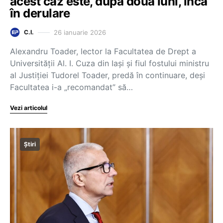
acest caz este, după două luni, încă
în derulare
26 ianuarie 2026
C.I.
Alexandru Toader, lector la Facultatea de Drept a
Universității Al. I. Cuza din Iași și fiul fostului ministru
al Justiției Tudorel Toader, predă în continuare, deși
Facultatea i-a „recomandat” să…
Vezi articolul
Știri