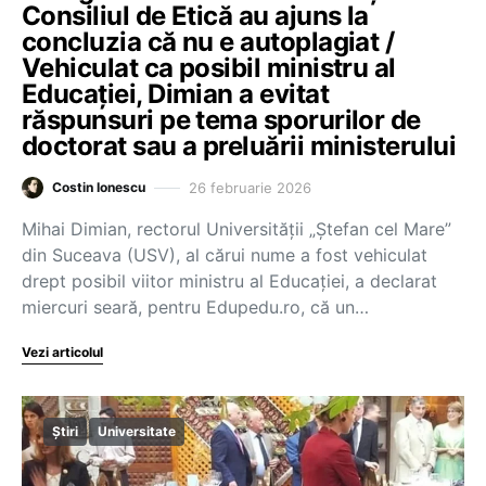
Consiliul de Etică au ajuns la
concluzia că nu e autoplagiat /
Vehiculat ca posibil ministru al
Educației, Dimian a evitat
răspunsuri pe tema sporurilor de
doctorat sau a preluării ministerului
26 februarie 2026
Costin Ionescu
Mihai Dimian, rectorul Universității „Ștefan cel Mare”
din Suceava (USV), al cărui nume a fost vehiculat
drept posibil viitor ministru al Educației, a declarat
miercuri seară, pentru Edupedu.ro, că un…
Vezi articolul
Știri
Universitate