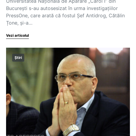
Universitatea Națională de Apărare „Carol I” din
București s-au autosesizat în urma investigațiilor
PressOne, care arată că fostul Șef Antidrog, Cătălin
Țone, și-a…
Vezi articolul
Știri