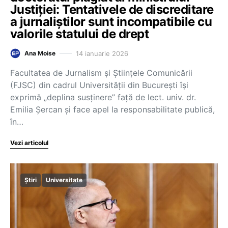
Justiției: Tentativele de discreditare
a jurnaliștilor sunt incompatibile cu
valorile statului de drept
14 ianuarie 2026
Ana Moise
Facultatea de Jurnalism și Științele Comunicării
(FJSC) din cadrul Universității din București își
exprimă „deplina susținere” față de lect. univ. dr.
Emilia Șercan și face apel la responsabilitate publică,
în…
Vezi articolul
Știri
Universitate