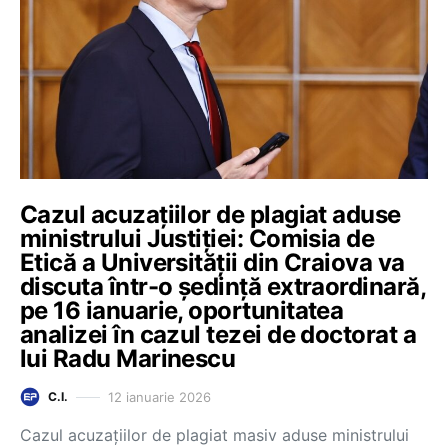
Cazul acuzațiilor de plagiat aduse
ministrului Justiției: Comisia de
Etică a Universității din Craiova va
discuta într-o ședință extraordinară,
pe 16 ianuarie, oportunitatea
analizei în cazul tezei de doctorat a
lui Radu Marinescu
12 ianuarie 2026
C.I.
Cazul acuzațiilor de plagiat masiv aduse ministrului