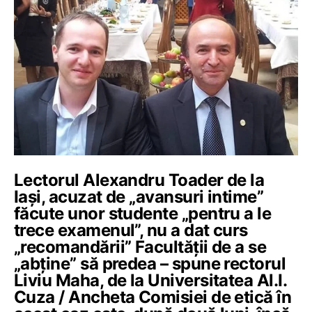
Lectorul Alexandru Toader de la
Iași, acuzat de „avansuri intime”
făcute unor studente „pentru a le
trece examenul”, nu a dat curs
„recomandării” Facultății de a se
„abține” să predea – spune rectorul
Liviu Maha, de la Universitatea Al.I.
Cuza / Ancheta Comisiei de etică în