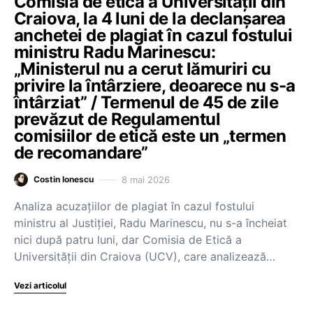
Comisia de etică a Universității din
Craiova, la 4 luni de la declanșarea
anchetei de plagiat în cazul fostului
ministru Radu Marinescu:
„Ministerul nu a cerut lămuriri cu
privire la întârziere, deoarece nu s-a
întârziat” / Termenul de 45 de zile
prevăzut de Regulamentul
comisiilor de etică este un „termen
de recomandare”
8 mai 2026
Costin Ionescu
Analiza acuzațiilor de plagiat în cazul fostului
ministru al Justiției, Radu Marinescu, nu s-a încheiat
nici după patru luni, dar Comisia de Etică a
Universității din Craiova (UCV), care analizează…
Vezi articolul