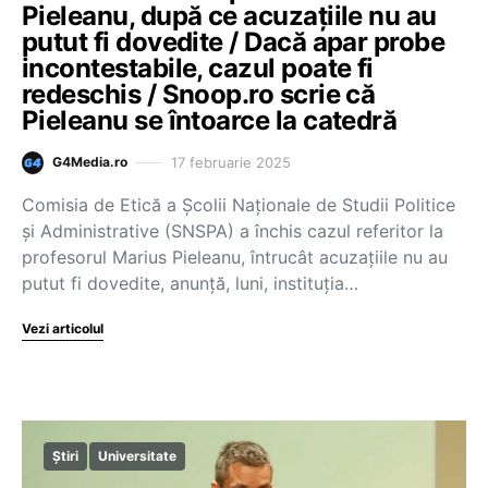
Pieleanu, după ce acuzațiile nu au
putut fi dovedite / Dacă apar probe
incontestabile, cazul poate fi
redeschis / Snoop.ro scrie că
Pieleanu se întoarce la catedră
17 februarie 2025
G4Media.ro
Comisia de Etică a Şcolii Naţionale de Studii Politice
şi Administrative (SNSPA) a închis cazul referitor la
profesorul Marius Pieleanu, întrucât acuzaţiile nu au
putut fi dovedite, anunţă, luni, instituţia…
Vezi articolul
Știri
Universitate