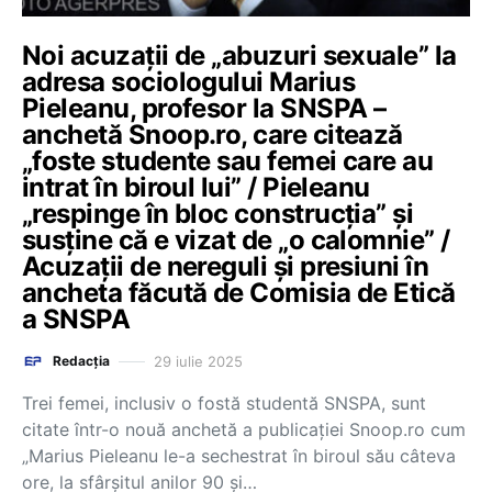
Noi acuzații de „abuzuri sexuale” la
adresa sociologului Marius
Pieleanu, profesor la SNSPA –
anchetă Snoop.ro, care citează
„foste studente sau femei care au
intrat în biroul lui” / Pieleanu
„respinge în bloc construcția” și
susține că e vizat de „o calomnie” /
Acuzații de nereguli și presiuni în
ancheta făcută de Comisia de Etică
a SNSPA
29 iulie 2025
Redacția
Trei femei, inclusiv o fostă studentă SNSPA, sunt
citate într-o nouă anchetă a publicației Snoop.ro cum
„Marius Pieleanu le-a sechestrat în biroul său câteva
ore, la sfârșitul anilor 90 și…