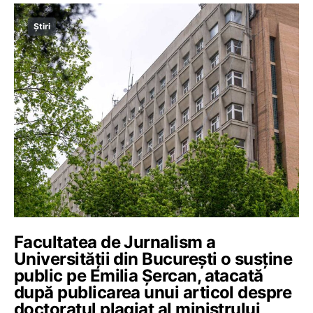
Știri
Facultatea de Jurnalism a
Universității din București o susține
public pe Emilia Șercan, atacată
după publicarea unui articol despre
doctoratul plagiat al ministrului