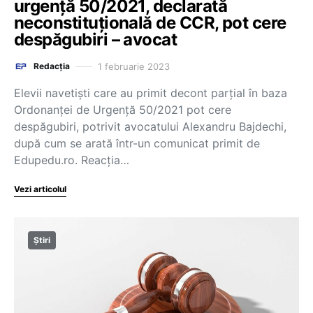
urgență 50/2021, declarată
neconstituțională de CCR, pot cere
despăgubiri – avocat
1 februarie 2023
Redacția
Elevii navetiști care au primit decont parțial în baza
Ordonanței de Urgență 50/2021 pot cere
despăgubiri, potrivit avocatului Alexandru Bajdechi,
după cum se arată într-un comunicat primit de
Edupedu.ro. Reacția…
Vezi articolul
Știri