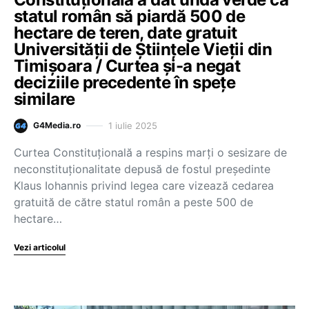
statul român să piardă 500 de
hectare de teren, date gratuit
Universității de Științele Vieții din
Timișoara / Curtea și-a negat
deciziile precedente în spețe
similare
1 iulie 2025
G4Media.ro
Curtea Constituțională a respins marți o sesizare de
neconstituționalitate depusă de fostul președinte
Klaus Iohannis privind legea care vizează cedarea
gratuită de către statul român a peste 500 de
hectare…
Vezi articolul