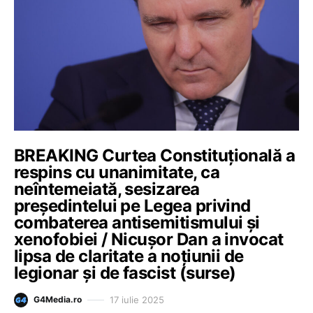
BREAKING Curtea Constituțională a
respins cu unanimitate, ca
neîntemeiată, sesizarea
preşedintelui pe Legea privind
combaterea antisemitismului şi
xenofobiei / Nicușor Dan a invocat
lipsa de claritate a noţiunii de
legionar şi de fascist (surse)
17 iulie 2025
G4Media.ro