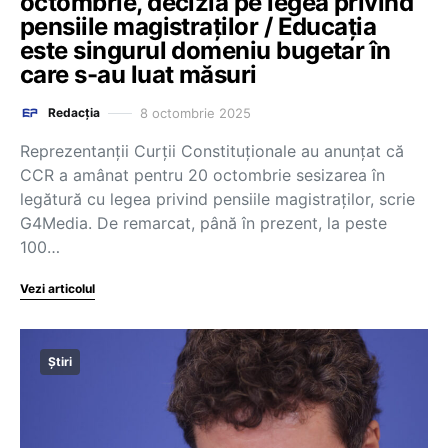
octombrie, decizia pe legea privind
pensiile magistraților / Educația
este singurul domeniu bugetar în
care s-au luat măsuri
8 octombrie 2025
Redacția
Reprezentanții Curții Constituționale au anunțat că
CCR a amânat pentru 20 octombrie sesizarea în
legătură cu legea privind pensiile magistraților, scrie
G4Media. De remarcat, până în prezent, la peste
100…
Vezi articolul
Știri