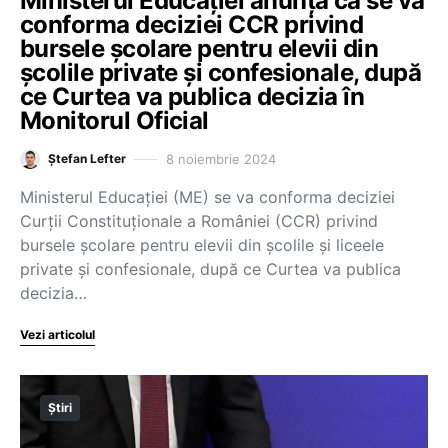
Ministerul Educației anunță că se va
conforma deciziei CCR privind
bursele școlare pentru elevii din
școlile private și confesionale, după
ce Curtea va publica decizia în
Monitorul Oficial
8 noiembrie 2024
Ștefan Lefter
Ministerul Educației (ME) se va conforma deciziei
Curții Constituționale a României (CCR) privind
bursele școlare pentru elevii din școlile și liceele
private și confesionale, după ce Curtea va publica
decizia…
Vezi articolul
Știri