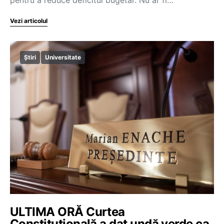
pentru a reduce deficitul bugetar. Nu ar fi…
Vezi articolul
Știri
Universitate
ULTIMA ORĂ Curtea
Constituțională a dat undă verde ca