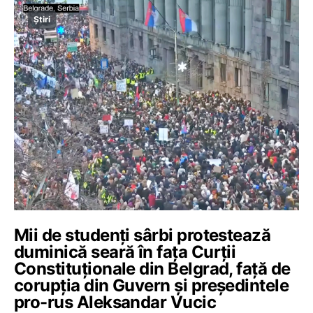
Știri
Mii de studenți sârbi protestează
duminică seară în fața Curții
Constituționale din Belgrad, față de
corupția din Guvern și președintele
pro-rus Aleksandar Vucic