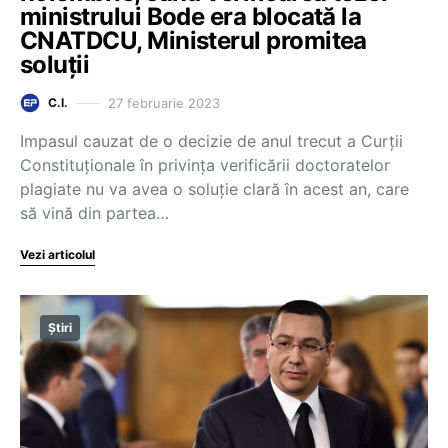
ministrului Bode era blocată la
CNATDCU, Ministerul promitea
soluții
27 februarie 2023
C.I.
Impasul cauzat de o decizie de anul trecut a Curții
Constituționale în privința verificării doctoratelor
plagiate nu va avea o soluție clară în acest an, care
să vină din partea…
Vezi articolul
Știri