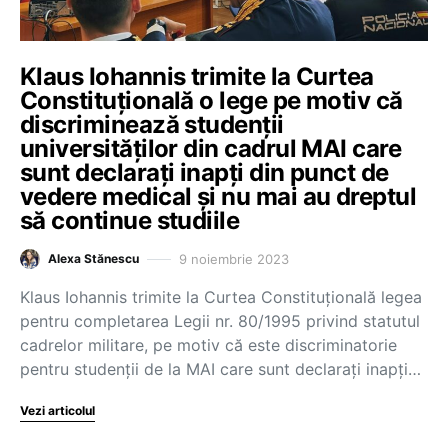
Klaus Iohannis trimite la Curtea
Constituțională o lege pe motiv că
discriminează studenții
universităților din cadrul MAI care
sunt declarați inapți din punct de
vedere medical și nu mai au dreptul
să continue studiile
9 noiembrie 2023
Alexa Stănescu
Klaus Iohannis trimite la Curtea Constituțională legea
pentru completarea Legii nr. 80/1995 privind statutul
cadrelor militare, pe motiv că este discriminatorie
pentru studenții de la MAI care sunt declarați inapți…
Vezi articolul