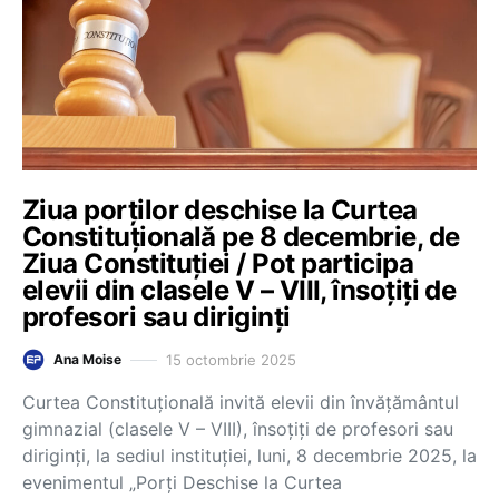
Ziua porților deschise la Curtea
Constituțională pe 8 decembrie, de
Ziua Constituției / Pot participa
elevii din clasele V – VIII, însoțiți de
profesori sau diriginți
15 octombrie 2025
Ana Moise
Curtea Constituțională invită elevii din învățământul
gimnazial (clasele V – VIII), însoțiți de profesori sau
diriginți, la sediul instituției, luni, 8 decembrie 2025, la
evenimentul „Porți Deschise la Curtea