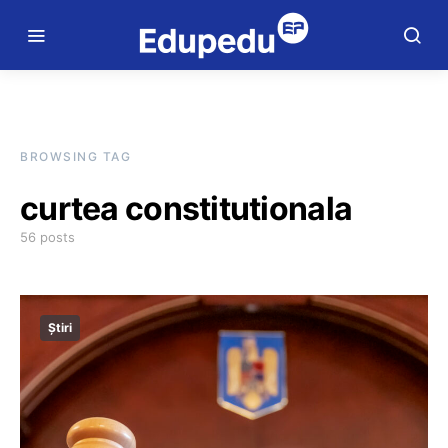
BROWSING TAG
curtea constitutionala
56 posts
Știri