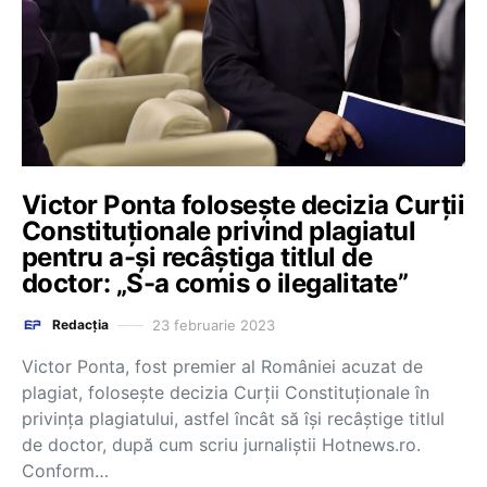
Victor Ponta folosește decizia Curții
Constituționale privind plagiatul
pentru a-și recâștiga titlul de
doctor: „S-a comis o ilegalitate”
23 februarie 2023
Redacția
Victor Ponta, fost premier al României acuzat de
plagiat, folosește decizia Curții Constituționale în
privința plagiatului, astfel încât să își recâștige titlul
de doctor, după cum scriu jurnaliștii Hotnews.ro.
Conform…