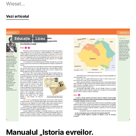
Wiesel…
Vezi articolul
Educație
Liceu
Manualul „Istoria evreilor.