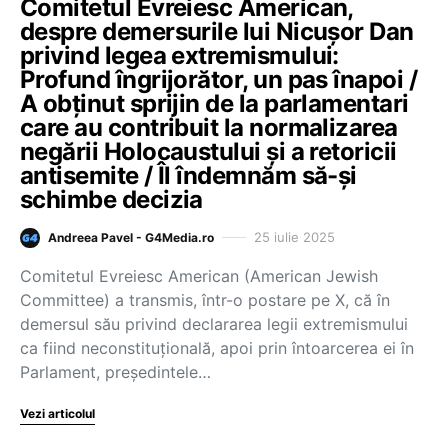
Comitetul Evreiesc American,
despre demersurile lui Nicușor Dan
privind legea extremismului:
Profund îngrijorător, un pas înapoi /
A obținut sprijin de la parlamentari
care au contribuit la normalizarea
negării Holocaustului și a retoricii
antisemite / Îl îndemnăm să-și
schimbe decizia
25 iulie 2025
Andreea Pavel - G4Media.ro
Comitetul Evreiesc American (American Jewish
Committee) a transmis, într-o postare pe X, că în
demersul său privind declararea legii extremismului
ca fiind neconstituțională, apoi prin întoarcerea ei în
Parlament, președintele…
Vezi articolul