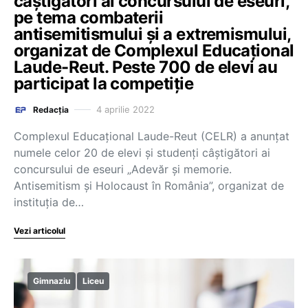
câștigători ai concursului de eseuri,
pe tema combaterii
antisemitismului și a extremismului,
organizat de Complexul Educațional
Laude-Reut. Peste 700 de elevi au
participat la competiție
4 aprilie 2022
Redacția
Complexul Educațional Laude-Reut (CELR) a anunțat
numele celor 20 de elevi și studenți câștigători ai
concursului de eseuri „Adevăr și memorie.
Antisemitism și Holocaust în România”, organizat de
instituția de…
Vezi articolul
Gimnaziu
Liceu