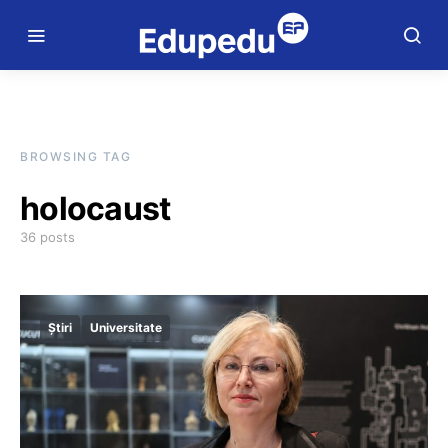
BROWSING TAG
holocaust
36 posts
Știri
Universitate