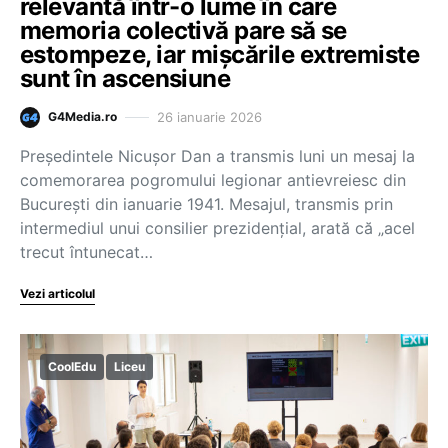
relevantă într-o lume în care
memoria colectivă pare să se
estompeze, iar mișcările extremiste
sunt în ascensiune
26 ianuarie 2026
G4Media.ro
Președintele Nicușor Dan a transmis luni un mesaj la
comemorarea pogromului legionar antievreiesc din
București din ianuarie 1941. Mesajul, transmis prin
intermediul unui consilier prezidențial, arată că „acel
trecut întunecat…
Vezi articolul
CoolEdu
Liceu