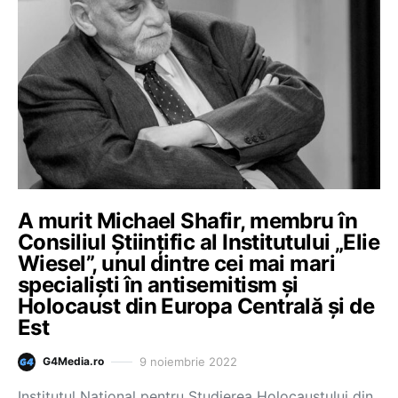
A murit Michael Shafir, membru în
Consiliul Științific al Institutului „Elie
Wiesel”, unul dintre cei mai mari
specialiști în antisemitism și
Holocaust din Europa Centrală și de
Est
9 noiembrie 2022
G4Media.ro
Institutul Național pentru Studierea Holocaustului din