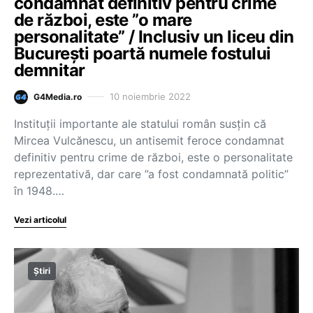
condamnat definitiv pentru crime
de război, este ”o mare
personalitate” / Inclusiv un liceu din
București poartă numele fostului
demnitar
10 noiembrie 2022
G4Media.ro
Instituții importante ale statului român susțin că
Mircea Vulcănescu, un antisemit feroce condamnat
definitiv pentru crime de război, este o personalitate
reprezentativă, dar care ”a fost condamnată politic”
în 1948.…
Vezi articolul
Știri