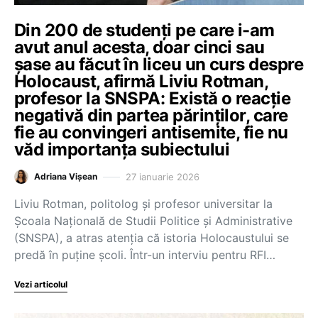
Din 200 de studenți pe care i-am
avut anul acesta, doar cinci sau
șase au făcut în liceu un curs despre
Holocaust, afirmă Liviu Rotman,
profesor la SNSPA: Există o reacție
negativă din partea părinților, care
fie au convingeri antisemite, fie nu
văd importanța subiectului
27 ianuarie 2026
Adriana Vișean
Liviu Rotman, politolog și profesor universitar la
Școala Națională de Studii Politice și Administrative
(SNSPA), a atras atenția că istoria Holocaustului se
predă în puține școli. Într-un interviu pentru RFI…
Vezi articolul