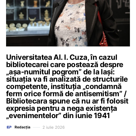
Universitatea Al. I. Cuza, în cazul
bibliotecarei care postează despre
„așa-numitul pogrom” de la Iași:
situația va fi analizată de structurile
competente, instituția „condamnă
ferm orice formă de antisemitism” /
Bibliotecara spune că nu ar fi folosit
expresia pentru a nega existența
„evenimentelor” din iunie 1941
2 iulie 2026
Redacția