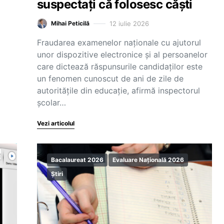
suspectați că folosesc căști
12 iulie 2026
Mihai Peticilă
Fraudarea examenelor naționale cu ajutorul
unor dispozitive electronice și al persoanelor
care dictează răspunsurile candidaților este
un fenomen cunoscut de ani de zile de
autoritățile din educație, afirmă inspectorul
școlar…
Vezi articolul
Bacalaureat 2026
Evaluare Națională 2026
Știri