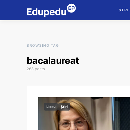
ȘTIRI
BROWSING TAG
bacalaureat
268 posts
Liceu
Știri