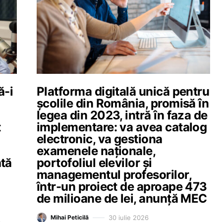
ă-i
Platforma digitală unică pentru
școlile din România, promisă în
legea din 2023, intră în faza de
t
implementare: va avea catalog
electronic, va gestiona
examenele naționale,
tă
portofoliul elevilor și
managementul profesorilor,
într-un proiect de aproape 473
de milioane de lei, anunță MEC
30 iulie 2026
Mihai Peticilă