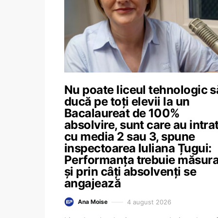
Nu poate liceul tehnologic s
ducă pe toți elevii la un
Bacalaureat de 100%
absolvire, sunt care au intra
cu media 2 sau 3, spune
inspectoarea Iuliana Țugui:
Performanța trebuie măsura
și prin câți absolvenți se
angajează
4 august 2026
Ana Moise