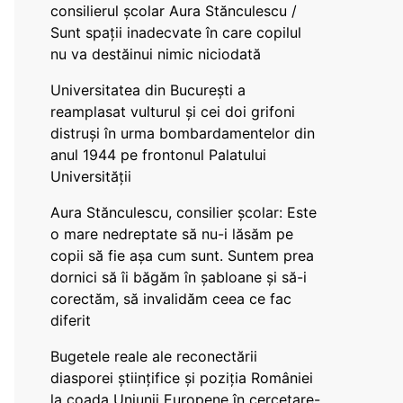
consilierul școlar Aura Stănculescu /
Sunt spații inadecvate în care copilul
nu va destăinui nimic niciodată
Universitatea din București a
reamplasat vulturul și cei doi grifoni
distruși în urma bombardamentelor din
anul 1944 pe frontonul Palatului
Universității
Aura Stănculescu, consilier școlar: Este
o mare nedreptate să nu-i lăsăm pe
copii să fie așa cum sunt. Suntem prea
dornici să îi băgăm în șabloane și să-i
corectăm, să invalidăm ceea ce fac
diferit
Bugetele reale ale reconectării
diasporei științifice și poziția României
la coada Uniunii Europene în cercetare-