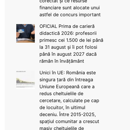
corectat și ce resurse
financiare sunt alocate unui
astfel de concurs important
OFICIAL Prima de carieră
didactică 2026: profesorii
primesc cei 1.500 de lei până
la 31 august și îi pot folosi
până în august 2027 dacă
rămân în învățământ
Unici în UE: România este
singura țară din întreaga
Uniune Europeană care a
redus cheltuielile de
cercetare, calculate pe cap
de locuitor, în ultimul
deceniu. Între 2015-2025,
spațiul comunitar a crescut
masiv cheltuielile de