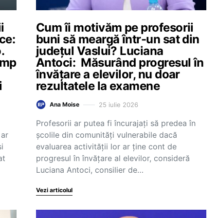
i
Cum îi motivăm pe profesorii
ce:
buni să meargă într-un sat din
.
județul Vaslui? Luciana
timp
Antoci: Măsurând progresul în
învățare a elevilor, nu doar
i
rezultatele la examene
25 iulie 2026
Ana Moise
Profesorii ar putea fi încurajați să predea în
 ar
școlile din comunități vulnerabile dacă
i
evaluarea activității lor ar ține cont de
at
progresul în învățare al elevilor, consideră
Luciana Antoci, consilier de…
Vezi articolul