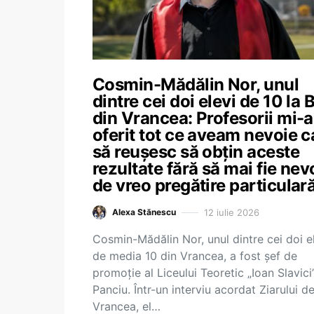
Cosmin-Mădălin Nor, unul
dintre cei doi elevi de 10 la 
din Vrancea: Profesorii mi-
oferit tot ce aveam nevoie c
să reușesc să obțin aceste
rezultate fără să mai fie nev
de vreo pregătire particular
12 iulie 2026
Alexa Stănescu
Cosmin-Mădălin Nor, unul dintre cei doi e
de media 10 din Vrancea, a fost șef de
promoție al Liceului Teoretic „Ioan Slavici
Panciu. Într-un interviu acordat Ziarului d
Vrancea, el…