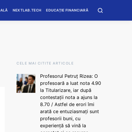
OALĂ
NEXTLAB.TECH
EDUCAȚIE FINANCIARĂ
CELE MAI CITITE ARTICOLE
Profesorul Petruț Rizea: O
profesoară a luat nota 4.90
la Titularizare, iar după
contestații nota a ajuns la
8.70 / Astfel de erori îmi
arată ce entuziasmați sunt
profesorii buni, cu
experiență să vină la