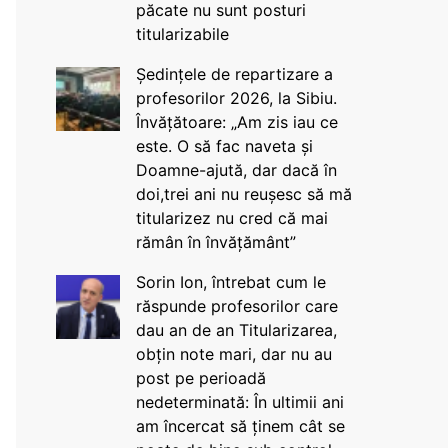
păcate nu sunt posturi
titularizabile
Ședințele de repartizare a
profesorilor 2026, la Sibiu.
Învățătoare: „Am zis iau ce
este. O să fac naveta și
Doamne-ajută, dar dacă în
doi,trei ani nu reușesc să mă
titularizez nu cred că mai
rămân în învățământ”
Sorin Ion, întrebat cum le
răspunde profesorilor care
dau an de an Titularizarea,
obțin note mari, dar nu au
post pe perioadă
nedeterminată: În ultimii ani
am încercat să ținem cât se