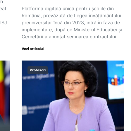
în
eat,
Platforma digitală unică pentru școlile din
România, prevăzută de Legea învățământului
 ISJ
preuniversitar încă din 2023, intră în faza de
implementare, după ce Ministerul Educației și
Cercetării a anunțat semnarea contractului…
Vezi articolul
Profesori