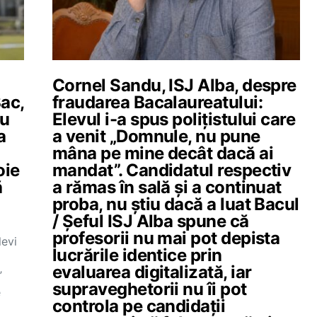
Cornel Sandu, ISJ Alba, despre
Bac,
fraudarea Bacalaureatului:
au
Elevul i-a spus polițistului care
a
a venit „Domnule, nu pune
mâna pe mine decât dacă ai
oie
mandat”. Candidatul respectiv
ă
a rămas în sală și a continuat
proba, nu știu dacă a luat Bacul
/ Șeful ISJ Alba spune că
profesorii nu mai pot depista
levi
lucrările identice prin
evaluarea digitalizată, iar
”
supraveghetorii nu îi pot
e
controla pe candidații