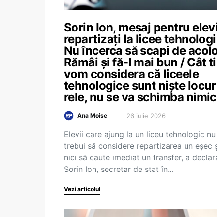
Sorin Ion, mesaj pentru elevi
repartizați la licee tehnologi
Nu încerca să scapi de acolo
Rămâi și fă-l mai bun / Cât 
vom considera că liceele
tehnologice sunt niște locur
rele, nu se va schimba nimic
26 iulie 2026
Ana Moise
Elevii care ajung la un liceu tehnologic nu
trebui să considere repartizarea un eșec ș
nici să caute imediat un transfer, a declar
Sorin Ion, secretar de stat în…
Vezi articolul