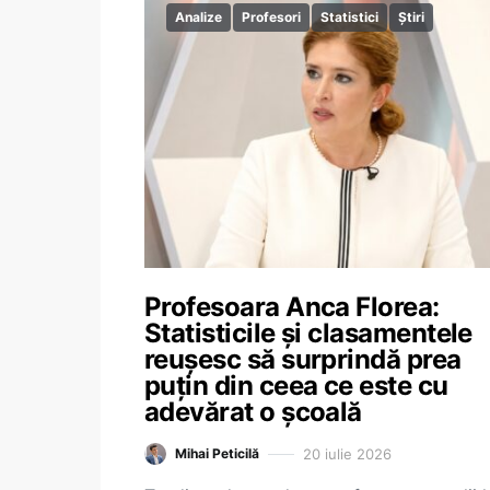
Analize
Profesori
Statistici
Știri
Profesoara Anca Florea:
Statisticile și clasamentele
reușesc să surprindă prea
puțin din ceea ce este cu
adevărat o școală
20 iulie 2026
Mihai Peticilă