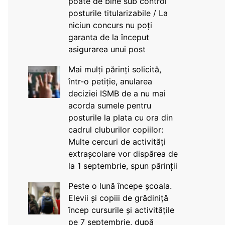
poate de bine sub control
posturile titularizabile / La
niciun concurs nu poți
garanta de la început
asigurarea unui post
Mai mulți părinți solicită,
într-o petiție, anularea
deciziei ISMB de a nu mai
acorda sumele pentru
posturile la plata cu ora din
cadrul cluburilor copiilor:
Multe cercuri de activități
extrașcolare vor dispărea de
la 1 septembrie, spun părinții
Peste o lună începe școala.
Elevii și copiii de grădiniță
încep cursurile și activitățile
pe 7 septembrie, după