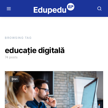
BROWSING TAG
educație digitală
74 posts
Știri