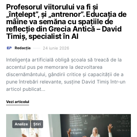
Profesorul viitorului va fi și
„înțelept”, și „antrenor”. Educația de
mâine va semăna cu spațiile de
reflecție din Grecia Antică – David
Timiș, specialist în AI
24 iunie 2026
Redacția
Inteligența artificială obligă școala să treacă de la
accentul pus pe memorare la dezvoltarea
discernământului, gândirii critice și capacității de a
pune întrebări relevante, susține David Timiș într-un
articol publicat…
Vezi articolul
Analize
Știri