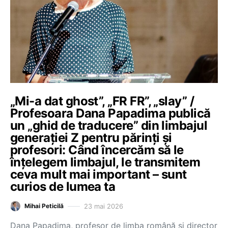
„Mi-a dat ghost”, „FR FR”, „slay” /
Profesoara Dana Papadima publică
un „ghid de traducere” din limbajul
generației Z pentru părinți și
profesori: Când încercăm să le
înțelegem limbajul, le transmitem
ceva mult mai important – sunt
curios de lumea ta
23 mai 2026
Mihai Peticilă
Dana Papadima, profesor de limba română și director