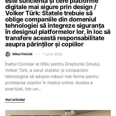
este suficientă și cere platforme
digitale mai sigure prin design /
Volker Türk: Statele trebuie să
oblige companiile din domeniul
tehnologiei să integreze siguranța
în designul platformelor lor, în loc să
transfere această responsabilitate
asupra părinților și copiilor
1 iunie 2026
Mihai Peticilă
Înaltul Comisar al ONU pentru Drepturile Omului,
Volker Türk, a cerut statelor și companiilor
tehnologice să adopte măsuri mai ferme pentru
protejarea copiilor în mediul online. Acesta a
avertizat, într-un…
Vezi articolul