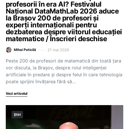
profesorii în era AI? Festivalul
Național DataMathLab 2026 aduce
la Brașov 200 de profesori și
experți internaționali pentru
dezbaterea despre viitorul educației
matematice / Înscrieri deschise
21 mai 2026
Mihai Peticilă
Peste 200 de profesori de matematică din toată țara
vor discuta, la Brașov, despre rolul inteligenței
artificiale în predare și despre felul în care tehnologia
poate sprijini învățarea fără să…
Vezi articolul
Știri