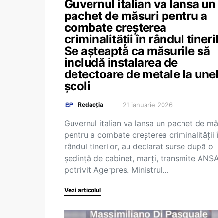
Guvernul italian va lansa un
pachet de măsuri pentru a
combate creşterea
criminalităţii în rândul tineril
Se aşteaptă ca măsurile să
includă instalarea de
detectoare de metale la une
şcoli
21 ianuarie 2026
Redacția
Guvernul italian va lansa un pachet de mă
pentru a combate creşterea criminalităţii 
rândul tinerilor, au declarat surse după o
şedinţă de cabinet, marţi, transmite ANSA
potrivit Agerpres. Ministrul…
Vezi articolul