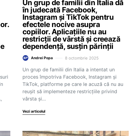
Un grup de familii din Italia dă
în judecată Facebook,
Instagram și TikTok pentru
or.
efectele nocive asupra
copiilor. Aplicațiile nu au
restricții de vârstă și creează
le
dependență, susțin părinții
8 octombrie 2025
Andrei Popa
Un grup de familii din Italia a intentat un
suri
proces împotriva Facebook, Instagram și
în
TikTok, platforme pe care le acuză că nu au
reușit să implementeze restricțiile privind
,
vârsta și…
Vezi articolul