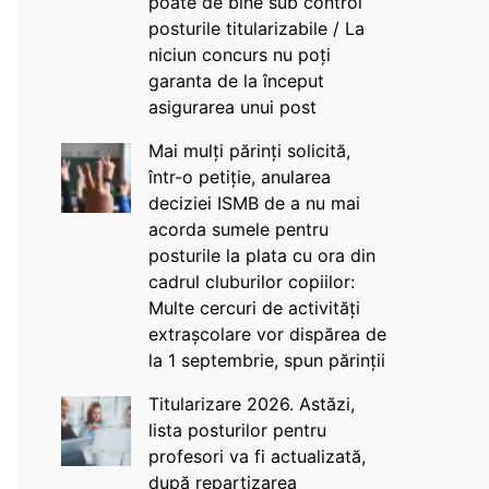
poate de bine sub control
posturile titularizabile / La
niciun concurs nu poți
garanta de la început
asigurarea unui post
Mai mulți părinți solicită,
într-o petiție, anularea
deciziei ISMB de a nu mai
acorda sumele pentru
posturile la plata cu ora din
cadrul cluburilor copiilor:
Multe cercuri de activități
extrașcolare vor dispărea de
la 1 septembrie, spun părinții
Titularizare 2026. Astăzi,
lista posturilor pentru
profesori va fi actualizată,
după repartizarea