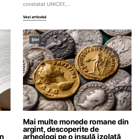
constatat UNICEF,…
Vezi articolul
Știri
Mai multe monede romane din
argint, descoperite de
în
arheologi pe o insulă izolată