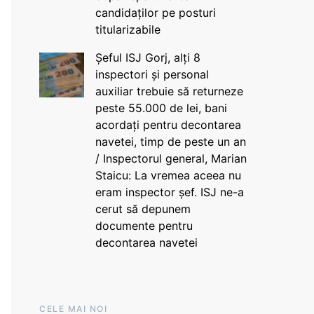
candidaților pe posturi
titularizabile
Șeful ISJ Gorj, alți 8
inspectori și personal
auxiliar trebuie să returneze
peste 55.000 de lei, bani
acordați pentru decontarea
navetei, timp de peste un an
/ Inspectorul general, Marian
Staicu: La vremea aceea nu
eram inspector șef. ISJ ne-a
cerut să depunem
documente pentru
decontarea navetei
CELE MAI NOI