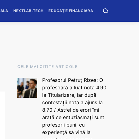
OALĂ
NEXTLAB.TECH
EDUCAȚIE FINANCIARĂ
CELE MAI CITITE ARTICOLE
Profesorul Petruț Rizea: O
profesoară a luat nota 4.90
la Titularizare, iar după
contestații nota a ajuns la
8.70 / Astfel de erori îmi
arată ce entuziasmați sunt
profesorii buni, cu
experiență să vină la