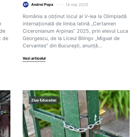
14 mai 2025
Andrei Popa
România a obținut locul al V-lea la Olimpiadă
n
internațională de limba latină „Certamen
 de
Ciceronianum Arpinas” 2025, prin elevul Luca
t de
Georgescu, de la Liceul Bilingv „Miguel de
Cervantes” din București, anunță…
Vezi articolul
Ziua Educatiei