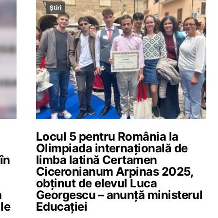
Știri
Locul 5 pentru România la
Olimpiada internațională de
 în
limba latină Certamen
Ciceronianum Arpinas 2025,
obținut de elevul Luca
a
Georgescu – anunță ministerul
le
Educației