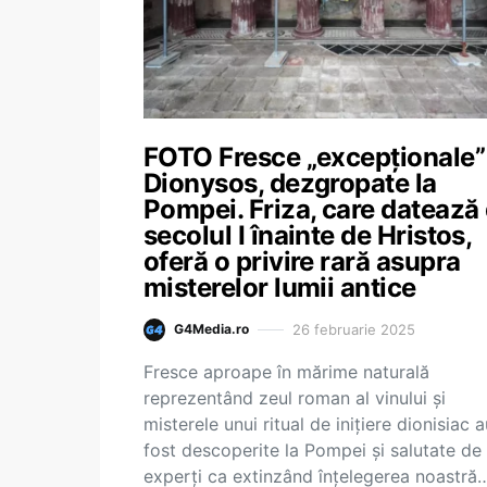
FOTO Fresce „excepționale”
Dionysos, dezgropate la
Pompei. Friza, care datează 
secolul I înainte de Hristos,
oferă o privire rară asupra
misterelor lumii antice
26 februarie 2025
G4Media.ro
Fresce aproape în mărime naturală
reprezentând zeul roman al vinului și
misterele unui ritual de inițiere dionisiac a
fost descoperite la Pompei și salutate de
experți ca extinzând înțelegerea noastră