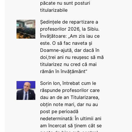
păcate nu sunt posturi
titularizabile
Ședințele de repartizare a
profesorilor 2026, la Sibiu.
Învățătoare: „Am zis iau ce
este. O să fac naveta și
Doamne-ajută, dar dacă în
doi,trei ani nu reușesc să mă
titularizez nu cred că mai
rămân în învățământ”
Sorin Ion, întrebat cum le
răspunde profesorilor care
dau an de an Titularizarea,
obțin note mari, dar nu au
post pe perioadă
nedeterminată: În ultimii ani
am încercat să ținem cât se