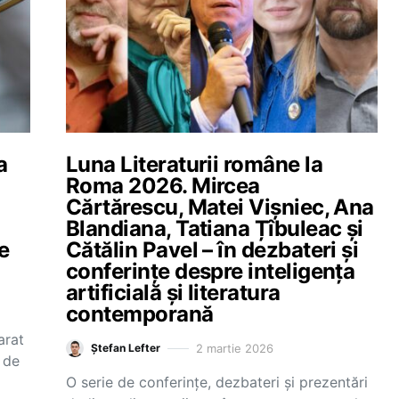
a
Luna Literaturii române la
Roma 2026. Mircea
Cărtărescu, Matei Vișniec, Ana
Blandiana, Tatiana Țîbuleac și
e
Cătălin Pavel – în dezbateri și
conferințe despre inteligența
artificială și literatura
contemporană
arat
2 martie 2026
Ștefan Lefter
a de
O serie de conferințe, dezbateri și prezentări