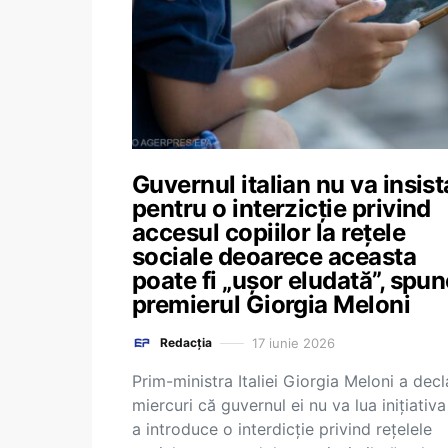
Guvernul italian nu va insist
pentru o interzicție privind
accesul copiilor la rețele
sociale deoarece aceasta
poate fi „ușor eludată”, spun
premierul Giorgia Meloni
17 iunie 2026
Redacția
Prim-ministra Italiei Giorgia Meloni a decl
miercuri că guvernul ei nu va lua inițiativ
a introduce o interdicție privind rețelele