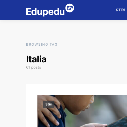
ȘTIRI
BROWSING TAG
Italia
61 posts
Știri