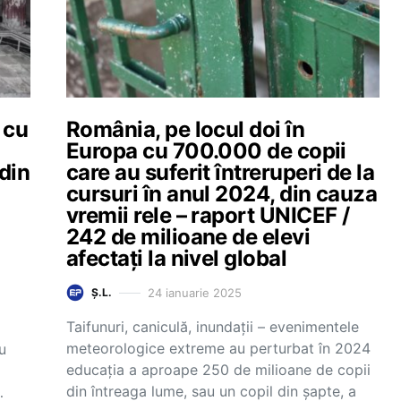
 cu
România, pe locul doi în
Europa cu 700.000 de copii
din
care au suferit întreruperi de la
cursuri în anul 2024, din cauza
vremii rele – raport UNICEF /
242 de milioane de elevi
afectați la nivel global
24 ianuarie 2025
Ș.L.
Taifunuri, caniculă, inundaţii – evenimentele
meteorologice extreme au perturbat în 2024
u
educaţia a aproape 250 de milioane de copii
din întreaga lume, sau un copil din şapte, a
…