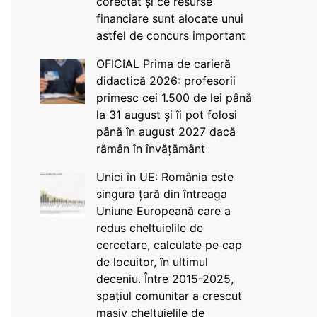
corectat și ce resurse
financiare sunt alocate unui
astfel de concurs important
OFICIAL Prima de carieră
didactică 2026: profesorii
primesc cei 1.500 de lei până
la 31 august și îi pot folosi
până în august 2027 dacă
rămân în învățământ
Unici în UE: România este
singura țară din întreaga
Uniune Europeană care a
redus cheltuielile de
cercetare, calculate pe cap
de locuitor, în ultimul
deceniu. Între 2015-2025,
spațiul comunitar a crescut
masiv cheltuielile de