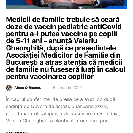
Medicii de familie trebuie să ceară
doze de vaccin pediatric antiCovid
pentru a-i putea vaccina pe copiii
de 5-11 ani – anunță Valeriu
Gheorghiță, după ce președintele
Asociației Medicilor de Familie din
București a atras atenția că medicii
de familie nu fuseseră luați în calcul
pentru vaccinarea copiilor
5 ianuarie 2022
Alexa Stănescu
În cadrul conferinței de presă ce a avut loc după
ședința de Guvern de astăzi, 5 ianuarie 2022,
coordonatorul campaniei de vaccinare în România,
Valeriu Gheorghiță, a clarificat procedura prin…
Vezi articolul