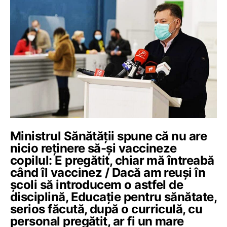
Ministrul Sănătății spune că nu are
nicio reținere să-și vaccineze
copilul: E pregătit, chiar mă întreabă
când îl vaccinez / Dacă am reuși în
școli să introducem o astfel de
disciplină, Educație pentru sănătate,
serios făcută, după o curriculă, cu
personal pregătit, ar fi un mare