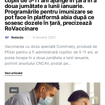
copiii de 5-11 ani ajunge în țară în a
doua jumătate a lunii ianuarie.
Programările pentru imunizare se
pot face în platformă abia după ce
sosesc dozele în țară, precizează
RoVaccinare
6 ianuarie 2022
Redacția
Vaccinarea cu doza specială Comirnaty, produsă de
Pfizer pentru a fi administrată copiilor de 5-11 ani, ar
putea începe în a doua jumătate a lunii ianuarie,
potrivit anunțului CNCAV, postat pe…
Vezi articolul
Știri