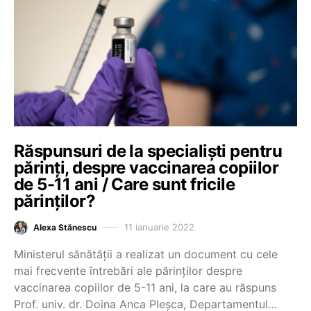
Răspunsuri de la specialiști pentru
părinți, despre vaccinarea copiilor
de 5-11 ani / Care sunt fricile
părinților?
11 ianuarie 2022
Alexa Stănescu
Ministerul sănătății a realizat un document cu cele
mai frecvente întrebări ale părinților despre
vaccinarea copiilor de 5-11 ani, la care au răspuns
Prof. univ. dr. Doina Anca Pleșca, Departamentul…