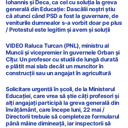
Iohannis și Deca, ca cel cu soluția la greva
generală din Educație: Dascălii noştri ştiu
că atunci când PSD a fost la guvernare, de
veniturile dumnealor s-a vorbit doar pe plus
/ Protestul este legitim şi avem şi soluţii
VIDEO Raluca Turcan (PNL), ministru al
Muncii și vicepremier în guvernele Orban și
Cîțu: Un profesor cu studii de lungă durată
e plătit mai slab decât un muncitor în
construcții sau un angajat în agricultură
Solicitare urgentă în școli, de la Ministerul
Educației, care vrea să știe câți profesori și
alți angajați participă la greva generală din
învățământ, care începe luni, 22 mai /
Directorii trebuie să completeze formularul
până mâine dimineață, iar inspectorii să